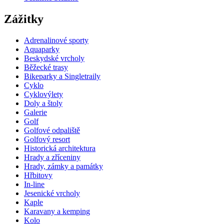
Zážitky
Adrenalinové sporty
Aquaparky
Beskydské vrcholy
Běžecké trasy
Bikeparky a Singletraily
Cyklo
Cyklovýlety
Doly a štoly
Galerie
Golf
Golfové odpaliště
Golfový resort
Historická architektura
Hrady a zříceniny
Hrady, zámky a památky
Hřbitovy
In-line
Jesenické vrcholy
Kaple
Karavany a kemping
Kolo