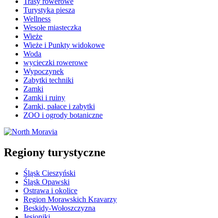
Trasy rowerowe
Turystyka piesza
Wellness
Wesołe miasteczka
Wieże
Wieże i Punkty widokowe
Woda
wycieczki rowerowe
Wypoczynek
Zabytki techniki
Zamki
Zamki i ruiny
Zamki, pałace i zabytki
ZOO i ogrody botaniczne
Regiony turystyczne
Śląsk Cieszyński
Śląsk Opawski
Ostrawa i okolice
Region Morawskich Kravarzy
Beskidy-Wołoszczyzna
Jesioniki