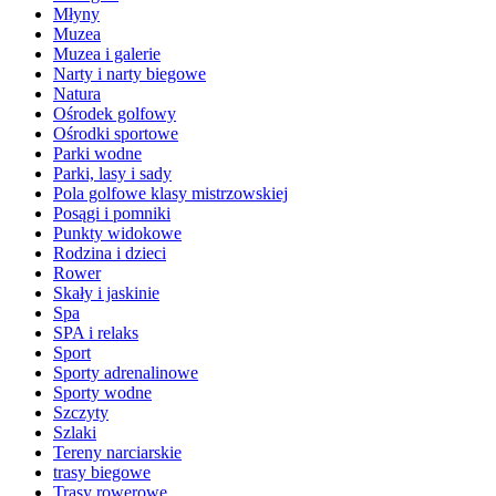
Młyny
Muzea
Muzea i galerie
Narty i narty biegowe
Natura
Ośrodek golfowy
Ośrodki sportowe
Parki wodne
Parki, lasy i sady
Pola golfowe klasy mistrzowskiej
Posągi i pomniki
Punkty widokowe
Rodzina i dzieci
Rower
Skały i jaskinie
Spa
SPA i relaks
Sport
Sporty adrenalinowe
Sporty wodne
Szczyty
Szlaki
Tereny narciarskie
trasy biegowe
Trasy rowerowe