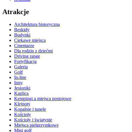
Atrakcje
Architektura historyczna
Beskidy
Budynki
Ciekawe miejsca
Cmentarze
Dla rodzin z dziećmi
Driving range
Fortyfikacja
Galeria
Golf
In-line
Inny
Jesioniki
Kaplica
Kempingi a miejsca postojowe
Klejnoty
Kopalnie i tunele
Kościoły
Kościoły i świątynie
Miejsca pielgrzymkowe
Mini golf