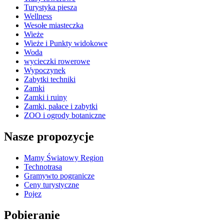
Turystyka piesza
Wellness
Wesołe miasteczka
Wieże
Wieże i Punkty widokowe
Woda
wycieczki rowerowe
Wypoczynek
Zabytki techniki
Zamki
Zamki i ruiny
Zamki, pałace i zabytki
ZOO i ogrody botaniczne
Nasze propozycje
Mamy Światowy Region
Technotrasa
Gramywto pogranicze
Ceny turystyczne
Pojez
Pobieranie