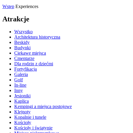
Wstęp
Experiences
Atrakcje
Wszystko
Architektura historyczna
Beskidy
Budynki
Ciekawe miejsca
Cmentarze
Dla rodzin z dziećmi
Fortyfikacja
Galeria
Golf
In-line
Inny
Jesioniki
Kaplica
Kempingi a miejsca postojowe
Klejnoty
Kopalnie i tunele
Kościoły
Kościoły i świątynie