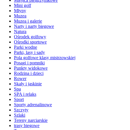
Miejsca pielgrzymkowe
Mini golf
Młyny
Muzea
Muzea i galerie
Narty i narty biegowe
Natura
Ośrodek golfowy
Ośrodki sportowe
Parki wodne
Parki, lasy i sady
Pola golfowe klasy mistrzowskiej
Posągi i pomniki
Punkty widokowe
Rodzina i dzieci
Rower
Skały i jaskinie
Spa
SPA i relaks
Sport
Sporty adrenalinowe
Szczyty
Szlaki
Tereny narciarskie
trasy biegowe