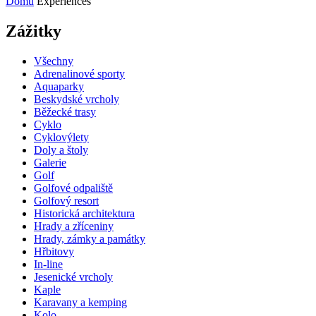
Domů
Experiences
Zážitky
Všechny
Adrenalinové sporty
Aquaparky
Beskydské vrcholy
Běžecké trasy
Cyklo
Cyklovýlety
Doly a štoly
Galerie
Golf
Golfové odpaliště
Golfový resort
Historická architektura
Hrady a zříceniny
Hrady, zámky a památky
Hřbitovy
In-line
Jesenické vrcholy
Kaple
Karavany a kemping
Kolo