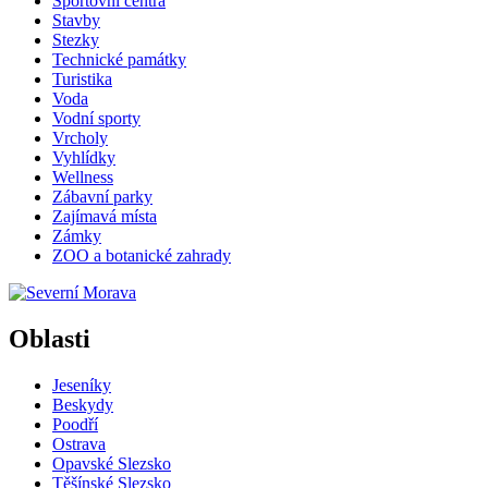
Sportovní centra
Stavby
Stezky
Technické památky
Turistika
Voda
Vodní sporty
Vrcholy
Vyhlídky
Wellness
Zábavní parky
Zajímavá místa
Zámky
ZOO a botanické zahrady
Oblasti
Jeseníky
Beskydy
Poodří
Ostrava
Opavské Slezsko
Těšínské Slezsko