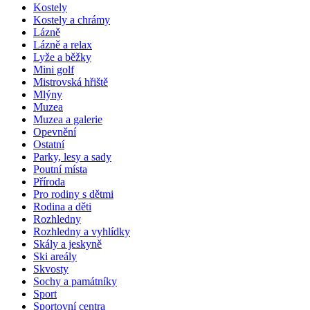
Kostely
Kostely a chrámy
Lázně
Lázně a relax
Lyže a běžky
Mini golf
Mistrovská hřiště
Mlýny
Muzea
Muzea a galerie
Opevnění
Ostatní
Parky, lesy a sady
Poutní místa
Příroda
Pro rodiny s dětmi
Rodina a děti
Rozhledny
Rozhledny a vyhlídky
Skály a jeskyně
Ski areály
Skvosty
Sochy a památníky
Sport
Sportovní centra