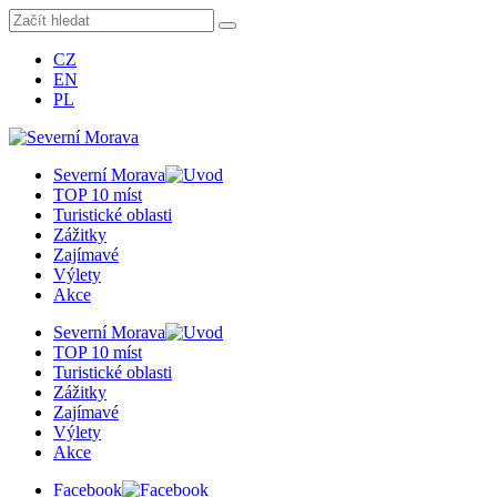
CZ
EN
PL
Severní Morava
TOP 10 míst
Turistické oblasti
Zážitky
Zajímavé
Výlety
Akce
Severní Morava
TOP 10 míst
Turistické oblasti
Zážitky
Zajímavé
Výlety
Akce
Facebook