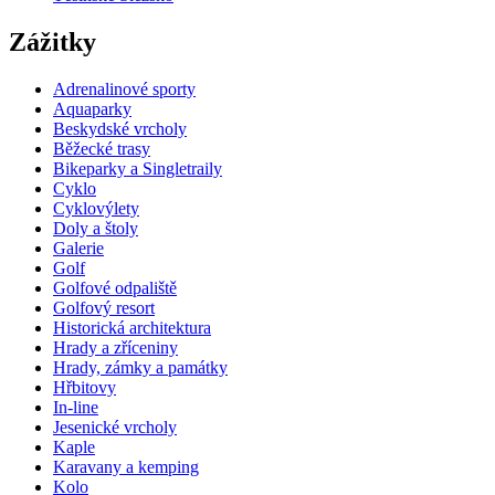
Zážitky
Adrenalinové sporty
Aquaparky
Beskydské vrcholy
Běžecké trasy
Bikeparky a Singletraily
Cyklo
Cyklovýlety
Doly a štoly
Galerie
Golf
Golfové odpaliště
Golfový resort
Historická architektura
Hrady a zříceniny
Hrady, zámky a památky
Hřbitovy
In-line
Jesenické vrcholy
Kaple
Karavany a kemping
Kolo