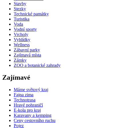
Stavby
Stezky
Technické památky
Turistika
Voda
Vodní sporty
Vrcholy
Vyhlídky
Wellness
Zábavní parky
Zajímavá místa
Zámky
ZOO a botanické zahrady
Zajímavé
Máme světový kraj
Fajna zima
Technotrasa
Hravé pohraničí
E-kola pro kraj
Karavany a kemping
Ceny cestovního ruchu
Pojez