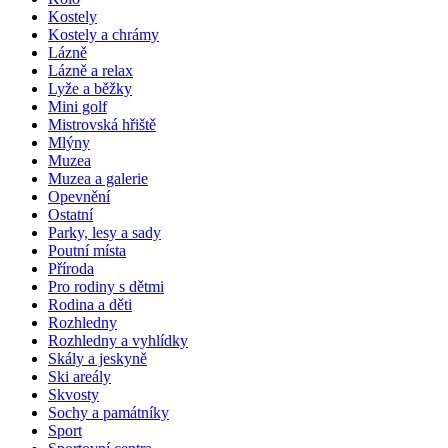
Kostely
Kostely a chrámy
Lázně
Lázně a relax
Lyže a běžky
Mini golf
Mistrovská hřiště
Mlýny
Muzea
Muzea a galerie
Opevnění
Ostatní
Parky, lesy a sady
Poutní místa
Příroda
Pro rodiny s dětmi
Rodina a děti
Rozhledny
Rozhledny a vyhlídky
Skály a jeskyně
Ski areály
Skvosty
Sochy a památníky
Sport