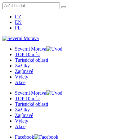
CZ
EN
PL
Severní Morava
TOP 10 míst
Turistické oblasti
Zážitky
Zajímavé
Výlety
Akce
Severní Morava
TOP 10 míst
Turistické oblasti
Zážitky
Zajímavé
Výlety
Akce
Facebook