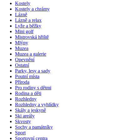
Kostely
Kostely a chrámy
Lázně
Lázně a relax
Lyže a běžky
Mini golf
Mistrovská hřiště
Mlýny
Muzea
Muzea a galerie
Opevnění
Ostatní
Parky, lesy a sady
Poutní místa
Příroda
Pro rodiny s dětmi
Rodina a děti
Rozhledny
Rozhledny a vyhlídky
Skály a jeskyně
Ski areály
Skvosty
Sochy a památníky
Sport
Sportovní centra