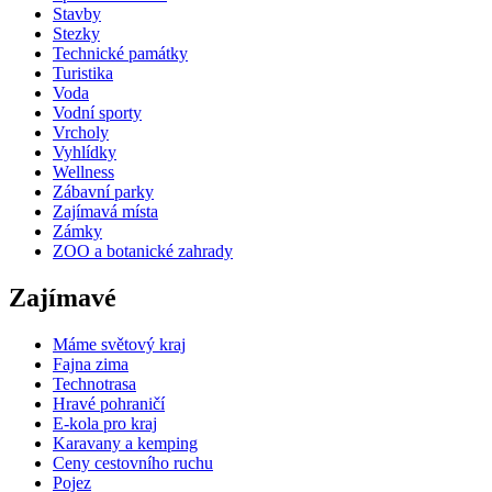
Stavby
Stezky
Technické památky
Turistika
Voda
Vodní sporty
Vrcholy
Vyhlídky
Wellness
Zábavní parky
Zajímavá místa
Zámky
ZOO a botanické zahrady
Zajímavé
Máme světový kraj
Fajna zima
Technotrasa
Hravé pohraničí
E-kola pro kraj
Karavany a kemping
Ceny cestovního ruchu
Pojez