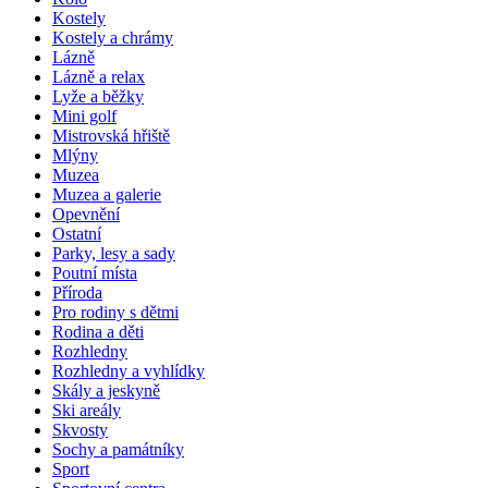
Kostely
Kostely a chrámy
Lázně
Lázně a relax
Lyže a běžky
Mini golf
Mistrovská hřiště
Mlýny
Muzea
Muzea a galerie
Opevnění
Ostatní
Parky, lesy a sady
Poutní místa
Příroda
Pro rodiny s dětmi
Rodina a děti
Rozhledny
Rozhledny a vyhlídky
Skály a jeskyně
Ski areály
Skvosty
Sochy a památníky
Sport