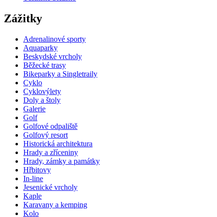
Zážitky
Adrenalinové sporty
Aquaparky
Beskydské vrcholy
Běžecké trasy
Bikeparky a Singletraily
Cyklo
Cyklovýlety
Doly a štoly
Galerie
Golf
Golfové odpaliště
Golfový resort
Historická architektura
Hrady a zříceniny
Hrady, zámky a památky
Hřbitovy
In-line
Jesenické vrcholy
Kaple
Karavany a kemping
Kolo