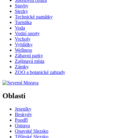
Sportovní centra
Stavby
Stezky
Technické památky
Turistika
Voda
Vodní sporty
Vrcholy
Vyhlídky
Wellness
Zábavní parky
Zajímavá místa
Zámky
ZOO a botanické zahrady
Oblasti
Jeseníky
Beskydy
Poodří
Ostrava
Opavské Slezsko
Těšínské Slezsko