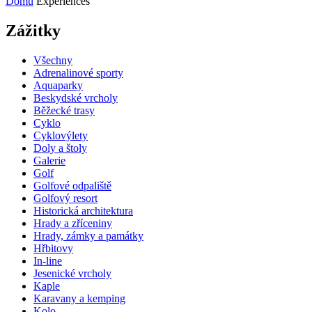
Domů
Experiences
Zážitky
Všechny
Adrenalinové sporty
Aquaparky
Beskydské vrcholy
Běžecké trasy
Cyklo
Cyklovýlety
Doly a štoly
Galerie
Golf
Golfové odpaliště
Golfový resort
Historická architektura
Hrady a zříceniny
Hrady, zámky a památky
Hřbitovy
In-line
Jesenické vrcholy
Kaple
Karavany a kemping
Kolo