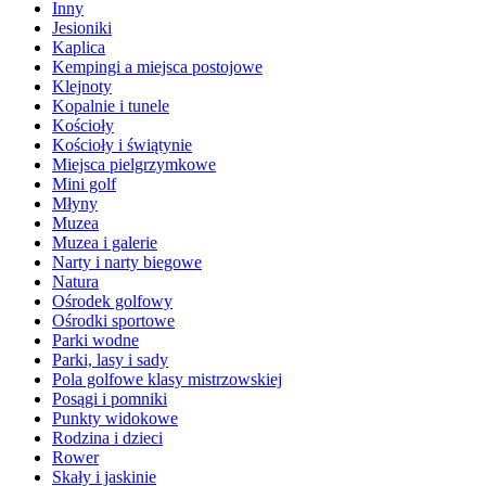
Inny
Jesioniki
Kaplica
Kempingi a miejsca postojowe
Klejnoty
Kopalnie i tunele
Kościoły
Kościoły i świątynie
Miejsca pielgrzymkowe
Mini golf
Młyny
Muzea
Muzea i galerie
Narty i narty biegowe
Natura
Ośrodek golfowy
Ośrodki sportowe
Parki wodne
Parki, lasy i sady
Pola golfowe klasy mistrzowskiej
Posągi i pomniki
Punkty widokowe
Rodzina i dzieci
Rower
Skały i jaskinie