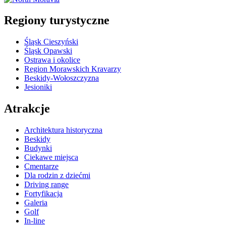
wpisów
Regiony turystyczne
Śląsk Cieszyński
Śląsk Opawski
Ostrawa i okolice
Region Morawskich Kravarzy
Beskidy-Wołoszczyzna
Jesioniki
Atrakcje
Architektura historyczna
Beskidy
Budynki
Ciekawe miejsca
Cmentarze
Dla rodzin z dziećmi
Driving range
Fortyfikacja
Galeria
Golf
In-line