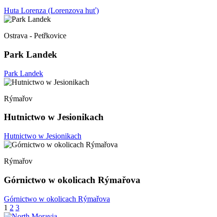
Huta Lorenza (Lorenzova huť)
Ostrava - Petřkovice
Park Landek
Park Landek
Rýmařov
Hutnictwo w Jesionikach
Hutnictwo w Jesionikach
Rýmařov
Górnictwo w okolicach Rýmařova
Górnictwo w okolicach Rýmařova
Stronicowanie
1
2
3