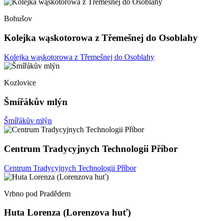
Bohušov
Kolejka wąskotorowa z Třemešnej do Osoblahy
Kolejka wąskotorowa z Třemešnej do Osoblahy
Kozlovice
Šmířákův mlýn
Šmířákův mlýn
Centrum Tradycyjnych Technologii Příbor
Centrum Tradycyjnych Technologii Příbor
Vrbno pod Pradědem
Huta Lorenza (Lorenzova huť)