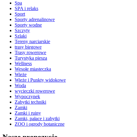
Spa
SPA i relaks
Sport
Sporty adrenalinowe
Sporty wodne
Szczyty
Szlaki
Tereny narciarskie
trasy biegowe
Trasy rowerowe
Turystyka piesza
Wellness
Wesołe miasteczka
Wieże
Wieże i Punkty widokowe
Woda
wycieczki rowerowe
Wypoczynek
Zabytki techniki
Zamki
Zamki i ruiny
Zamki, pałace i zabytki
ZOO i ogrody botaniczne