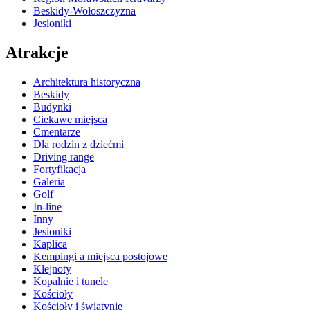
Beskidy-Wołoszczyzna
Jesioniki
Atrakcje
Architektura historyczna
Beskidy
Budynki
Ciekawe miejsca
Cmentarze
Dla rodzin z dziećmi
Driving range
Fortyfikacja
Galeria
Golf
In-line
Inny
Jesioniki
Kaplica
Kempingi a miejsca postojowe
Klejnoty
Kopalnie i tunele
Kościoły
Kościoły i świątynie