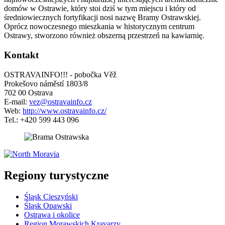
domów w Ostrawie, który stoi dziś w tym miejscu i który od
średniowiecznych fortyfikacji nosi nazwę Bramy Ostrawskiej.
Oprócz nowoczesnego mieszkania w historycznym centrum
Ostrawy, stworzono również obszerną przestrzeń na kawiarnię.
Kontakt
OSTRAVAINFO!!! - pobočka Věž
Prokešovo náměstí 1803/8
702 00 Ostrava
E-mail:
vez@ostravainfo.cz
Web:
http://www.ostravainfo.cz/
Tel.: +420 599 443 096
5 km
Leaflet
| ©
OpenStreetMap
contributors
+
Regiony turystyczne
−
Śląsk Cieszyński
Śląsk Opawski
Ostrawa i okolice
Region Morawskich Kravarzy