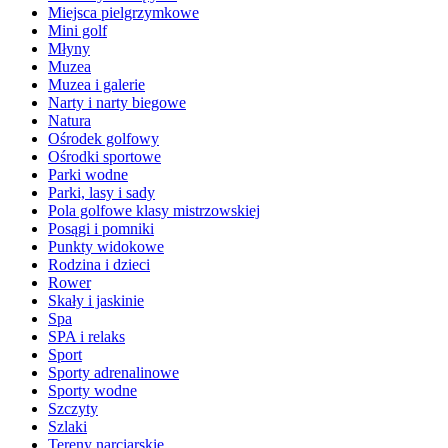
Miejsca pielgrzymkowe
Mini golf
Młyny
Muzea
Muzea i galerie
Narty i narty biegowe
Natura
Ośrodek golfowy
Ośrodki sportowe
Parki wodne
Parki, lasy i sady
Pola golfowe klasy mistrzowskiej
Posągi i pomniki
Punkty widokowe
Rodzina i dzieci
Rower
Skały i jaskinie
Spa
SPA i relaks
Sport
Sporty adrenalinowe
Sporty wodne
Szczyty
Szlaki
Tereny narciarskie