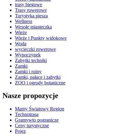
trasy biegowe
Trasy rowerowe
Turystyka piesza
Wellness
Wesołe miasteczka
Wieże
Wieże i Punkty widokowe
Woda
wycieczki rowerowe
Wypoczynek
Zabytki techniki
Zamki
Zamki i ruiny
Zamki, pałace i zabytki
ZOO i ogrody botaniczne
Nasze propozycje
Mamy Światowy Region
Technotrasa
Gramywto pogranicze
Ceny turystyczne
Pojez