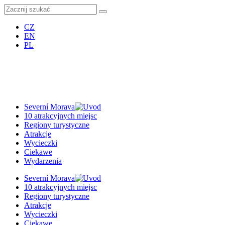
CZ
EN
PL
Severní Morava
10 atrakcyjnych miejsc
Regiony turystyczne
Atrakcje
Wycieczki
Ciekawe
Wydarzenia
Severní Morava
10 atrakcyjnych miejsc
Regiony turystyczne
Atrakcje
Wycieczki
Ciekawe