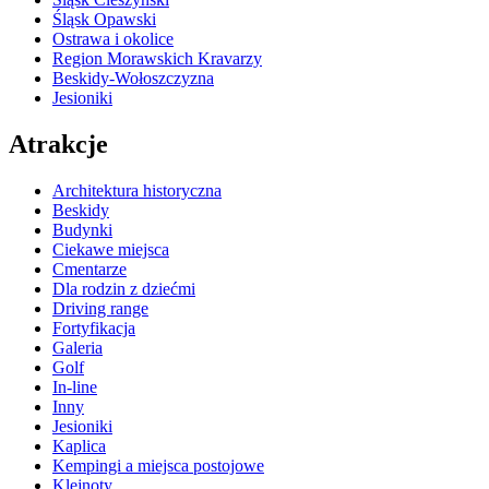
Śląsk Opawski
Ostrawa i okolice
Region Morawskich Kravarzy
Beskidy-Wołoszczyzna
Jesioniki
Atrakcje
Architektura historyczna
Beskidy
Budynki
Ciekawe miejsca
Cmentarze
Dla rodzin z dziećmi
Driving range
Fortyfikacja
Galeria
Golf
In-line
Inny
Jesioniki
Kaplica
Kempingi a miejsca postojowe
Klejnoty