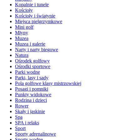
Kopalnie i tunele
Kościoły
Kościoły i świątynie
Miejsca pielgrzymkowe
Mini golf
Młyny
Muzea
Muzea i galerie
Narty i narty biegowe
Natura
Ośrodek golfowy
Ośrodki sportowe
Parki wodne
Parki, lasy i sady
Pola golfowe klasy mistrzowskiej
Posągi i pomniki
Punkty widokowe
Rodzina i dzieci
Rower
Skały i jaskinie
Spa
SPA i relaks
Sport
Sporty adrenalinowe
Sporty wodne