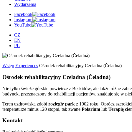
Wydarzenia
Facebook
Instagram
YouTube
CZ
EN
PL
Wstęp
Experiences
Ośrodek rehabilitacyjny Czeladna (Čeladná)
Ośrodek rehabilitacyjny Czeladna (Čeladná)
Nie tylko świeże górskie powietrze z Beskidów, ale także różne zab
budynek, przeznaczony do rehabilitacji pacjentów, znajduje się w pi
Teren uzdrowiska zdobi
rozległy park
z 1902 roku. Oprócz szerokie
temperaturze minus 120 stopni, tak zwane
Polarium
lub
Terapię cie
Kontakt
Beskydské rehabilitační centrum