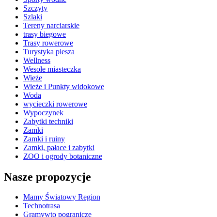
Szczyty
Szlaki
Tereny narciarskie
trasy biegowe
Trasy rowerowe
Turystyka piesza
Wellness
Wesołe miasteczka
Wieże
Wieże i Punkty widokowe
Woda
wycieczki rowerowe
Wypoczynek
Zabytki techniki
Zamki
Zamki i ruiny
Zamki, pałace i zabytki
ZOO i ogrody botaniczne
Nasze propozycje
Mamy Światowy Region
Technotrasa
Gramywto pogranicze