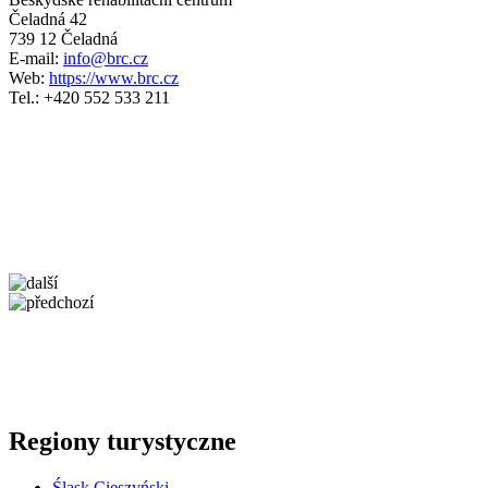
Čeladná 42
739 12 Čeladná
E-mail:
info@brc.cz
Web:
https://www.brc.cz
Tel.: +420 552 533 211
5 km
+
−
Regiony turystyczne
Śląsk Cieszyński