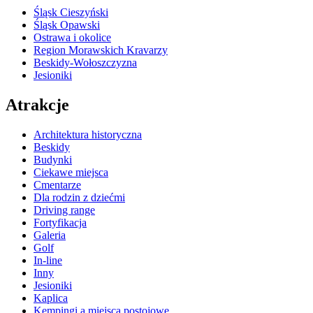
Śląsk Cieszyński
Śląsk Opawski
Ostrawa i okolice
Region Morawskich Kravarzy
Beskidy-Wołoszczyzna
Jesioniki
Atrakcje
Architektura historyczna
Beskidy
Budynki
Ciekawe miejsca
Cmentarze
Dla rodzin z dziećmi
Driving range
Fortyfikacja
Galeria
Golf
In-line
Inny
Jesioniki
Kaplica
Kempingi a miejsca postojowe