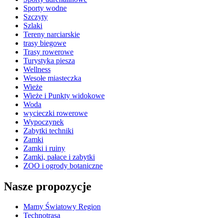
Sporty wodne
Szczyty
Szlaki
Tereny narciarskie
trasy biegowe
Trasy rowerowe
Turystyka piesza
Wellness
Wesołe miasteczka
Wieże
Wieże i Punkty widokowe
Woda
wycieczki rowerowe
Wypoczynek
Zabytki techniki
Zamki
Zamki i ruiny
Zamki, pałace i zabytki
ZOO i ogrody botaniczne
Nasze propozycje
Mamy Światowy Region
Technotrasa