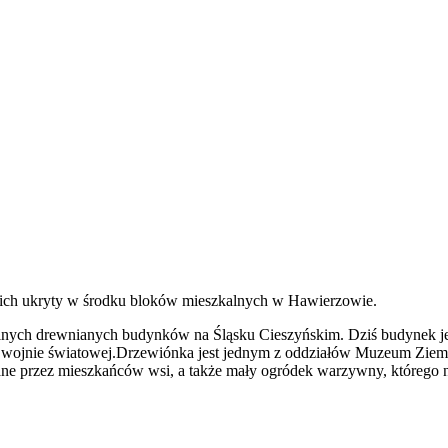
z nich ukryty w środku bloków mieszkalnych w Hawierzowie.
nalnych drewnianych budynków na Śląsku Cieszyńskim. Dziś budynek je
 II wojnie światowej.Drzewiónka jest jednym z oddziałów Muzeum Ziemi 
ane przez mieszkańców wsi, a także mały ogródek warzywny, którego 