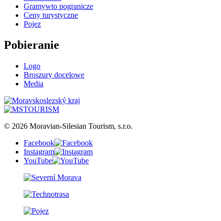
Gramywto pogranicze
Ceny turystyczne
Pojez
Pobieranie
Logo
Broszury docelowe
Media
© 2026 Moravian-Silesian Tourism, s.r.o.
Facebook
Instagram
YouTube