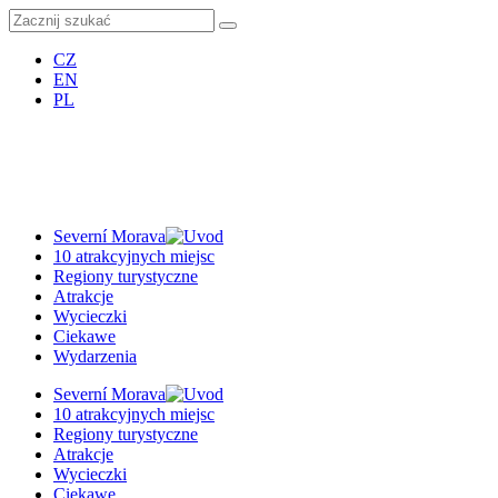
CZ
EN
PL
Severní Morava
10 atrakcyjnych miejsc
Regiony turystyczne
Atrakcje
Wycieczki
Ciekawe
Wydarzenia
Severní Morava
10 atrakcyjnych miejsc
Regiony turystyczne
Atrakcje
Wycieczki
Ciekawe