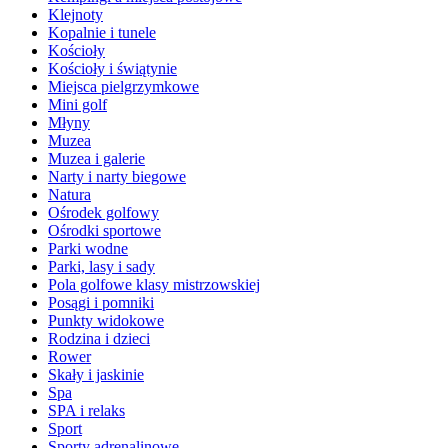
Klejnoty
Kopalnie i tunele
Kościoły
Kościoły i świątynie
Miejsca pielgrzymkowe
Mini golf
Młyny
Muzea
Muzea i galerie
Narty i narty biegowe
Natura
Ośrodek golfowy
Ośrodki sportowe
Parki wodne
Parki, lasy i sady
Pola golfowe klasy mistrzowskiej
Posągi i pomniki
Punkty widokowe
Rodzina i dzieci
Rower
Skały i jaskinie
Spa
SPA i relaks
Sport
Sporty adrenalinowe