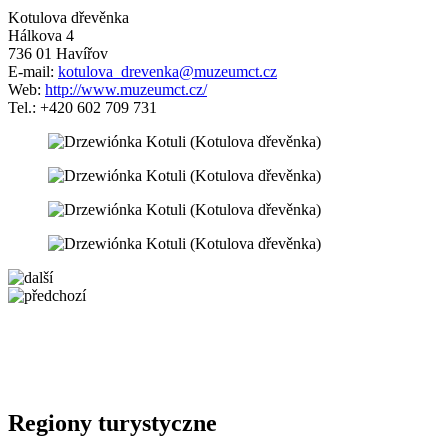
Kotulova dřevěnka
Hálkova 4
736 01 Havířov
E-mail:
kotulova_drevenka@muzeumct.cz
Web:
http://www.muzeumct.cz/
Tel.: +420 602 709 731
5 km
+
−
Regiony turystyczne