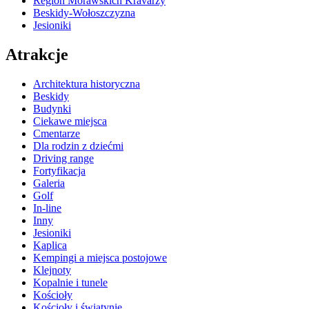
Region Morawskich Kravarzy
Beskidy-Wołoszczyzna
Jesioniki
Atrakcje
Architektura historyczna
Beskidy
Budynki
Ciekawe miejsca
Cmentarze
Dla rodzin z dziećmi
Driving range
Fortyfikacja
Galeria
Golf
In-line
Inny
Jesioniki
Kaplica
Kempingi a miejsca postojowe
Klejnoty
Kopalnie i tunele
Kościoły
Kościoły i świątynie