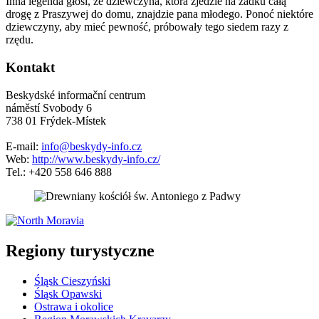
Inna legenda głosi, że dziewczyna, która zjedzie na zadku całą
drogę z Praszywej do domu, znajdzie pana młodego. Ponoć niektóre
dziewczyny, aby mieć pewność, próbowały tego siedem razy z
rzędu.
Kontakt
Beskydské informační centrum
náměstí Svobody 6
738 01 Frýdek-Místek
E-mail:
info@beskydy-info.cz
Web:
http://www.beskydy-info.cz/
Tel.: +420 558 646 888
5 km
Leaflet
| ©
OpenStreetMap
contributors
+
Regiony turystyczne
−
Śląsk Cieszyński
Śląsk Opawski
Ostrawa i okolice