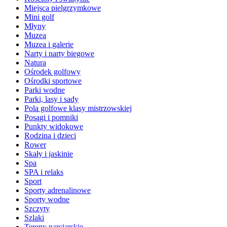
Miejsca pielgrzymkowe
Mini golf
Młyny
Muzea
Muzea i galerie
Narty i narty biegowe
Natura
Ośrodek golfowy
Ośrodki sportowe
Parki wodne
Parki, lasy i sady
Pola golfowe klasy mistrzowskiej
Posągi i pomniki
Punkty widokowe
Rodzina i dzieci
Rower
Skały i jaskinie
Spa
SPA i relaks
Sport
Sporty adrenalinowe
Sporty wodne
Szczyty
Szlaki
Tereny narciarskie