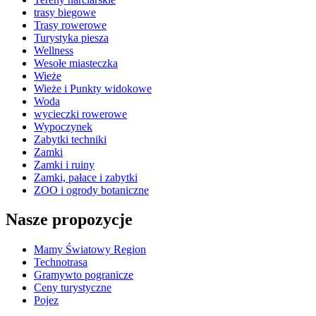
trasy biegowe
Trasy rowerowe
Turystyka piesza
Wellness
Wesołe miasteczka
Wieże
Wieże i Punkty widokowe
Woda
wycieczki rowerowe
Wypoczynek
Zabytki techniki
Zamki
Zamki i ruiny
Zamki, pałace i zabytki
ZOO i ogrody botaniczne
Nasze propozycje
Mamy Światowy Region
Technotrasa
Gramywto pogranicze
Ceny turystyczne
Pojez