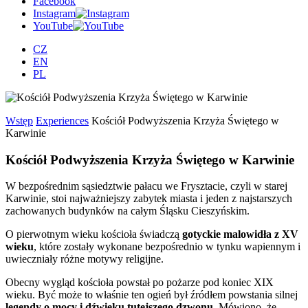
Facebook
Instagram
YouTube
CZ
EN
PL
Wstęp
Experiences
Kościół Podwyższenia Krzyża Świętego w
Karwinie
Kościół Podwyższenia Krzyża Świętego w Karwinie
W bezpośrednim sąsiedztwie pałacu we Frysztacie, czyli w starej
Karwinie, stoi najważniejszy zabytek miasta i jeden z najstarszych
zachowanych budynków na całym Śląsku Cieszyńskim.
O pierwotnym wieku kościoła świadczą
gotyckie malowidła z XV
wieku
, które zostały wykonane bezpośrednio w tynku wapiennym i
uwieczniały różne motywy religijne.
Obecny wygląd kościoła powstał po pożarze pod koniec XIX
wieku. Być może to właśnie ten ogień był źródłem powstania silnej
legendy o mocy i dźwięku tutejszego dzwonu
. Mówiono, że