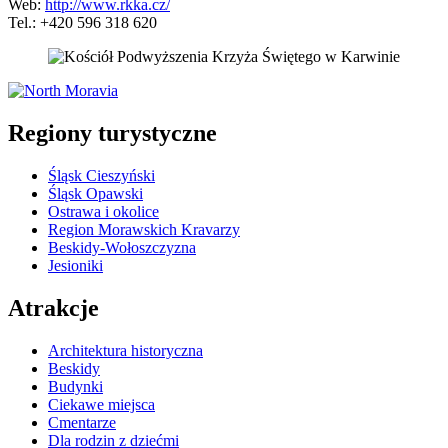
Web:
http://www.rkka.cz/
Tel.: +420 596 318 620
5 km
Leaflet
| ©
OpenStreetMap
contributors
+
Regiony turystyczne
−
Śląsk Cieszyński
Śląsk Opawski
Ostrawa i okolice
Region Morawskich Kravarzy
Beskidy-Wołoszczyzna
Jesioniki
Atrakcje
Architektura historyczna
Beskidy
Budynki
Ciekawe miejsca
Cmentarze
Dla rodzin z dziećmi