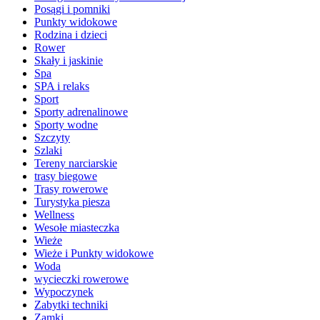
Posągi i pomniki
Punkty widokowe
Rodzina i dzieci
Rower
Skały i jaskinie
Spa
SPA i relaks
Sport
Sporty adrenalinowe
Sporty wodne
Szczyty
Szlaki
Tereny narciarskie
trasy biegowe
Trasy rowerowe
Turystyka piesza
Wellness
Wesołe miasteczka
Wieże
Wieże i Punkty widokowe
Woda
wycieczki rowerowe
Wypoczynek
Zabytki techniki
Zamki