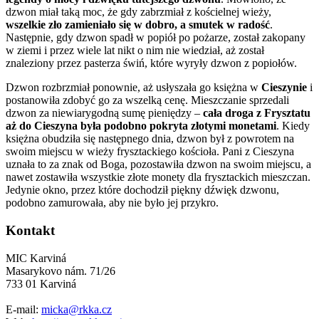
dzwon miał taką moc, że gdy zabrzmiał z kościelnej wieży,
wszelkie zło zamieniało się w dobro, a smutek w radość
.
Następnie, gdy dzwon spadł w popiół po pożarze, został zakopany
w ziemi i przez wiele lat nikt o nim nie wiedział, aż został
znaleziony przez pasterza świń, które wyryły dzwon z popiołów.
Dzwon rozbrzmiał ponownie, aż usłyszała go księżna w
Cieszynie
i
postanowiła zdobyć go za wszelką cenę. Mieszczanie sprzedali
dzwon za niewiarygodną sumę pieniędzy –
cała droga z Frysztatu
aż do Cieszyna była podobno pokryta złotymi monetami
. Kiedy
księżna obudziła się następnego dnia, dzwon był z powrotem na
swoim miejscu w wieży frysztackiego kościoła. Pani z Cieszyna
uznała to za znak od Boga, pozostawiła dzwon na swoim miejscu, a
nawet zostawiła wszystkie złote monety dla frysztackich mieszczan.
Jedynie okno, przez które dochodził piękny dźwięk dzwonu,
podobno zamurowała, aby nie było jej przykro.
Kontakt
MIC Karviná
Masarykovo nám. 71/26
733 01 Karviná
E-mail:
micka@rkka.cz