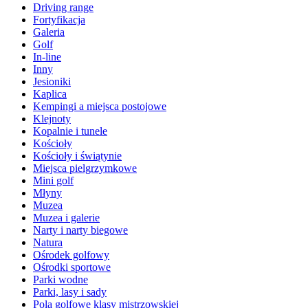
Driving range
Fortyfikacja
Galeria
Golf
In-line
Inny
Jesioniki
Kaplica
Kempingi a miejsca postojowe
Klejnoty
Kopalnie i tunele
Kościoły
Kościoły i świątynie
Miejsca pielgrzymkowe
Mini golf
Młyny
Muzea
Muzea i galerie
Narty i narty biegowe
Natura
Ośrodek golfowy
Ośrodki sportowe
Parki wodne
Parki, lasy i sady
Pola golfowe klasy mistrzowskiej