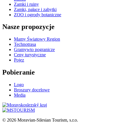
Zamki i ruiny
Zamki, pałace i zabytki
ZOO i ogrody botaniczne
Nasze propozycje
Mamy Światowy Region
Technotrasa
Gramywto pogranicze
Ceny turystyczne
Pojez
Pobieranie
Logo
Broszury docelowe
Media
© 2026 Moravian-Silesian Tourism, s.r.o.