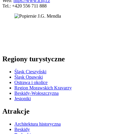
Web:
https://www.icnj.cz
Tel.: +420 556 711 888
5 km
+
−
Regiony turystyczne
Śląsk Cieszyński
Śląsk Opawski
Ostrawa i okolice
Region Morawskich Kravarzy
Beskidy-Wołoszczyzna
Jesioniki
Atrakcje
Architektura historyczna
Beskidy