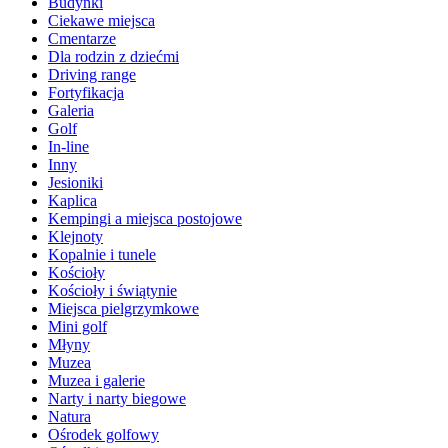
Budynki
Ciekawe miejsca
Cmentarze
Dla rodzin z dziećmi
Driving range
Fortyfikacja
Galeria
Golf
In-line
Inny
Jesioniki
Kaplica
Kempingi a miejsca postojowe
Klejnoty
Kopalnie i tunele
Kościoły
Kościoły i świątynie
Miejsca pielgrzymkowe
Mini golf
Młyny
Muzea
Muzea i galerie
Narty i narty biegowe
Natura
Ośrodek golfowy