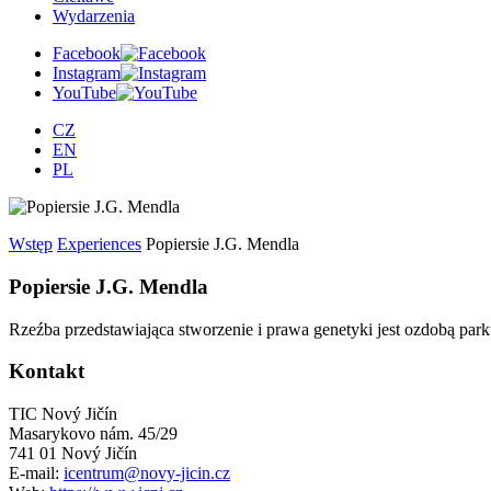
Wydarzenia
Facebook
Instagram
YouTube
CZ
EN
PL
Wstęp
Experiences
Popiersie J.G. Mendla
Popiersie J.G. Mendla
Rzeźba przedstawiająca stworzenie i prawa genetyki jest ozdobą p
Kontakt
TIC Nový Jičín
Masarykovo nám. 45/29
741 01 Nový Jičín
E-mail:
icentrum@novy-jicin.cz