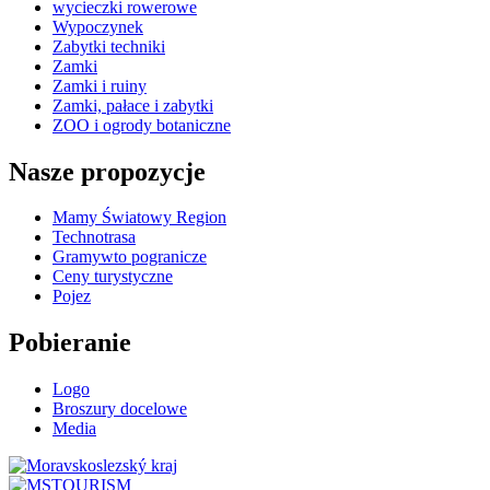
wycieczki rowerowe
Wypoczynek
Zabytki techniki
Zamki
Zamki i ruiny
Zamki, pałace i zabytki
ZOO i ogrody botaniczne
Nasze propozycje
Mamy Światowy Region
Technotrasa
Gramywto pogranicze
Ceny turystyczne
Pojez
Pobieranie
Logo
Broszury docelowe
Media