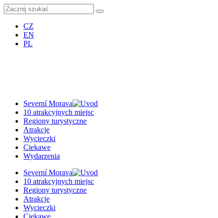
CZ
EN
PL
Severní Morava
10 atrakcyjnych miejsc
Regiony turystyczne
Atrakcje
Wycieczki
Ciekawe
Wydarzenia
Severní Morava
10 atrakcyjnych miejsc
Regiony turystyczne
Atrakcje
Wycieczki
Ciekawe