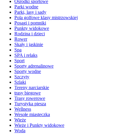
Ośrodki sportowe
Parki wodne
Parki, lasy i sady
Pola golfowe klasy mistrzowskiej
Posągi i pomniki
Punkty widokowe
Rodzina i dzieci
Rower
Skały i jaskinie
Spa
SPA i relaks
Sport
Sporty adrenalinowe
Sporty wodne
Szczyty
Szlaki
Tereny narciarskie
trasy biegowe
Trasy rowerowe
Turystyka piesza
Wellness
Wesołe miasteczka
Wieże
Wieże i Punkty widokowe
Woda