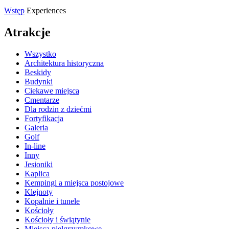
Wstęp
Experiences
Atrakcje
Wszystko
Architektura historyczna
Beskidy
Budynki
Ciekawe miejsca
Cmentarze
Dla rodzin z dziećmi
Fortyfikacja
Galeria
Golf
In-line
Inny
Jesioniki
Kaplica
Kempingi a miejsca postojowe
Klejnoty
Kopalnie i tunele
Kościoły
Kościoły i świątynie
Miejsca pielgrzymkowe