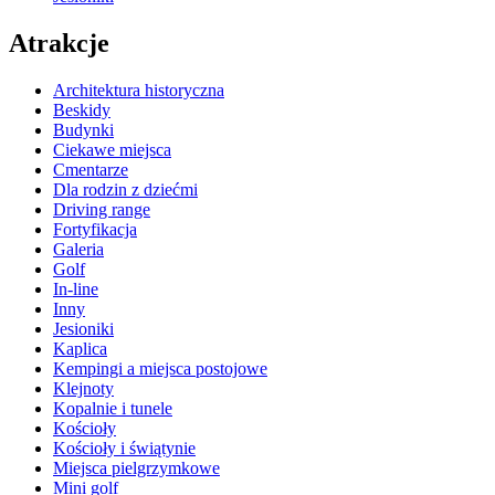
Atrakcje
Architektura historyczna
Beskidy
Budynki
Ciekawe miejsca
Cmentarze
Dla rodzin z dziećmi
Driving range
Fortyfikacja
Galeria
Golf
In-line
Inny
Jesioniki
Kaplica
Kempingi a miejsca postojowe
Klejnoty
Kopalnie i tunele
Kościoły
Kościoły i świątynie
Miejsca pielgrzymkowe
Mini golf