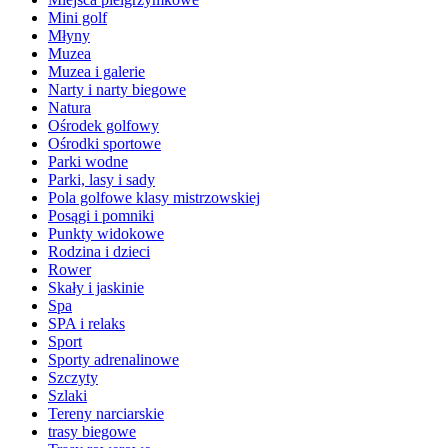
Mini golf
Młyny
Muzea
Muzea i galerie
Narty i narty biegowe
Natura
Ośrodek golfowy
Ośrodki sportowe
Parki wodne
Parki, lasy i sady
Pola golfowe klasy mistrzowskiej
Posągi i pomniki
Punkty widokowe
Rodzina i dzieci
Rower
Skały i jaskinie
Spa
SPA i relaks
Sport
Sporty adrenalinowe
Szczyty
Szlaki
Tereny narciarskie
trasy biegowe