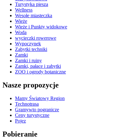
Turystyka piesza
Wellness
Wesołe miasteczka
Wieże
Wieże i Punkty widokowe
Woda
wycieczki rowerowe
Wypoczynek
Zabytki techniki
Zamki
Zamki i ruiny
Zamki, pałace i zabytki
ZOO i ogrody botaniczne
Nasze propozycje
Mamy Światowy Region
Technotrasa
Gramywto pogranicze
Ceny turystyczne
Pojez
Pobieranie