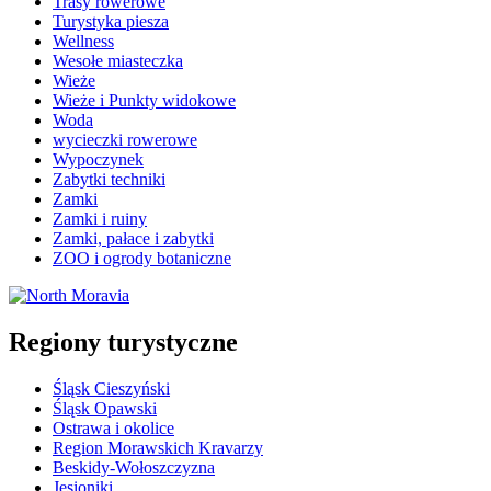
Trasy rowerowe
Turystyka piesza
Wellness
Wesołe miasteczka
Wieże
Wieże i Punkty widokowe
Woda
wycieczki rowerowe
Wypoczynek
Zabytki techniki
Zamki
Zamki i ruiny
Zamki, pałace i zabytki
ZOO i ogrody botaniczne
Regiony turystyczne
Śląsk Cieszyński
Śląsk Opawski
Ostrawa i okolice
Region Morawskich Kravarzy
Beskidy-Wołoszczyzna
Jesioniki