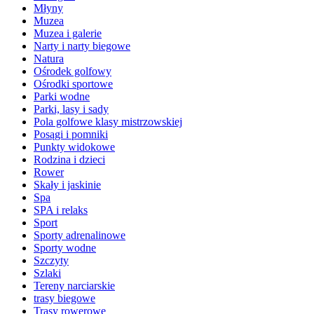
Młyny
Muzea
Muzea i galerie
Narty i narty biegowe
Natura
Ośrodek golfowy
Ośrodki sportowe
Parki wodne
Parki, lasy i sady
Pola golfowe klasy mistrzowskiej
Posągi i pomniki
Punkty widokowe
Rodzina i dzieci
Rower
Skały i jaskinie
Spa
SPA i relaks
Sport
Sporty adrenalinowe
Sporty wodne
Szczyty
Szlaki
Tereny narciarskie
trasy biegowe
Trasy rowerowe