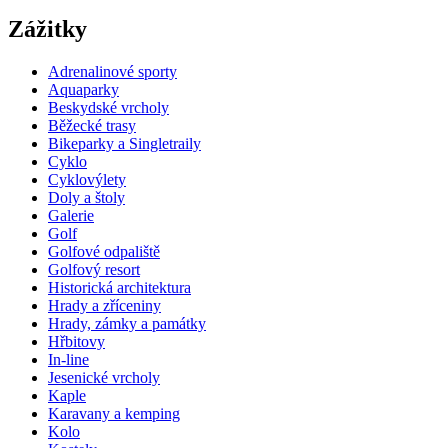
Zážitky
Adrenalinové sporty
Aquaparky
Beskydské vrcholy
Běžecké trasy
Bikeparky a Singletraily
Cyklo
Cyklovýlety
Doly a štoly
Galerie
Golf
Golfové odpaliště
Golfový resort
Historická architektura
Hrady a zříceniny
Hrady, zámky a památky
Hřbitovy
In-line
Jesenické vrcholy
Kaple
Karavany a kemping
Kolo