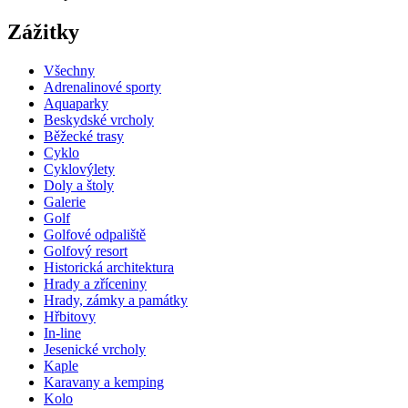
Zážitky
Všechny
Adrenalinové sporty
Aquaparky
Beskydské vrcholy
Běžecké trasy
Cyklo
Cyklovýlety
Doly a štoly
Galerie
Golf
Golfové odpaliště
Golfový resort
Historická architektura
Hrady a zříceniny
Hrady, zámky a památky
Hřbitovy
In-line
Jesenické vrcholy
Kaple
Karavany a kemping
Kolo