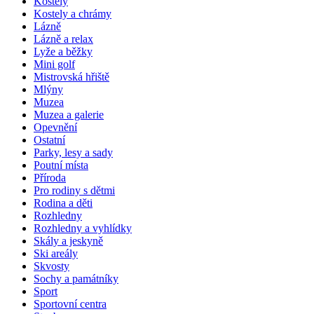
Kostely
Kostely a chrámy
Lázně
Lázně a relax
Lyže a běžky
Mini golf
Mistrovská hřiště
Mlýny
Muzea
Muzea a galerie
Opevnění
Ostatní
Parky, lesy a sady
Poutní místa
Příroda
Pro rodiny s dětmi
Rodina a děti
Rozhledny
Rozhledny a vyhlídky
Skály a jeskyně
Ski areály
Skvosty
Sochy a památníky
Sport
Sportovní centra