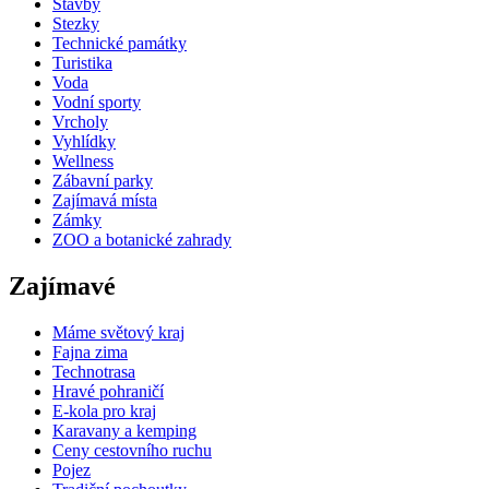
Stavby
Stezky
Technické památky
Turistika
Voda
Vodní sporty
Vrcholy
Vyhlídky
Wellness
Zábavní parky
Zajímavá místa
Zámky
ZOO a botanické zahrady
Zajímavé
Máme světový kraj
Fajna zima
Technotrasa
Hravé pohraničí
E-kola pro kraj
Karavany a kemping
Ceny cestovního ruchu
Pojez