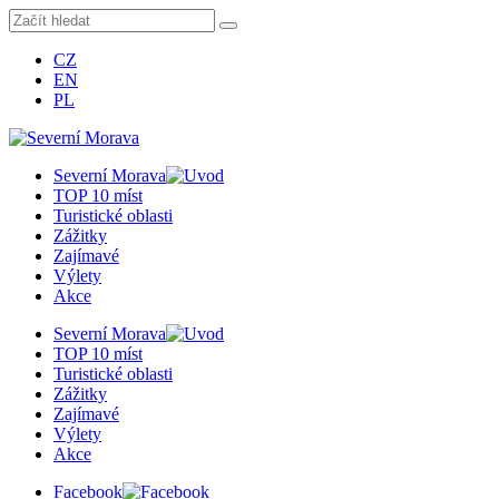
CZ
EN
PL
Severní Morava
TOP 10 míst
Turistické oblasti
Zážitky
Zajímavé
Výlety
Akce
Severní Morava
TOP 10 míst
Turistické oblasti
Zážitky
Zajímavé
Výlety
Akce
Facebook