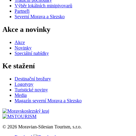
Tradiční pochoutky
Výběr lokálních minipivovarů
Partneři
Severní Morava a Slezsko
Akce a novinky
Akce
Novinky
Speciální nabídky
Ke stažení
Destinační brožury
Logotypy
Turistické noviny
Media
Magazín severní Morava a Slezsko
© 2026 Moravian-Silesian Tourism, s.r.o.