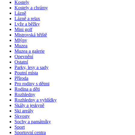
Kostely
Kostely a chrámy
Lázně
Lázně a relax
Lyže a běžky
Mini golf
Mistrovská hřiště
Mlýny
Muzea
Muzea a galerie
Opevnění
Ostatní
Parky, lesy a sady
Poutní místa
Příroda
Pro rodiny s dětmi
Rodina a děti
Rozhledny
Rozhledny a vyhlídky
Skály a jeskyně
Ski areály
Skvosty
Sochy a památníky
Sport
Sportovní centra