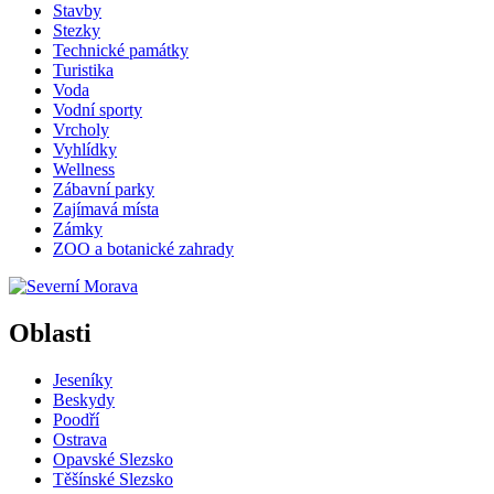
Stavby
Stezky
Technické památky
Turistika
Voda
Vodní sporty
Vrcholy
Vyhlídky
Wellness
Zábavní parky
Zajímavá místa
Zámky
ZOO a botanické zahrady
Oblasti
Jeseníky
Beskydy
Poodří
Ostrava
Opavské Slezsko
Těšínské Slezsko