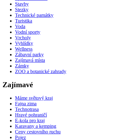
Stavby
Stezky
Technické památky
Turistika
Voda
Vodní sporty
Vrcholy
Vyhlídky
Wellness
Zábavní parky
Zajímavá místa
Zámky
ZOO a botanické zahrady
Zajímavé
Máme světový kraj
Fajna zima
Technotrasa
Hravé pohraničí
E-kola pro kraj
Karavany a kemping
Ceny cestovního ruchu
Pojez