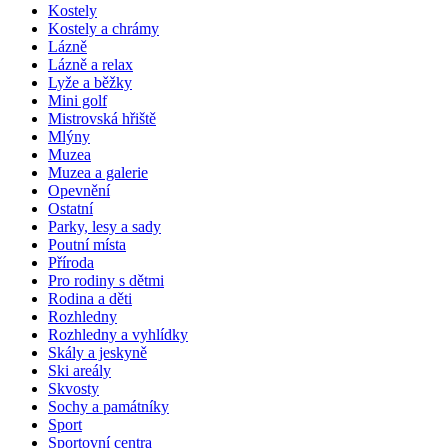
Kostely
Kostely a chrámy
Lázně
Lázně a relax
Lyže a běžky
Mini golf
Mistrovská hřiště
Mlýny
Muzea
Muzea a galerie
Opevnění
Ostatní
Parky, lesy a sady
Poutní místa
Příroda
Pro rodiny s dětmi
Rodina a děti
Rozhledny
Rozhledny a vyhlídky
Skály a jeskyně
Ski areály
Skvosty
Sochy a památníky
Sport
Sportovní centra