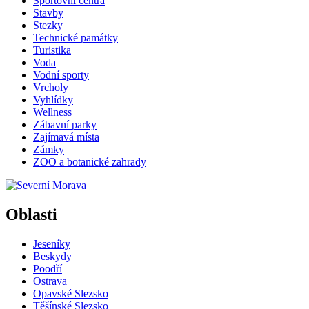
Sportovní centra
Stavby
Stezky
Technické památky
Turistika
Voda
Vodní sporty
Vrcholy
Vyhlídky
Wellness
Zábavní parky
Zajímavá místa
Zámky
ZOO a botanické zahrady
Oblasti
Jeseníky
Beskydy
Poodří
Ostrava
Opavské Slezsko
Těšínské Slezsko