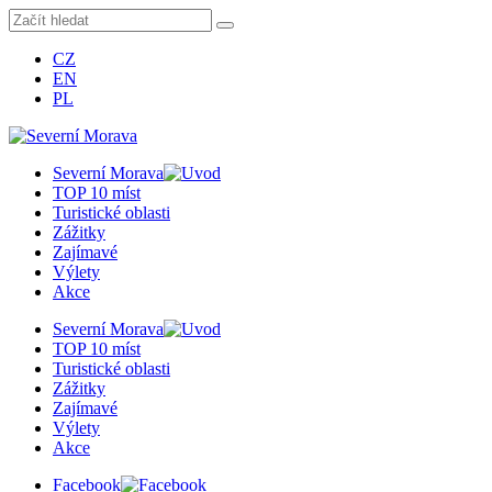
CZ
EN
PL
Severní Morava
TOP 10 míst
Turistické oblasti
Zážitky
Zajímavé
Výlety
Akce
Severní Morava
TOP 10 míst
Turistické oblasti
Zážitky
Zajímavé
Výlety
Akce
Facebook