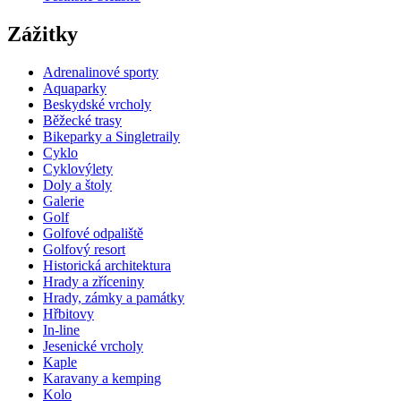
Zážitky
Adrenalinové sporty
Aquaparky
Beskydské vrcholy
Běžecké trasy
Bikeparky a Singletraily
Cyklo
Cyklovýlety
Doly a štoly
Galerie
Golf
Golfové odpaliště
Golfový resort
Historická architektura
Hrady a zříceniny
Hrady, zámky a památky
Hřbitovy
In-line
Jesenické vrcholy
Kaple
Karavany a kemping
Kolo