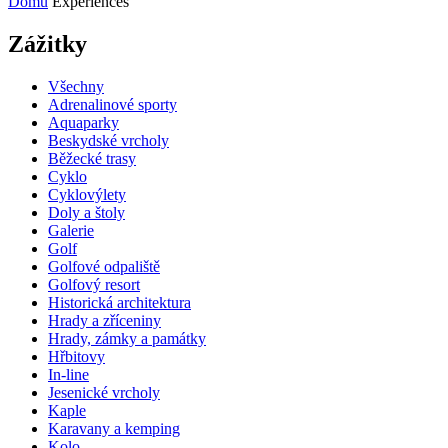
Domů
Experiences
Zážitky
Všechny
Adrenalinové sporty
Aquaparky
Beskydské vrcholy
Běžecké trasy
Cyklo
Cyklovýlety
Doly a štoly
Galerie
Golf
Golfové odpaliště
Golfový resort
Historická architektura
Hrady a zříceniny
Hrady, zámky a památky
Hřbitovy
In-line
Jesenické vrcholy
Kaple
Karavany a kemping
Kolo