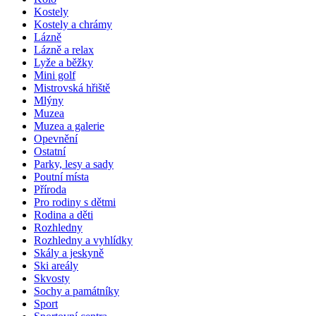
Kostely
Kostely a chrámy
Lázně
Lázně a relax
Lyže a běžky
Mini golf
Mistrovská hřiště
Mlýny
Muzea
Muzea a galerie
Opevnění
Ostatní
Parky, lesy a sady
Poutní místa
Příroda
Pro rodiny s dětmi
Rodina a děti
Rozhledny
Rozhledny a vyhlídky
Skály a jeskyně
Ski areály
Skvosty
Sochy a památníky
Sport