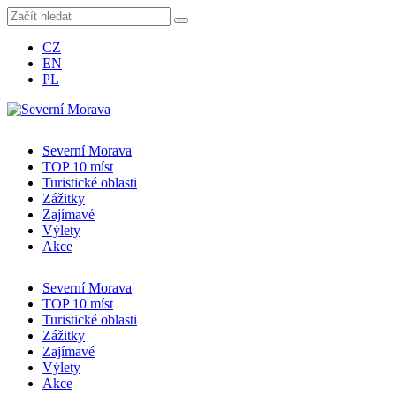
CZ
EN
PL
Severní Morava
TOP 10 míst
Turistické oblasti
Zážitky
Zajímavé
Výlety
Akce
Severní Morava
TOP 10 míst
Turistické oblasti
Zážitky
Zajímavé
Výlety
Akce