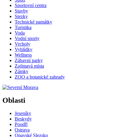
Sportovní centra
Stavby
Stezky
Technické památky
Turistika
Voda
Vodní sporty
Vrcholy
Vyhlídky
Wellness
Zábavní parky
Zajímavá místa
Zámky
ZOO a botanické zahrady
Oblasti
Jeseníky
Beskydy
Poodří
Ostrava
Opavské Slezsko