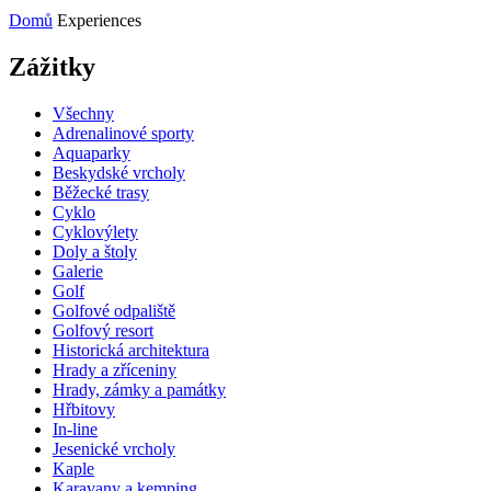
Domů
Experiences
Zážitky
Všechny
Adrenalinové sporty
Aquaparky
Beskydské vrcholy
Běžecké trasy
Cyklo
Cyklovýlety
Doly a štoly
Galerie
Golf
Golfové odpaliště
Golfový resort
Historická architektura
Hrady a zříceniny
Hrady, zámky a památky
Hřbitovy
In-line
Jesenické vrcholy
Kaple
Karavany a kemping