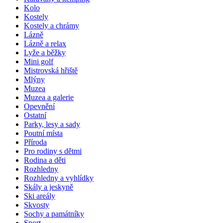
Kolo
Kostely
Kostely a chrámy
Lázně
Lázně a relax
Lyže a běžky
Mini golf
Mistrovská hřiště
Mlýny
Muzea
Muzea a galerie
Opevnění
Ostatní
Parky, lesy a sady
Poutní místa
Příroda
Pro rodiny s dětmi
Rodina a děti
Rozhledny
Rozhledny a vyhlídky
Skály a jeskyně
Ski areály
Skvosty
Sochy a památníky
Sport