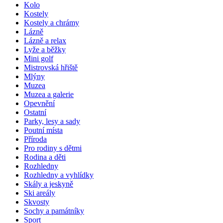
Kolo
Kostely
Kostely a chrámy
Lázně
Lázně a relax
Lyže a běžky
Mini golf
Mistrovská hřiště
Mlýny
Muzea
Muzea a galerie
Opevnění
Ostatní
Parky, lesy a sady
Poutní místa
Příroda
Pro rodiny s dětmi
Rodina a děti
Rozhledny
Rozhledny a vyhlídky
Skály a jeskyně
Ski areály
Skvosty
Sochy a památníky
Sport