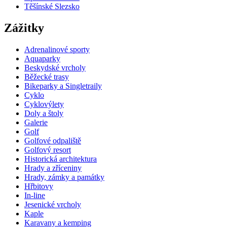
Těšínské Slezsko
Zážitky
Adrenalinové sporty
Aquaparky
Beskydské vrcholy
Běžecké trasy
Bikeparky a Singletraily
Cyklo
Cyklovýlety
Doly a štoly
Galerie
Golf
Golfové odpaliště
Golfový resort
Historická architektura
Hrady a zříceniny
Hrady, zámky a památky
Hřbitovy
In-line
Jesenické vrcholy
Kaple
Karavany a kemping