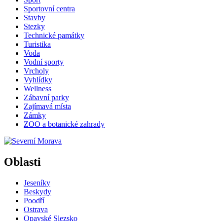
Sportovní centra
Stavby
Stezky
Technické památky
Turistika
Voda
Vodní sporty
Vrcholy
Vyhlídky
Wellness
Zábavní parky
Zajímavá místa
Zámky
ZOO a botanické zahrady
Oblasti
Jeseníky
Beskydy
Poodří
Ostrava
Opavské Slezsko