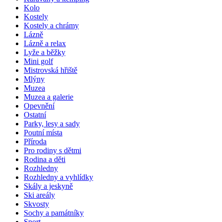
Kolo
Kostely
Kostely a chrámy
Lázně
Lázně a relax
Lyže a běžky
Mini golf
Mistrovská hřiště
Mlýny
Muzea
Muzea a galerie
Opevnění
Ostatní
Parky, lesy a sady
Poutní místa
Příroda
Pro rodiny s dětmi
Rodina a děti
Rozhledny
Rozhledny a vyhlídky
Skály a jeskyně
Ski areály
Skvosty
Sochy a památníky
Sport