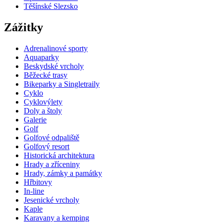
Těšínské Slezsko
Zážitky
Adrenalinové sporty
Aquaparky
Beskydské vrcholy
Běžecké trasy
Bikeparky a Singletraily
Cyklo
Cyklovýlety
Doly a štoly
Galerie
Golf
Golfové odpaliště
Golfový resort
Historická architektura
Hrady a zříceniny
Hrady, zámky a památky
Hřbitovy
In-line
Jesenické vrcholy
Kaple
Karavany a kemping