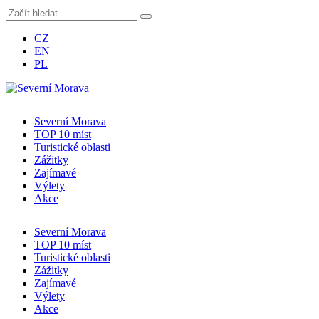
CZ
EN
PL
Severní Morava
TOP 10 míst
Turistické oblasti
Zážitky
Zajímavé
Výlety
Akce
Severní Morava
TOP 10 míst
Turistické oblasti
Zážitky
Zajímavé
Výlety
Akce