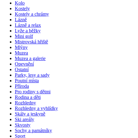
Kolo
Kostely
Kostely a chrámy
Lázně
Lázně a relax
Lyže a běžky
Mini golf
Mistrovská hřiště
Mlýny
Muzea
Muzea a galerie
Opevnění
Ostatní
Parky, lesy a sady
Poutní místa
Příroda
Pro rodiny s dětmi
Rodina a děti
Rozhledny
Rozhledny a vyhlídky
Skály a jeskyně
Ski areály
Skvosty
Sochy a památníky
Sport