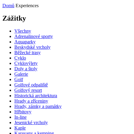
Domů
Experiences
Zážitky
Všechny
Adrenalinové sporty
Aquaparky
Beskydské vrcholy
Běžecké trasy
Cyklo
Cyklovýlety
Doly a štoly
Galerie
Golf
Golfové odpaliště
Golfový resort
Historická architektura
Hrady a zříceniny
Hrady, zámky a památky
Hřbitovy
In-line
Jesenické vrcholy
Kaple
Karavany a kemping