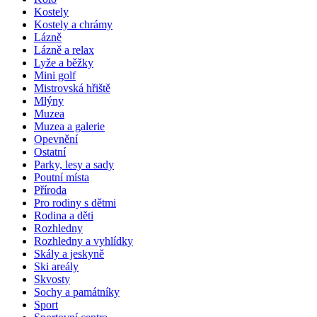
Kostely
Kostely a chrámy
Lázně
Lázně a relax
Lyže a běžky
Mini golf
Mistrovská hřiště
Mlýny
Muzea
Muzea a galerie
Opevnění
Ostatní
Parky, lesy a sady
Poutní místa
Příroda
Pro rodiny s dětmi
Rodina a děti
Rozhledny
Rozhledny a vyhlídky
Skály a jeskyně
Ski areály
Skvosty
Sochy a památníky
Sport