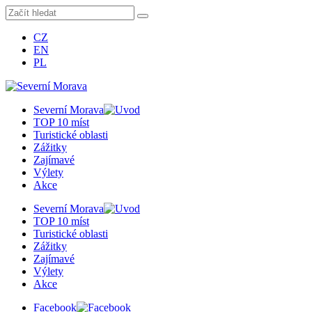
CZ
EN
PL
Severní Morava
TOP 10 míst
Turistické oblasti
Zážitky
Zajímavé
Výlety
Akce
Severní Morava
TOP 10 míst
Turistické oblasti
Zážitky
Zajímavé
Výlety
Akce
Facebook