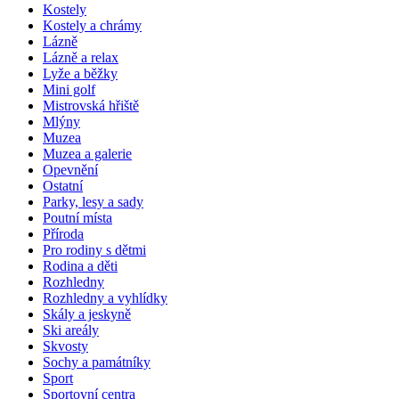
Kostely
Kostely a chrámy
Lázně
Lázně a relax
Lyže a běžky
Mini golf
Mistrovská hřiště
Mlýny
Muzea
Muzea a galerie
Opevnění
Ostatní
Parky, lesy a sady
Poutní místa
Příroda
Pro rodiny s dětmi
Rodina a děti
Rozhledny
Rozhledny a vyhlídky
Skály a jeskyně
Ski areály
Skvosty
Sochy a památníky
Sport
Sportovní centra