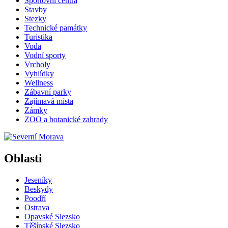
Sportovní centra
Stavby
Stezky
Technické památky
Turistika
Voda
Vodní sporty
Vrcholy
Vyhlídky
Wellness
Zábavní parky
Zajímavá místa
Zámky
ZOO a botanické zahrady
Oblasti
Jeseníky
Beskydy
Poodří
Ostrava
Opavské Slezsko
Těšínské Slezsko