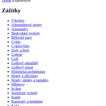
Domů
Experiences
Zážitky
Všechny
Adrenalinové sporty
Aquaparky
Beskydské vrcholy
Běžecké trasy
Cyklo
Cyklovýlety
Doly a štoly
Galerie
Golf
Golfové odpaliště
Golfový resort
Historická architektura
Hrady a zříceniny
Hrady, zámky a památky
Hřbitovy
In-line
Jesenické vrcholy
Kaple
Karavany a kemping
Kolo