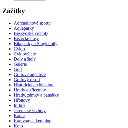
Zážitky
Adrenalinové sporty
Aquaparky
Beskydské vrcholy
Běžecké trasy
Bikeparky a Singletraily
Cyklo
Cyklovýlety
Doly a štoly
Galerie
Golf
Golfové odpaliště
Golfový resort
Historická architektura
Hrady a zříceniny
Hrady, zámky a památky
Hřbitovy
In-line
Jesenické vrcholy
Kaple
Karavany a kemping
Kolo