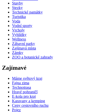
Stavby
Stezky
Technické památky
Turistika
Voda
Vodní sporty
Vrcholy
Vyhlídky
Wellness
Zábavní parky
Zajímavá místa
Zámky
ZOO a botanické zahrady
Zajímavé
Máme světový kraj
Fajna zima
Technotrasa
Hravé pohraničí
E-kola pro kraj
Karavany a kemping
Ceny cestovního ruchu
Pojez