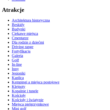
Atrakcje
Architektura historyczna
Beskidy
Budynki
Ciekawe miejsca
Cmentarze
Dla rodzin z dziećmi
Driving range
Fortyfikacja
Galeria
Golf
In-line
Inny
Jesioniki
Kaplica
Kempingi a miejsca postojowe
Klejnoty
Kopalnie i tunele
Kościoły
Kościoły i świątynie
Miejsca pielgrzymkowe
Mini golf