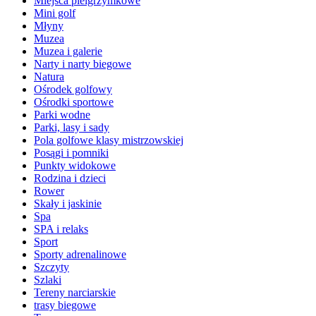
Miejsca pielgrzymkowe
Mini golf
Młyny
Muzea
Muzea i galerie
Narty i narty biegowe
Natura
Ośrodek golfowy
Ośrodki sportowe
Parki wodne
Parki, lasy i sady
Pola golfowe klasy mistrzowskiej
Posągi i pomniki
Punkty widokowe
Rodzina i dzieci
Rower
Skały i jaskinie
Spa
SPA i relaks
Sport
Sporty adrenalinowe
Szczyty
Szlaki
Tereny narciarskie
trasy biegowe