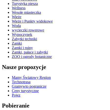
Turystyka piesza
Wellness
Wesołe miasteczka
Wieże
Wieże i Punkty widokowe
Woda
wycieczki rowerowe
Wypoczynek
Zabytki techniki
Zamki
Zamki i ruiny
Zamki, pałace i zabytki
ZOO i ogrody botaniczne
Nasze propozycje
Mamy Światowy Region
Technotrasa
Gramywto pogranicze
Ceny turystyczne
Pojez
Pobieranie