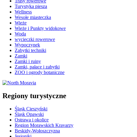
Trasy rowerowe
Turystyka piesza
Wellness
Wesołe miasteczka
Wieże
Wieże i Punkty widokowe
Woda
wycieczki rowerowe
Wypoczynek
Zabytki techniki
Zamki
Zamki i ruiny
Zamki, pałace i zabytki
ZOO i ogrody botaniczne
Regiony turystyczne
Śląsk Cieszyński
Śląsk Opawski
Ostrawa i okolice
Region Morawskich Kravarzy
Beskidy-Wołoszczyzna
Jesioniki