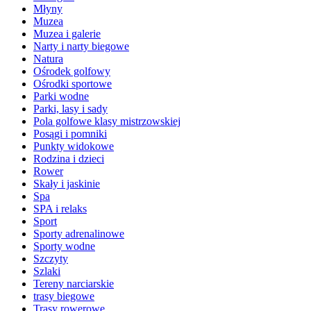
Młyny
Muzea
Muzea i galerie
Narty i narty biegowe
Natura
Ośrodek golfowy
Ośrodki sportowe
Parki wodne
Parki, lasy i sady
Pola golfowe klasy mistrzowskiej
Posągi i pomniki
Punkty widokowe
Rodzina i dzieci
Rower
Skały i jaskinie
Spa
SPA i relaks
Sport
Sporty adrenalinowe
Sporty wodne
Szczyty
Szlaki
Tereny narciarskie
trasy biegowe
Trasy rowerowe