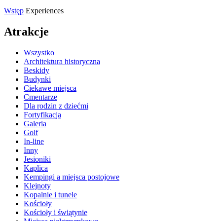
Wstęp
Experiences
Atrakcje
Wszystko
Architektura historyczna
Beskidy
Budynki
Ciekawe miejsca
Cmentarze
Dla rodzin z dziećmi
Fortyfikacja
Galeria
Golf
In-line
Inny
Jesioniki
Kaplica
Kempingi a miejsca postojowe
Klejnoty
Kopalnie i tunele
Kościoły
Kościoły i świątynie