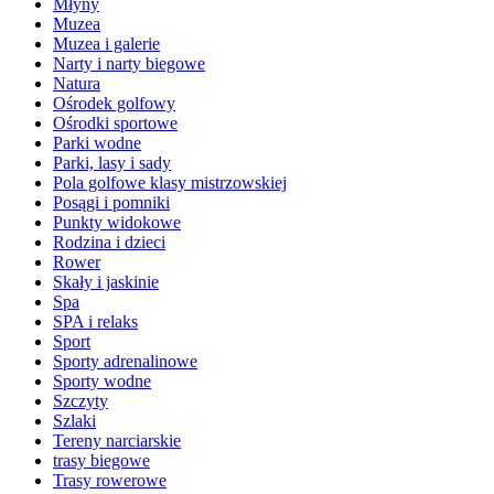
Młyny
Muzea
Muzea i galerie
Narty i narty biegowe
Natura
Ośrodek golfowy
Ośrodki sportowe
Parki wodne
Parki, lasy i sady
Pola golfowe klasy mistrzowskiej
Posągi i pomniki
Punkty widokowe
Rodzina i dzieci
Rower
Skały i jaskinie
Spa
SPA i relaks
Sport
Sporty adrenalinowe
Sporty wodne
Szczyty
Szlaki
Tereny narciarskie
trasy biegowe
Trasy rowerowe