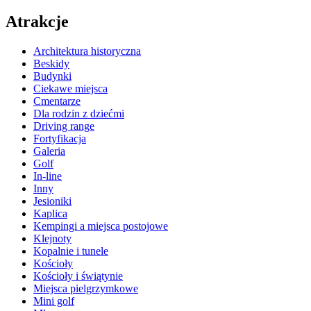
Atrakcje
Architektura historyczna
Beskidy
Budynki
Ciekawe miejsca
Cmentarze
Dla rodzin z dziećmi
Driving range
Fortyfikacja
Galeria
Golf
In-line
Inny
Jesioniki
Kaplica
Kempingi a miejsca postojowe
Klejnoty
Kopalnie i tunele
Kościoły
Kościoły i świątynie
Miejsca pielgrzymkowe
Mini golf