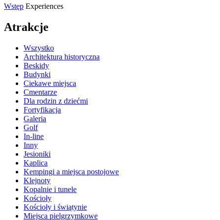
Wstęp
Experiences
Atrakcje
Wszystko
Architektura historyczna
Beskidy
Budynki
Ciekawe miejsca
Cmentarze
Dla rodzin z dziećmi
Fortyfikacja
Galeria
Golf
In-line
Inny
Jesioniki
Kaplica
Kempingi a miejsca postojowe
Klejnoty
Kopalnie i tunele
Kościoły
Kościoły i świątynie
Miejsca pielgrzymkowe