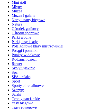
Mini golf
Młyny
Muzea
Muzea i galerie
Narty i narty biegowe
Natura
Ośrodek golfowy
Ośrodki sportowe
Parki wodne
Parki, lasy i sady
Pola golfowe klasy mistrzowskiej
Posągi i pomniki
Punkty widokowe
Rodzina i dzieci
Rower
Skały i jaskinie
Spa
SPA i relaks
Sport
Sporty adrenalinowe
Szczyty
Szlaki
Tereny narciarskie
trasy biegowe
Trasy rowerowe