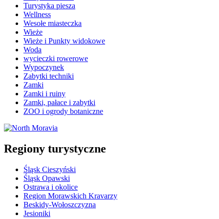
Turystyka piesza
Wellness
Wesołe miasteczka
Wieże
Wieże i Punkty widokowe
Woda
wycieczki rowerowe
Wypoczynek
Zabytki techniki
Zamki
Zamki i ruiny
Zamki, pałace i zabytki
ZOO i ogrody botaniczne
Regiony turystyczne
Śląsk Cieszyński
Śląsk Opawski
Ostrawa i okolice
Region Morawskich Kravarzy
Beskidy-Wołoszczyzna
Jesioniki