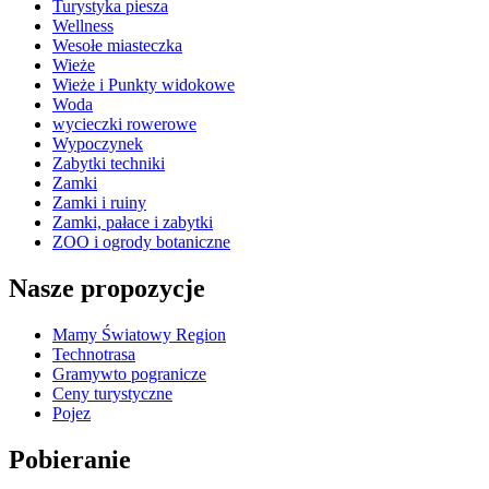
Turystyka piesza
Wellness
Wesołe miasteczka
Wieże
Wieże i Punkty widokowe
Woda
wycieczki rowerowe
Wypoczynek
Zabytki techniki
Zamki
Zamki i ruiny
Zamki, pałace i zabytki
ZOO i ogrody botaniczne
Nasze propozycje
Mamy Światowy Region
Technotrasa
Gramywto pogranicze
Ceny turystyczne
Pojez
Pobieranie