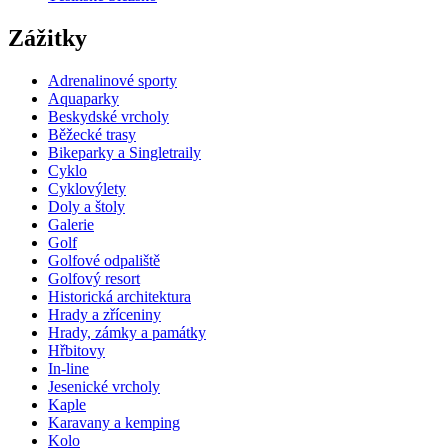
Zážitky
Adrenalinové sporty
Aquaparky
Beskydské vrcholy
Běžecké trasy
Bikeparky a Singletraily
Cyklo
Cyklovýlety
Doly a štoly
Galerie
Golf
Golfové odpaliště
Golfový resort
Historická architektura
Hrady a zříceniny
Hrady, zámky a památky
Hřbitovy
In-line
Jesenické vrcholy
Kaple
Karavany a kemping
Kolo