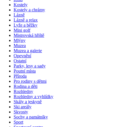
Kostely
Kostely a chrámy
Lázně
Lázně a relax
Lyže a běžky
Mini golf
Mistrovská hřiště
Mlýny
Muzea
Muzea a galerie
Opevnění
Ostatní
Parky, lesy a sady
Poutní místa
Příroda
Pro rodiny s dětmi
Rodina a děti
Rozhledny
Rozhledny a vyhlídky
Skály a jeskyně
Ski areály
Skvosty
Sochy a památníky
Sport