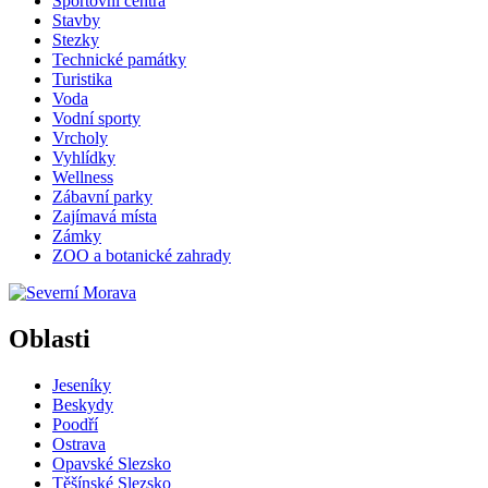
Sportovní centra
Stavby
Stezky
Technické památky
Turistika
Voda
Vodní sporty
Vrcholy
Vyhlídky
Wellness
Zábavní parky
Zajímavá místa
Zámky
ZOO a botanické zahrady
Oblasti
Jeseníky
Beskydy
Poodří
Ostrava
Opavské Slezsko
Těšínské Slezsko