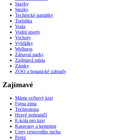
Stavby
Stezky
Technické památky
Turistika
Voda
Vodní sporty
Vrcholy
Vyhlídky
Wellness
Zábavní parky
Zajímavá místa
Zámky
ZOO a botanické zahrady
Zajímavé
Máme světový kraj
Fajna zima
Technotrasa
Hravé pohraničí
E-kola pro kraj
Karavany a kemping
Ceny cestovního ruchu
Pojez