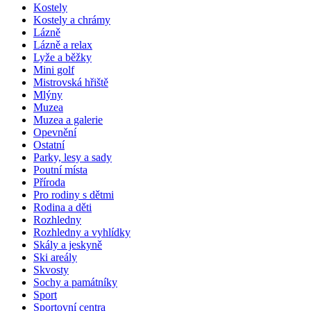
Kostely
Kostely a chrámy
Lázně
Lázně a relax
Lyže a běžky
Mini golf
Mistrovská hřiště
Mlýny
Muzea
Muzea a galerie
Opevnění
Ostatní
Parky, lesy a sady
Poutní místa
Příroda
Pro rodiny s dětmi
Rodina a děti
Rozhledny
Rozhledny a vyhlídky
Skály a jeskyně
Ski areály
Skvosty
Sochy a památníky
Sport
Sportovní centra