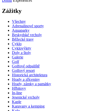
Domů
Experiences
Zážitky
Všechny
Adrenalinové sporty
Aquaparky
Beskydské vrcholy
Běžecké trasy
Cyklo
Cyklovýlety
Doly a štoly
Galerie
Golf
Golfové odpaliště
Golfový resort
Historická architektura
Hrady a zříceniny
Hrady, zámky a památky
Hřbitovy
In-line
Jesenické vrcholy
Kaple
Karavany a kemping
Kolo