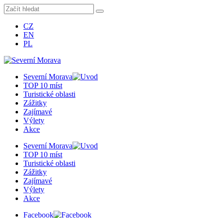
CZ
EN
PL
Severní Morava
TOP 10 míst
Turistické oblasti
Zážitky
Zajímavé
Výlety
Akce
Severní Morava
TOP 10 míst
Turistické oblasti
Zážitky
Zajímavé
Výlety
Akce
Facebook