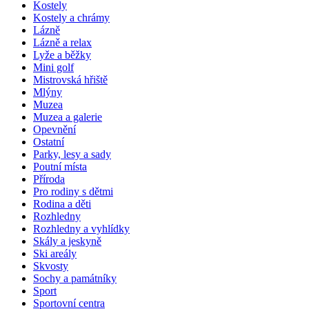
Kostely
Kostely a chrámy
Lázně
Lázně a relax
Lyže a běžky
Mini golf
Mistrovská hřiště
Mlýny
Muzea
Muzea a galerie
Opevnění
Ostatní
Parky, lesy a sady
Poutní místa
Příroda
Pro rodiny s dětmi
Rodina a děti
Rozhledny
Rozhledny a vyhlídky
Skály a jeskyně
Ski areály
Skvosty
Sochy a památníky
Sport
Sportovní centra