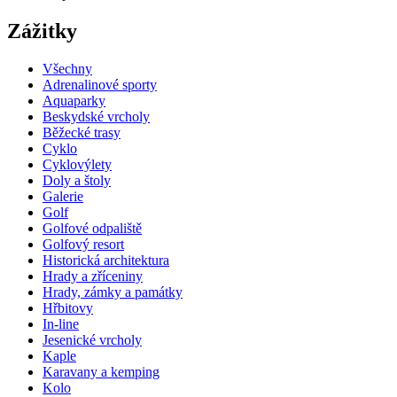
Zážitky
Všechny
Adrenalinové sporty
Aquaparky
Beskydské vrcholy
Běžecké trasy
Cyklo
Cyklovýlety
Doly a štoly
Galerie
Golf
Golfové odpaliště
Golfový resort
Historická architektura
Hrady a zříceniny
Hrady, zámky a památky
Hřbitovy
In-line
Jesenické vrcholy
Kaple
Karavany a kemping
Kolo