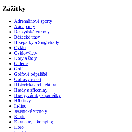
Zážitky
Adrenalinové sporty
Aquaparky
Beskydské vrcholy
Běžecké trasy
Bikeparky a Singletraily
Cyklo
Cyklovýlety
Doly a štoly
Galerie
Golf
Golfové odpaliště
Golfový resort
Historická architektura
Hrady a zříceniny
Hrady, zámky a památky
Hřbitovy
In-line
Jesenické vrcholy
Kaple
Karavany a kemping
Kolo