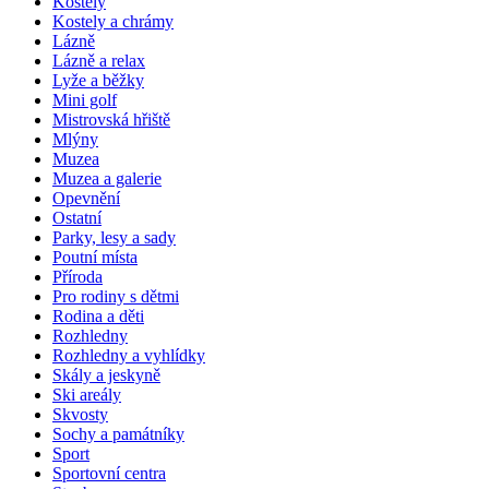
Kostely
Kostely a chrámy
Lázně
Lázně a relax
Lyže a běžky
Mini golf
Mistrovská hřiště
Mlýny
Muzea
Muzea a galerie
Opevnění
Ostatní
Parky, lesy a sady
Poutní místa
Příroda
Pro rodiny s dětmi
Rodina a děti
Rozhledny
Rozhledny a vyhlídky
Skály a jeskyně
Ski areály
Skvosty
Sochy a památníky
Sport
Sportovní centra