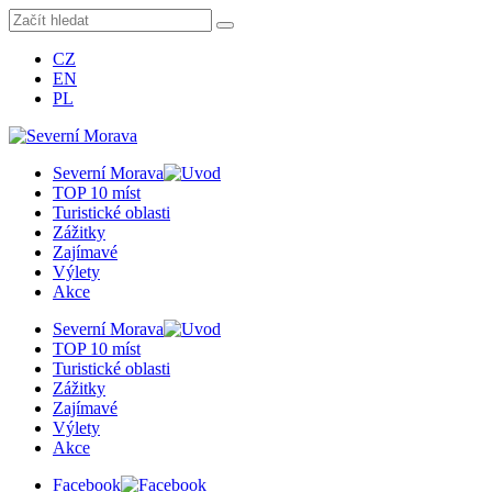
CZ
EN
PL
Severní Morava
TOP 10 míst
Turistické oblasti
Zážitky
Zajímavé
Výlety
Akce
Severní Morava
TOP 10 míst
Turistické oblasti
Zážitky
Zajímavé
Výlety
Akce
Facebook