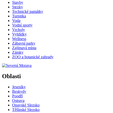
Stavby
Stezky
Technické památky
Turistika
Voda
Vodní sporty
Vrcholy
Vyhlídky
Wellness
Zábavní parky
Zajímavá místa
Zámky
ZOO a botanické zahrady
Oblasti
Jeseníky
Beskydy
Poodří
Ostrava
Opavské Slezsko
Těšínské Slezsko