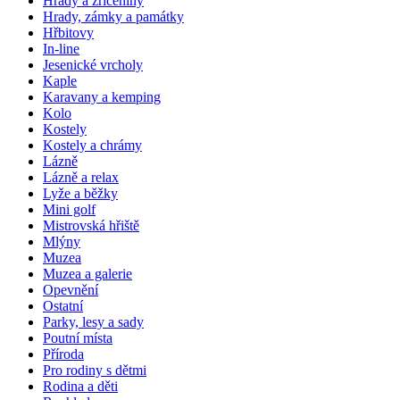
Hrady a zříceniny
Hrady, zámky a památky
Hřbitovy
In-line
Jesenické vrcholy
Kaple
Karavany a kemping
Kolo
Kostely
Kostely a chrámy
Lázně
Lázně a relax
Lyže a běžky
Mini golf
Mistrovská hřiště
Mlýny
Muzea
Muzea a galerie
Opevnění
Ostatní
Parky, lesy a sady
Poutní místa
Příroda
Pro rodiny s dětmi
Rodina a děti