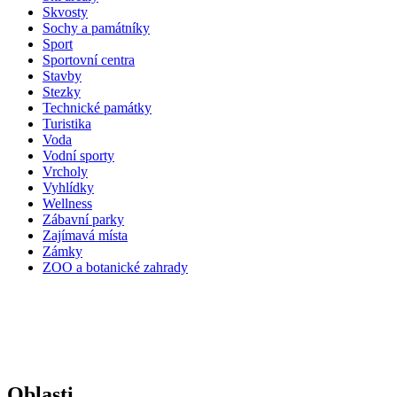
Skvosty
Sochy a památníky
Sport
Sportovní centra
Stavby
Stezky
Technické památky
Turistika
Voda
Vodní sporty
Vrcholy
Vyhlídky
Wellness
Zábavní parky
Zajímavá místa
Zámky
ZOO a botanické zahrady
Oblasti