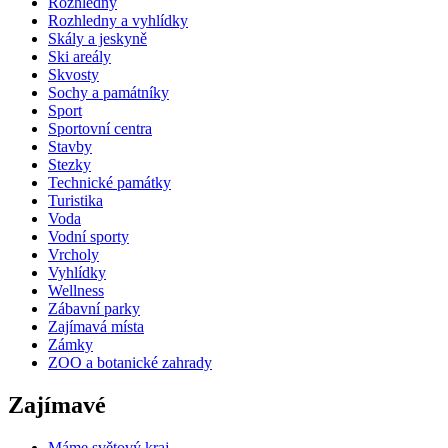
Rozhledny
Rozhledny a vyhlídky
Skály a jeskyně
Ski areály
Skvosty
Sochy a památníky
Sport
Sportovní centra
Stavby
Stezky
Technické památky
Turistika
Voda
Vodní sporty
Vrcholy
Vyhlídky
Wellness
Zábavní parky
Zajímavá místa
Zámky
ZOO a botanické zahrady
Zajímavé
Máme světový kraj