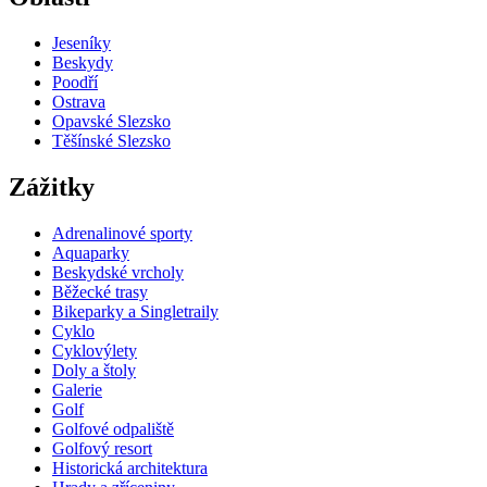
Jeseníky
Beskydy
Poodří
Ostrava
Opavské Slezsko
Těšínské Slezsko
Zážitky
Adrenalinové sporty
Aquaparky
Beskydské vrcholy
Běžecké trasy
Bikeparky a Singletraily
Cyklo
Cyklovýlety
Doly a štoly
Galerie
Golf
Golfové odpaliště
Golfový resort
Historická architektura