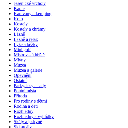
Jesenické vrcholy
Kaple
Karavany a kemping
Kolo
Kostely
Kostely a chrámy
Lázně
Lázně a relax
Lyže a běžky
Mini golf
Mistrovská hřiště
Mlýny
Muzea
Muzea a galerie
Opevnění
Ostatní
Parky, lesy a sady
Poutní místa
Příroda
Pro rodiny s dětmi
Rodina a děti
Rozhledny
Rozhledny a vyhlídky
Skály a jeskyně
Ski areály