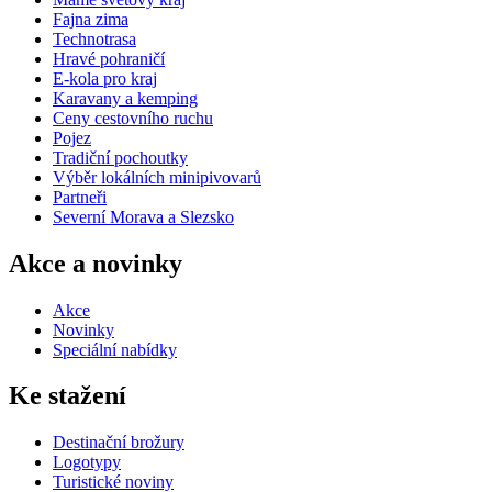
Fajna zima
Technotrasa
Hravé pohraničí
E-kola pro kraj
Karavany a kemping
Ceny cestovního ruchu
Pojez
Tradiční pochoutky
Výběr lokálních minipivovarů
Partneři
Severní Morava a Slezsko
Akce a novinky
Akce
Novinky
Speciální nabídky
Ke stažení
Destinační brožury
Logotypy
Turistické noviny