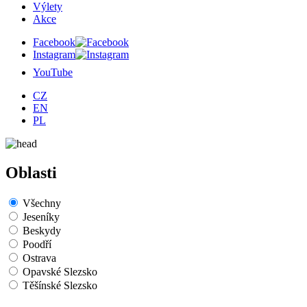
Výlety
Akce
Facebook
Instagram
YouTube
CZ
EN
PL
Oblasti
Všechny
Jeseníky
Beskydy
Poodří
Ostrava
Opavské Slezsko
Těšínské Slezsko