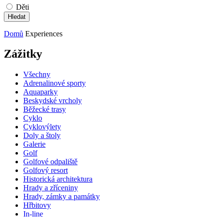
Děti
Domů
Experiences
Zážitky
Všechny
Adrenalinové sporty
Aquaparky
Beskydské vrcholy
Běžecké trasy
Cyklo
Cyklovýlety
Doly a štoly
Galerie
Golf
Golfové odpaliště
Golfový resort
Historická architektura
Hrady a zříceniny
Hrady, zámky a památky
Hřbitovy
In-line