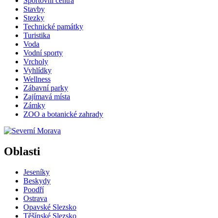
Sportovní centra
Stavby
Stezky
Technické památky
Turistika
Voda
Vodní sporty
Vrcholy
Vyhlídky
Wellness
Zábavní parky
Zajímavá místa
Zámky
ZOO a botanické zahrady
Oblasti
Jeseníky
Beskydy
Poodří
Ostrava
Opavské Slezsko
Těšínské Slezsko