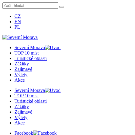
CZ
EN
PL
Severní Morava
TOP 10 míst
Turistické oblasti
Zážitky
Zajímavé
Výlety
Akce
Severní Morava
TOP 10 míst
Turistické oblasti
Zážitky
Zajímavé
Výlety
Akce
Facebook