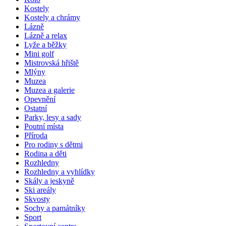
Kostely
Kostely a chrámy
Lázně
Lázně a relax
Lyže a běžky
Mini golf
Mistrovská hřiště
Mlýny
Muzea
Muzea a galerie
Opevnění
Ostatní
Parky, lesy a sady
Poutní místa
Příroda
Pro rodiny s dětmi
Rodina a děti
Rozhledny
Rozhledny a vyhlídky
Skály a jeskyně
Ski areály
Skvosty
Sochy a památníky
Sport