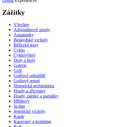
Domů
Experiences
Zážitky
Všechny
Adrenalinové sporty
Aquaparky
Beskydské vrcholy
Běžecké trasy
Cyklo
Cyklovýlety
Doly a štoly
Galerie
Golf
Golfové odpaliště
Golfový resort
Historická architektura
Hrady a zříceniny
Hrady, zámky a památky
Hřbitovy
In-line
Jesenické vrcholy
Kaple
Karavany a kemping
Kolo