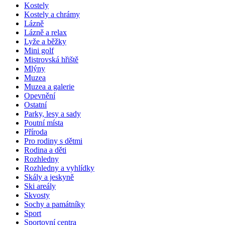
Kostely
Kostely a chrámy
Lázně
Lázně a relax
Lyže a běžky
Mini golf
Mistrovská hřiště
Mlýny
Muzea
Muzea a galerie
Opevnění
Ostatní
Parky, lesy a sady
Poutní místa
Příroda
Pro rodiny s dětmi
Rodina a děti
Rozhledny
Rozhledny a vyhlídky
Skály a jeskyně
Ski areály
Skvosty
Sochy a památníky
Sport
Sportovní centra