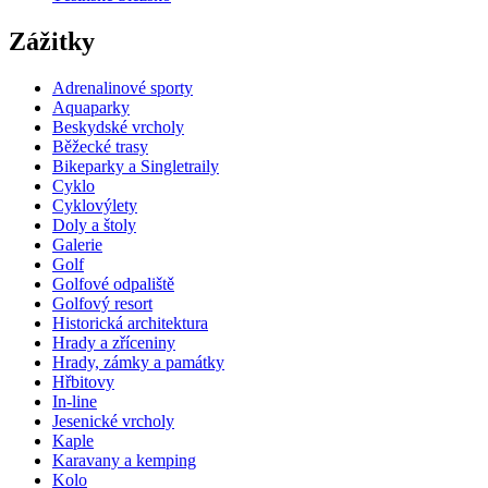
Zážitky
Adrenalinové sporty
Aquaparky
Beskydské vrcholy
Běžecké trasy
Bikeparky a Singletraily
Cyklo
Cyklovýlety
Doly a štoly
Galerie
Golf
Golfové odpaliště
Golfový resort
Historická architektura
Hrady a zříceniny
Hrady, zámky a památky
Hřbitovy
In-line
Jesenické vrcholy
Kaple
Karavany a kemping
Kolo