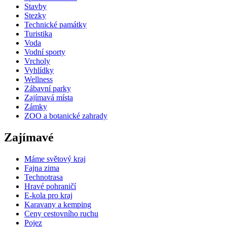
Stavby
Stezky
Technické památky
Turistika
Voda
Vodní sporty
Vrcholy
Vyhlídky
Wellness
Zábavní parky
Zajímavá místa
Zámky
ZOO a botanické zahrady
Zajímavé
Máme světový kraj
Fajna zima
Technotrasa
Hravé pohraničí
E-kola pro kraj
Karavany a kemping
Ceny cestovního ruchu
Pojez