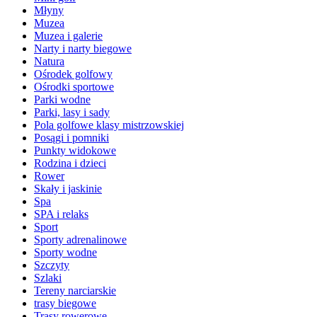
Młyny
Muzea
Muzea i galerie
Narty i narty biegowe
Natura
Ośrodek golfowy
Ośrodki sportowe
Parki wodne
Parki, lasy i sady
Pola golfowe klasy mistrzowskiej
Posągi i pomniki
Punkty widokowe
Rodzina i dzieci
Rower
Skały i jaskinie
Spa
SPA i relaks
Sport
Sporty adrenalinowe
Sporty wodne
Szczyty
Szlaki
Tereny narciarskie
trasy biegowe
Trasy rowerowe