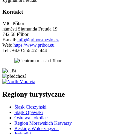
Zygmunta Freuda.
Kontakt
MIC Příbor
náměstí Sigmunda Freuda 19
742 58 Příbor
E-mail:
info@pribor-mesto.cz
Web:
https://www.pribor.eu
Tel.: +420 556 455 444
5 km
Leaflet
| ©
OpenStreetMap
contributors
+
Regiony turystyczne
−
Śląsk Cieszyński
Śląsk Opawski
Ostrawa i okolice
Region Morawskich Kravarzy
Beskidy-Wołoszczyzna
Jesioniki