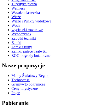
Turystyka piesza
Wellness
Wesołe miasteczka
Wieże
Wieże i Punkty widokowe
Woda
wycieczki rowerowe
Wypoczynek
Zabytki techniki
Zamki
Zamki i ruiny
Zamki, pałace i zabytki
ZOO i ogrody botaniczne
Nasze propozycje
Mamy Światowy Region
Technotrasa
Gramywto pogranicze
Ceny turystyczne
Pojez
Pobieranie