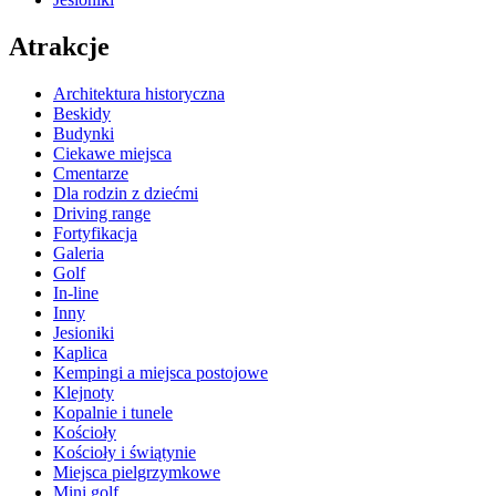
Atrakcje
Architektura historyczna
Beskidy
Budynki
Ciekawe miejsca
Cmentarze
Dla rodzin z dziećmi
Driving range
Fortyfikacja
Galeria
Golf
In-line
Inny
Jesioniki
Kaplica
Kempingi a miejsca postojowe
Klejnoty
Kopalnie i tunele
Kościoły
Kościoły i świątynie
Miejsca pielgrzymkowe
Mini golf