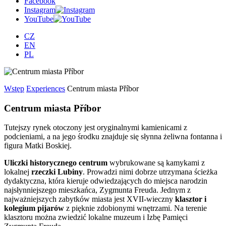
Facebook
Instagram
YouTube
CZ
EN
PL
Wstęp
Experiences
Centrum miasta Příbor
Centrum miasta Příbor
Tutejszy rynek otoczony jest oryginalnymi kamienicami z
podcieniami, a na jego środku znajduje się słynna żeliwna fontanna i
figura Matki Boskiej.
Uliczki historycznego centrum
wybrukowane są kamykami z
lokalnej
rzeczki Lubiny
. Prowadzi nimi dobrze utrzymana ścieżka
dydaktyczna, która kieruje odwiedzających do miejsca narodzin
najsłynniejszego mieszkańca, Zygmunta Freuda. Jednym z
najważniejszych zabytków miasta jest XVII-wieczny
klasztor i
kolegium pijarów
z pięknie zdobionymi wnętrzami. Na terenie
klasztoru można zwiedzić lokalne muzeum i Izbę Pamięci