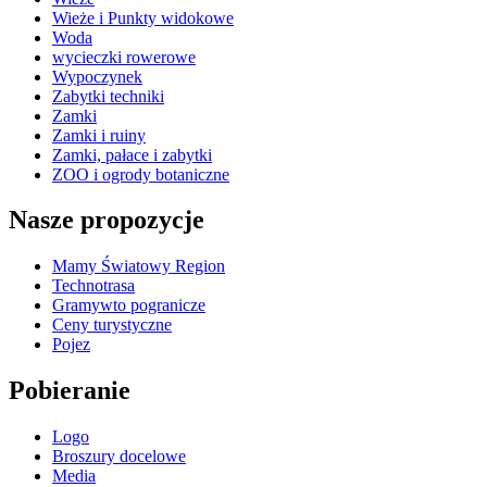
Wieże i Punkty widokowe
Woda
wycieczki rowerowe
Wypoczynek
Zabytki techniki
Zamki
Zamki i ruiny
Zamki, pałace i zabytki
ZOO i ogrody botaniczne
Nasze propozycje
Mamy Światowy Region
Technotrasa
Gramywto pogranicze
Ceny turystyczne
Pojez
Pobieranie
Logo
Broszury docelowe
Media