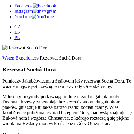
Facebook
Instagram
YouTube
CZ
EN
PL
Wstęp
Experiences
Rezerwat Suchá Dora
Rezerwat Suchá Dora
Pomiędzy Jakubčovicami a Spálovem leży rezerwat Suchá Dora. To
ważne miejsce jest częścią parku przyrody Oderské vrchy.
Miłośnicy przyrody podziwiają tu florę i rzadkie gatunki motyli.
Drzewa i krzewy zapewniają bezpieczeństwo wielu gatunkom
ptaków, gniazduje tu także bardzo rzadki bocian czarny. Wieś
Jakubčovice położona jest nad brzegiem Odry, nad wsią znajduje się
Buková hora i wzgórze Chrastavec, z którego roztaczają się piękne
widoki na Beskidy morawsko-śląskie i Góry Odrzańskie.