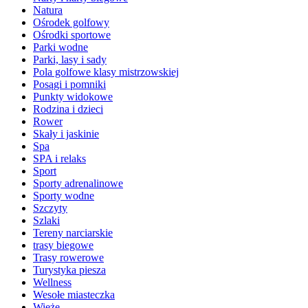
Natura
Ośrodek golfowy
Ośrodki sportowe
Parki wodne
Parki, lasy i sady
Pola golfowe klasy mistrzowskiej
Posągi i pomniki
Punkty widokowe
Rodzina i dzieci
Rower
Skały i jaskinie
Spa
SPA i relaks
Sport
Sporty adrenalinowe
Sporty wodne
Szczyty
Szlaki
Tereny narciarskie
trasy biegowe
Trasy rowerowe
Turystyka piesza
Wellness
Wesołe miasteczka
Wieże