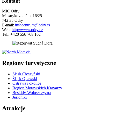
Kontakt
MIC Odry
Masarykovo nám. 16/25
742 35 Odry
E-mail:
infocentrum@odry.cz
Web:
http://www.odry.cz
Tel.: +420 556 768 162
5 km
Leaflet
| ©
OpenStreetMap
contributors
+
Regiony turystyczne
−
Śląsk Cieszyński
Śląsk Opawski
Ostrawa i okolice
Region Morawskich Kravarzy
Beskidy-Wołoszczyzna
Jesioniki
Atrakcje