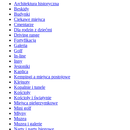
Architektura historyczna
Beskidy
Budynki
Ciekawe miejsca
Cmentarze
Dla rodzin z dziećmi
Driving range
Fortyfikacja
Galeria
Golf
In-line
Inny
Jesioniki
Kaplica
Kempingi a miejsca postojowe
Klejnoty
Kopalnie i tunele
Kościoły
Kościoły i świątynie
Miejsca pielgrzymkowe
Mini golf
Młyny
Muzea
Muzea i galerie
Narty i narty biegowe