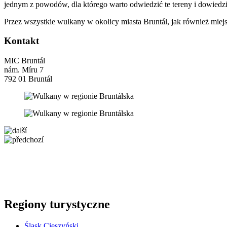
jednym z powodów, dla którego warto odwiedzić te tereny i dowiedzieć 
Przez wszystkie wulkany w okolicy miasta Bruntál, jak również miej
Kontakt
MIC Bruntál
nám. Míru 7
792 01 Bruntál
5 km
+
−
Regiony turystyczne
Śląsk Cieszyński