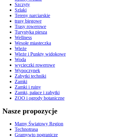
Szczyty
Szlaki
Tereny narciarskie
trasy biegowe
Trasy rowerowe
Turystyka piesza
Wellness
Wesołe miasteczka
Wieże
Wieże i Punkty widokowe
Woda
wycieczki rowerowe
Wypoczynek
Zabytki techniki
Zamki
Zamki i ruiny
Zamki, pałace i zabytki
ZOO i ogrody botaniczne
Nasze propozycje
Mamy Światowy Region
Technotrasa
Gramywto pogranicze