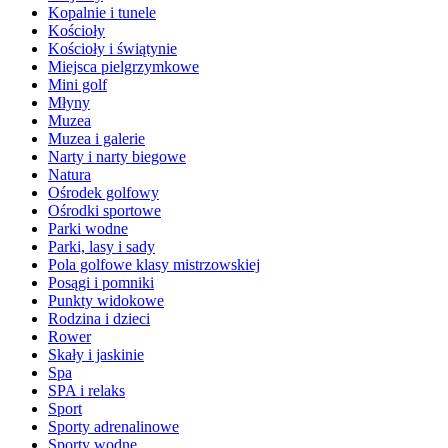
Kopalnie i tunele
Kościoły
Kościoły i świątynie
Miejsca pielgrzymkowe
Mini golf
Młyny
Muzea
Muzea i galerie
Narty i narty biegowe
Natura
Ośrodek golfowy
Ośrodki sportowe
Parki wodne
Parki, lasy i sady
Pola golfowe klasy mistrzowskiej
Posągi i pomniki
Punkty widokowe
Rodzina i dzieci
Rower
Skały i jaskinie
Spa
SPA i relaks
Sport
Sporty adrenalinowe
Sporty wodne