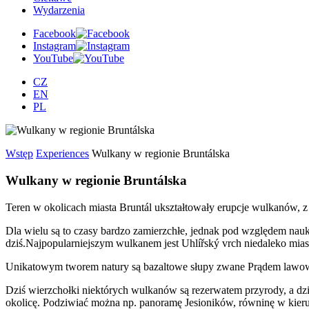
Wydarzenia
Facebook
Instagram
YouTube
CZ
EN
PL
Wstęp
Experiences
Wulkany w regionie Bruntálska
Wulkany w regionie Bruntálska
Teren w okolicach miasta Bruntál ukształtowały erupcje wulkanów, z 
Dla wielu są to czasy bardzo zamierzchłe, jednak pod względem nau
dziś.Najpopularniejszym wulkanem jest Uhlířský vrch niedaleko mias
Unikatowym tworem natury są bazaltowe słupy zwane Prądem lawow
Dziś wierzchołki niektórych wulkanów są rezerwatem przyrody, a dzię
okolicę. Podziwiać można np. panoramę Jesioników, równinę w kier