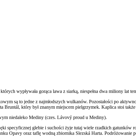
których wypływała gorąca lawa z siarką, niespełna dwa miliony lat te
kowym są to jedne z najmłodszych wulkanów. Pozostałości po aktywno
ta Bruntál, który był znanym miejscem pielgrzymek. Kaplica stoi takż
ym niedaleko Mediny (czes. Lávový proud u Mediny).
ki specyficznej glebie i suchości żyje tutaj wiele rzadkich gatunków 
unku Opavy oraz taflę wodną zbiornika Slezská Harta. Podróżowanie 