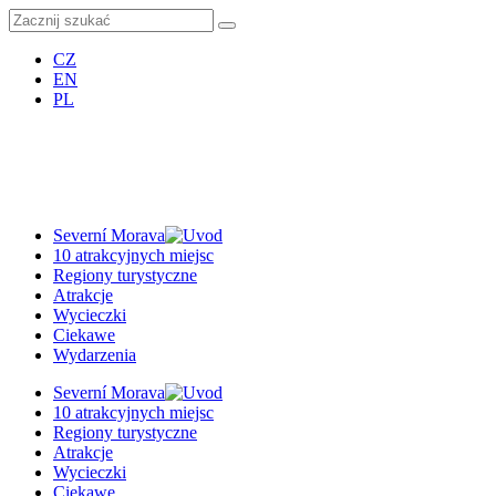
CZ
EN
PL
Severní Morava
10 atrakcyjnych miejsc
Regiony turystyczne
Atrakcje
Wycieczki
Ciekawe
Wydarzenia
Severní Morava
10 atrakcyjnych miejsc
Regiony turystyczne
Atrakcje
Wycieczki
Ciekawe