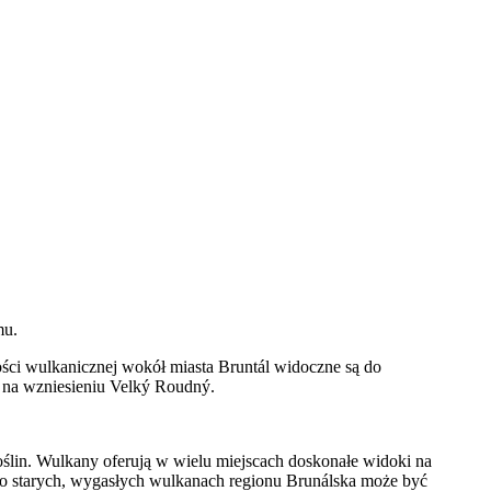
mu.
ści wulkanicznej wokół miasta Bruntál widoczne są do
e na wzniesieniu Velký Roudný.
roślin. Wulkany oferują w wielu miejscach doskonałe widoki na
po starych, wygasłych wulkanach regionu Brunálska może być