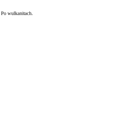
 Po wulkanitach.
Leaflet
| ©
OpenStreetMap
contributors