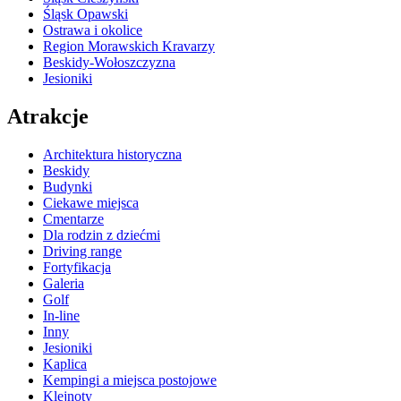
Śląsk Opawski
Ostrawa i okolice
Region Morawskich Kravarzy
Beskidy-Wołoszczyzna
Jesioniki
Atrakcje
Architektura historyczna
Beskidy
Budynki
Ciekawe miejsca
Cmentarze
Dla rodzin z dziećmi
Driving range
Fortyfikacja
Galeria
Golf
In-line
Inny
Jesioniki
Kaplica
Kempingi a miejsca postojowe
Klejnoty