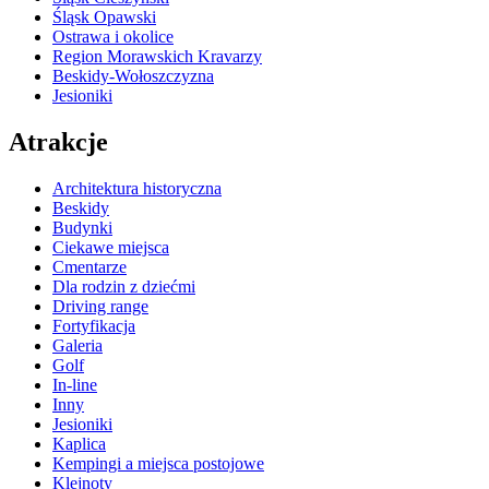
Śląsk Opawski
Ostrawa i okolice
Region Morawskich Kravarzy
Beskidy-Wołoszczyzna
Jesioniki
Atrakcje
Architektura historyczna
Beskidy
Budynki
Ciekawe miejsca
Cmentarze
Dla rodzin z dziećmi
Driving range
Fortyfikacja
Galeria
Golf
In-line
Inny
Jesioniki
Kaplica
Kempingi a miejsca postojowe
Klejnoty