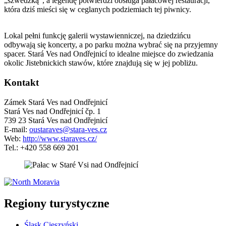
„szwedzką”, a legendę potwierdzi obsługa pałacowej restauracji,
która dziś mieści się w ceglanych podziemiach tej piwnicy.
Lokal pełni funkcję galerii wystawienniczej, na dziedzińcu
odbywają się koncerty, a po parku można wybrać się na przyjemny
spacer. Stará Ves nad Ondřejnicí to idealne miejsce do zwiedzania
okolic Jistebnickich stawów, które znajdują się w jej pobliżu.
Kontakt
Zámek Stará Ves nad Ondřejnicí
Stará Ves nad Ondřejnicí čp. 1
739 23 Stará Ves nad Ondřejnicí
E-mail:
oustaraves@stara-ves.cz
Web:
http://www.staraves.cz/
Tel.: +420 558 669 201
5 km
Leaflet
| ©
OpenStreetMap
contributors
+
Regiony turystyczne
−
Śląsk Cieszyński