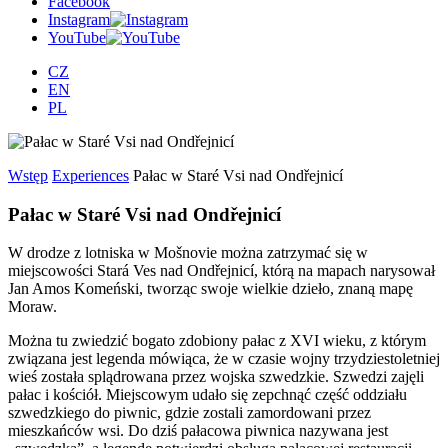
Facebook
Instagram
YouTube
CZ
EN
PL
Wstęp
Experiences
Pałac w Staré Vsi nad Ondřejnicí
Pałac w Staré Vsi nad Ondřejnicí
W drodze z lotniska w Mošnovie można zatrzymać się w
miejscowości Stará Ves nad Ondřejnicí, którą na mapach narysował
Jan Amos Komeński, tworząc swoje wielkie dzieło, znaną mapę
Moraw.
Można tu zwiedzić bogato zdobiony pałac z XVI wieku, z którym
związana jest legenda mówiąca, że w czasie wojny trzydziestoletniej
wieś została splądrowana przez wojska szwedzkie. Szwedzi zajęli
pałac i kościół. Miejscowym udało się zepchnąć część oddziału
szwedzkiego do piwnic, gdzie zostali zamordowani przez
mieszkańców wsi. Do dziś pałacowa piwnica nazywana jest