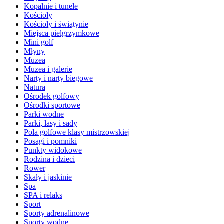
Kopalnie i tunele
Kościoły
Kościoły i świątynie
Miejsca pielgrzymkowe
Mini golf
Młyny
Muzea
Muzea i galerie
Narty i narty biegowe
Natura
Ośrodek golfowy
Ośrodki sportowe
Parki wodne
Parki, lasy i sady
Pola golfowe klasy mistrzowskiej
Posągi i pomniki
Punkty widokowe
Rodzina i dzieci
Rower
Skały i jaskinie
Spa
SPA i relaks
Sport
Sporty adrenalinowe
Sporty wodne