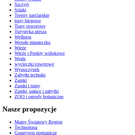
Szczyty
Szlaki
Tereny narciarskie
trasy biegowe
Trasy rowerowe
Turystyka piesza
Wellness
Wesołe miasteczka
Wieże
Wieże i Punkty widokowe
Woda
wycieczki rowerowe
Wypoczynek
Zabytki techniki
Zamki
Zamki i ruiny
Zamki, pałace i zabytki
ZOO i ogrody botaniczne
Nasze propozycje
Mamy Światowy Region
Technotrasa
Gramywto pogranicze