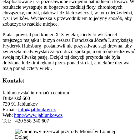
eksploatowane i są pozostawione swojemu naturalnemu losowi. W
rezultacie występuje tu bogactwo rzadkiej flory, chronionych
chrząszczy, motyli, ptaków i dzikich zwierząt, w tym niedźwiedzi,
rysi i wilków. Wycieczka z przewodnikiem to jedyny sposób, aby
zobaczyć to rzadkie miejsce.
Pralas powstał pod koniec XIX wieku, kiedy to właściciel
tutejszego majątku i kuzyn cesarza Franciszka Józefa I, arcyksiążę
Fryderyk Habsburg, postanowił nie pozyskiwać stąd drewna, aby
zwierzęta miały wystarczająco dużo spokoju, a on mógł realizować
swoją myśliwską pasję. Dzięki tej decyzji przyroda nie była
dotykana ludzkimi rękami przez ponad sto lat, a niektóre drzewa
mają ponad cztery wieki.
Kontakt
Jablunkovské informační centrum
Dukelská 600
739 91 Jablunkov
E-mail:
info@jablunkov.cz
Web:
http://www.jablunkov.cz
Tel.: +420 558 340 607