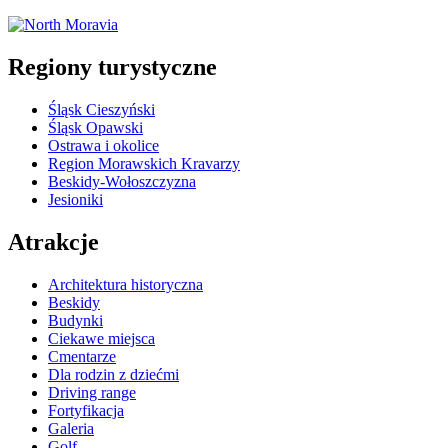
5 km
Leaflet
| ©
OpenStreetMap
contributors
+
Regiony turystyczne
−
Śląsk Cieszyński
Śląsk Opawski
Ostrawa i okolice
Region Morawskich Kravarzy
Beskidy-Wołoszczyzna
Jesioniki
Atrakcje
Architektura historyczna
Beskidy
Budynki
Ciekawe miejsca
Cmentarze
Dla rodzin z dziećmi
Driving range
Fortyfikacja
Galeria
Golf