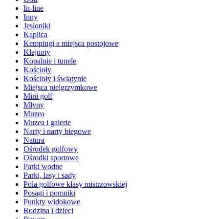
In-line
Inny
Jesioniki
Kaplica
Kempingi a miejsca postojowe
Klejnoty
Kopalnie i tunele
Kościoły
Kościoły i świątynie
Miejsca pielgrzymkowe
Mini golf
Młyny
Muzea
Muzea i galerie
Narty i narty biegowe
Natura
Ośrodek golfowy
Ośrodki sportowe
Parki wodne
Parki, lasy i sady
Pola golfowe klasy mistrzowskiej
Posągi i pomniki
Punkty widokowe
Rodzina i dzieci