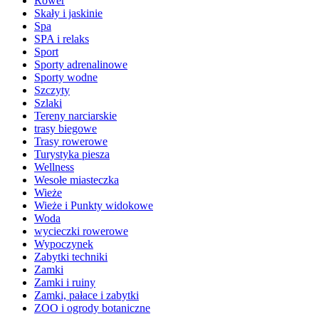
Rower
Skały i jaskinie
Spa
SPA i relaks
Sport
Sporty adrenalinowe
Sporty wodne
Szczyty
Szlaki
Tereny narciarskie
trasy biegowe
Trasy rowerowe
Turystyka piesza
Wellness
Wesołe miasteczka
Wieże
Wieże i Punkty widokowe
Woda
wycieczki rowerowe
Wypoczynek
Zabytki techniki
Zamki
Zamki i ruiny
Zamki, pałace i zabytki
ZOO i ogrody botaniczne