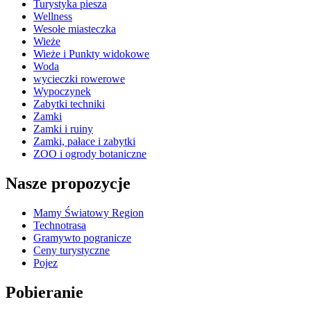
Turystyka piesza
Wellness
Wesołe miasteczka
Wieże
Wieże i Punkty widokowe
Woda
wycieczki rowerowe
Wypoczynek
Zabytki techniki
Zamki
Zamki i ruiny
Zamki, pałace i zabytki
ZOO i ogrody botaniczne
Nasze propozycje
Mamy Światowy Region
Technotrasa
Gramywto pogranicze
Ceny turystyczne
Pojez
Pobieranie