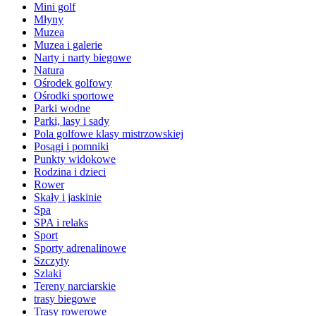
Mini golf
Młyny
Muzea
Muzea i galerie
Narty i narty biegowe
Natura
Ośrodek golfowy
Ośrodki sportowe
Parki wodne
Parki, lasy i sady
Pola golfowe klasy mistrzowskiej
Posągi i pomniki
Punkty widokowe
Rodzina i dzieci
Rower
Skały i jaskinie
Spa
SPA i relaks
Sport
Sporty adrenalinowe
Szczyty
Szlaki
Tereny narciarskie
trasy biegowe
Trasy rowerowe