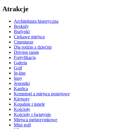
Atrakcje
Architektura historyczna
Beskidy
Budynki
Ciekawe miejsca
Cmentarze
Dla rodzin z dziećmi
Driving range
Fortyfikacja
Galeria
Golf
In-line
Inny
Jesioniki
Kaplica
Kempingi a miejsca postojowe
Klejnoty
Kopalnie i tunele
Kościoły
Kościoły i świątynie
Miejsca pielgrzymkowe
Mini golf