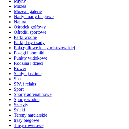
Młyny
Muzea
Muzea i galerie
Narty i narty biegowe
Natura
Ośrodek golfowy
Ośrodki sportowe
Parki wodne
Parki, lasy i sady
Pola golfowe klasy mistrzowskiej
Posągi i pomniki
Punkty widokowe
Rodzina i dzieci
Rower
Skały i jaskinie
Spa
SPA i relaks
Sport
Sporty adrenalinowe
Sporty wodne
Szczyty
Szlaki
Tereny narciarskie
trasy biegowe
Trasy rowerowe