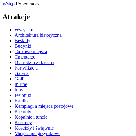
Wstęp
Experiences
Atrakcje
Wszystko
Architektura historyczna
Beskidy
Budynki
Ciekawe miejsca
Cmentarze
Dla rodzin z dziećmi
Fortyfikacja
Galeria
Golf
In-line
Inny
Jesioniki
Kaplica
Kempingi a miejsca postojowe
Klejnoty
Kopalnie i tunele
Kościoły
Kościoły i świątynie
Miejsca pielgrzymkowe