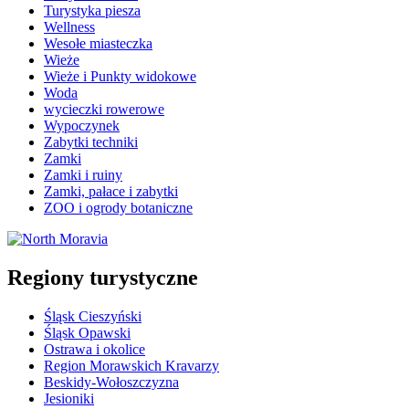
Turystyka piesza
Wellness
Wesołe miasteczka
Wieże
Wieże i Punkty widokowe
Woda
wycieczki rowerowe
Wypoczynek
Zabytki techniki
Zamki
Zamki i ruiny
Zamki, pałace i zabytki
ZOO i ogrody botaniczne
Regiony turystyczne
Śląsk Cieszyński
Śląsk Opawski
Ostrawa i okolice
Region Morawskich Kravarzy
Beskidy-Wołoszczyzna
Jesioniki