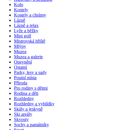
Kolo
Kostely
Kostely a chrámy
Lázně
Lázně a relax
Lyže a běžky
Mini golf
Mistrovská hřiště
Mlýny
Muzea
Muzea a galerie
Opevnění
Ostatní
Parky, lesy a sady
Poutní místa
Příroda
Pro rodiny s dětmi
Rodina a děti
Rozhledny
Rozhledny a vyhlídky
Skály a jeskyně
Ski areály
Skvosty
Sochy a památníky
Sport