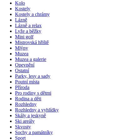
Kolo
Kostely
Kostely a chrámy
Lázně
Lázně a relax
Lyže a běžky
Mini golf
Mistrovská hřiště
Mlýny
Muzea
Muzea a galerie
Opevnění
Ostatní
Parky, lesy a sady
Poutní místa
Příroda
Pro rodiny s dětmi
Rodina a děti
Rozhledny
Rozhledny a vyhlídky
Skály a jeskyně
Ski areály
Skvosty
Sochy a památníky
Sport