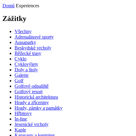
Domů
Experiences
Zážitky
Všechny
Adrenalinové sporty
Aquaparky
Beskydské vrcholy
Běžecké trasy
Cyklo
Cyklovýlety
Doly a štoly
Galerie
Golf
Golfové odpaliště
Golfový resort
Historická architektura
Hrady a zříceniny
Hrady, zámky a památky
Hřbitovy
In-line
Jesenické vrcholy
Kaple
Karavany a kemping