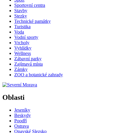
Sportovní centra
Stavby
Stezky
Technické památky
Turistika
Voda
Vodní sporty
Vrcholy
Vyhlídky
Wellness
Zábavní parky
Zajímavá místa
Zámky
ZOO a botanické zahrady
Oblasti
Jeseníky
Beskydy
Poodří
Ostrava
Opavské Slezsko