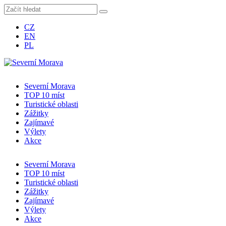
CZ
EN
PL
Severní Morava
TOP 10 míst
Turistické oblasti
Zážitky
Zajímavé
Výlety
Akce
Severní Morava
TOP 10 míst
Turistické oblasti
Zážitky
Zajímavé
Výlety
Akce