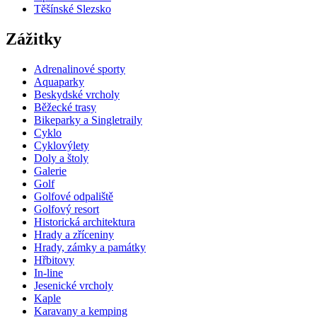
Těšínské Slezsko
Zážitky
Adrenalinové sporty
Aquaparky
Beskydské vrcholy
Běžecké trasy
Bikeparky a Singletraily
Cyklo
Cyklovýlety
Doly a štoly
Galerie
Golf
Golfové odpaliště
Golfový resort
Historická architektura
Hrady a zříceniny
Hrady, zámky a památky
Hřbitovy
In-line
Jesenické vrcholy
Kaple
Karavany a kemping