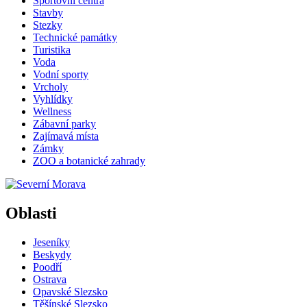
Sportovní centra
Stavby
Stezky
Technické památky
Turistika
Voda
Vodní sporty
Vrcholy
Vyhlídky
Wellness
Zábavní parky
Zajímavá místa
Zámky
ZOO a botanické zahrady
Oblasti
Jeseníky
Beskydy
Poodří
Ostrava
Opavské Slezsko
Těšínské Slezsko