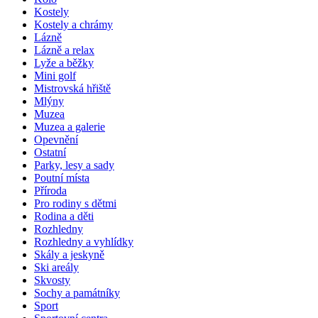
Kostely
Kostely a chrámy
Lázně
Lázně a relax
Lyže a běžky
Mini golf
Mistrovská hřiště
Mlýny
Muzea
Muzea a galerie
Opevnění
Ostatní
Parky, lesy a sady
Poutní místa
Příroda
Pro rodiny s dětmi
Rodina a děti
Rozhledny
Rozhledny a vyhlídky
Skály a jeskyně
Ski areály
Skvosty
Sochy a památníky
Sport