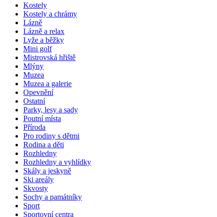
Kostely
Kostely a chrámy
Lázně
Lázně a relax
Lyže a běžky
Mini golf
Mistrovská hřiště
Mlýny
Muzea
Muzea a galerie
Opevnění
Ostatní
Parky, lesy a sady
Poutní místa
Příroda
Pro rodiny s dětmi
Rodina a děti
Rozhledny
Rozhledny a vyhlídky
Skály a jeskyně
Ski areály
Skvosty
Sochy a památníky
Sport
Sportovní centra