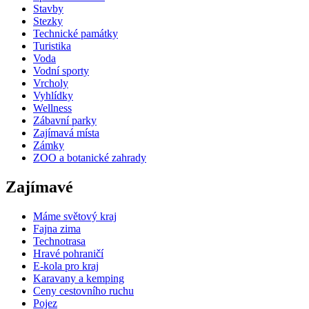
Stavby
Stezky
Technické památky
Turistika
Voda
Vodní sporty
Vrcholy
Vyhlídky
Wellness
Zábavní parky
Zajímavá místa
Zámky
ZOO a botanické zahrady
Zajímavé
Máme světový kraj
Fajna zima
Technotrasa
Hravé pohraničí
E-kola pro kraj
Karavany a kemping
Ceny cestovního ruchu
Pojez