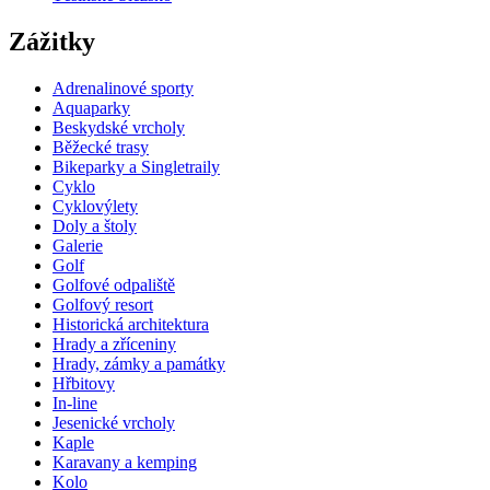
Zážitky
Adrenalinové sporty
Aquaparky
Beskydské vrcholy
Běžecké trasy
Bikeparky a Singletraily
Cyklo
Cyklovýlety
Doly a štoly
Galerie
Golf
Golfové odpaliště
Golfový resort
Historická architektura
Hrady a zříceniny
Hrady, zámky a památky
Hřbitovy
In-line
Jesenické vrcholy
Kaple
Karavany a kemping
Kolo