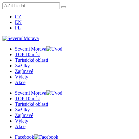
CZ
EN
PL
Severní Morava
TOP 10 míst
Turistické oblasti
Zážitky
Zajímavé
Výlety
Akce
Severní Morava
TOP 10 míst
Turistické oblasti
Zážitky
Zajímavé
Výlety
Akce
Facebook