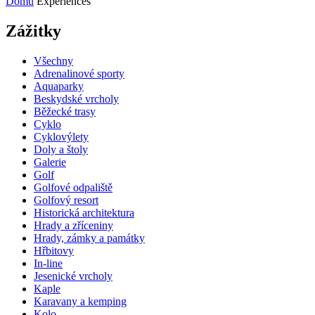
Domů
Experiences
Zážitky
Všechny
Adrenalinové sporty
Aquaparky
Beskydské vrcholy
Běžecké trasy
Cyklo
Cyklovýlety
Doly a štoly
Galerie
Golf
Golfové odpaliště
Golfový resort
Historická architektura
Hrady a zříceniny
Hrady, zámky a památky
Hřbitovy
In-line
Jesenické vrcholy
Kaple
Karavany a kemping
Kolo