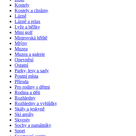
Kostely
Kostely a chrámy
Lázně
Lázně a relax
Lyže a běžky
Mini golf
Mistrovská hřiště
Mlýny
Muzea
Muzea a galerie
Opevnění
Ostatní
Parky, lesy a sady
Poutní místa
Příroda
Pro rodiny s dětmi
Rodina a děti
Rozhledny
Rozhledny a vyhlídky
Skály a jeskyně
Ski areály
Skvosty
Sochy a památníky
Sport