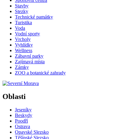
Sportovní centra
Stavby
Stezky
Technické památky
Turistika
Voda
Vodní sporty
Vrcholy
Vyhlídky
Wellness
Zábavní parky
Zajímavá místa
Zámky
ZOO a botanické zahrady
Oblasti
Jeseníky
Beskydy
Poodří
Ostrava
Opavské Slezsko
Těšínské Slezsko