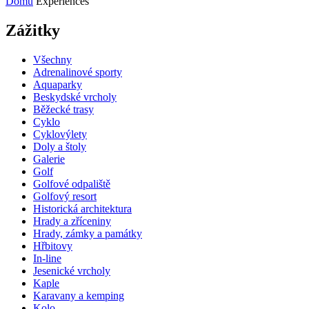
Domů
Experiences
Zážitky
Všechny
Adrenalinové sporty
Aquaparky
Beskydské vrcholy
Běžecké trasy
Cyklo
Cyklovýlety
Doly a štoly
Galerie
Golf
Golfové odpaliště
Golfový resort
Historická architektura
Hrady a zříceniny
Hrady, zámky a památky
Hřbitovy
In-line
Jesenické vrcholy
Kaple
Karavany a kemping
Kolo