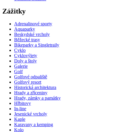
Zážitky
Adrenalinové sporty
Aquaparky
Beskydské vrcholy
Běžecké trasy
Bikeparky a Singletraily
Cyklo
Cyklovýlety
Doly a štoly
Galerie
Golf
Golfové odpaliště
Golfový resort
Historická architektura
Hrady a zříceniny
Hrady, zámky a památky
Hřbitovy
In-line
Jesenické vrcholy
Kaple
Karavany a kemping
Kolo