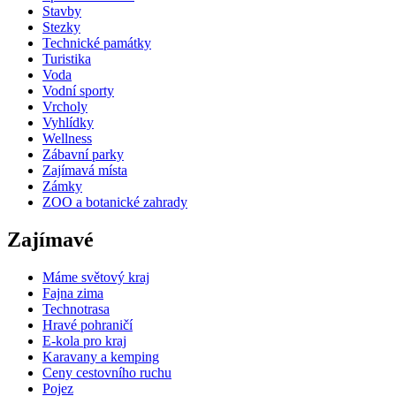
Stavby
Stezky
Technické památky
Turistika
Voda
Vodní sporty
Vrcholy
Vyhlídky
Wellness
Zábavní parky
Zajímavá místa
Zámky
ZOO a botanické zahrady
Zajímavé
Máme světový kraj
Fajna zima
Technotrasa
Hravé pohraničí
E-kola pro kraj
Karavany a kemping
Ceny cestovního ruchu
Pojez