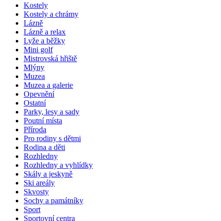
Kostely
Kostely a chrámy
Lázně
Lázně a relax
Lyže a běžky
Mini golf
Mistrovská hřiště
Mlýny
Muzea
Muzea a galerie
Opevnění
Ostatní
Parky, lesy a sady
Poutní místa
Příroda
Pro rodiny s dětmi
Rodina a děti
Rozhledny
Rozhledny a vyhlídky
Skály a jeskyně
Ski areály
Skvosty
Sochy a památníky
Sport
Sportovní centra