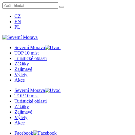
CZ
EN
PL
Severní Morava
TOP 10 míst
Turistické oblasti
Zážitky
Zajímavé
Výlety
Akce
Severní Morava
TOP 10 míst
Turistické oblasti
Zážitky
Zajímavé
Výlety
Akce
Facebook