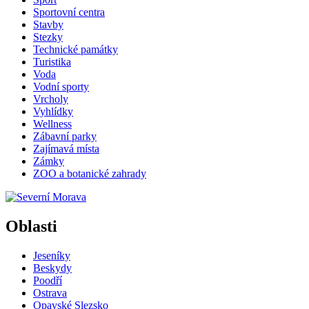
Sportovní centra
Stavby
Stezky
Technické památky
Turistika
Voda
Vodní sporty
Vrcholy
Vyhlídky
Wellness
Zábavní parky
Zajímavá místa
Zámky
ZOO a botanické zahrady
Oblasti
Jeseníky
Beskydy
Poodří
Ostrava
Opavské Slezsko