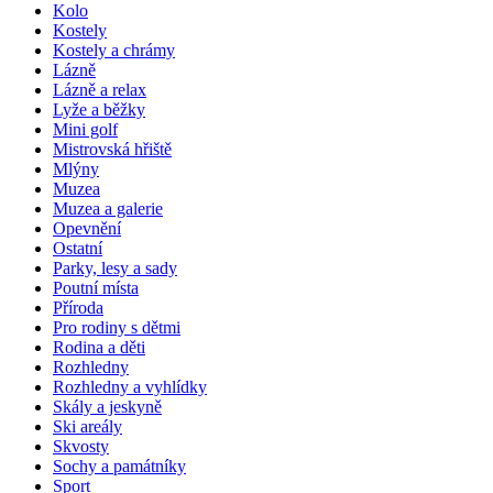
Kolo
Kostely
Kostely a chrámy
Lázně
Lázně a relax
Lyže a běžky
Mini golf
Mistrovská hřiště
Mlýny
Muzea
Muzea a galerie
Opevnění
Ostatní
Parky, lesy a sady
Poutní místa
Příroda
Pro rodiny s dětmi
Rodina a děti
Rozhledny
Rozhledny a vyhlídky
Skály a jeskyně
Ski areály
Skvosty
Sochy a památníky
Sport