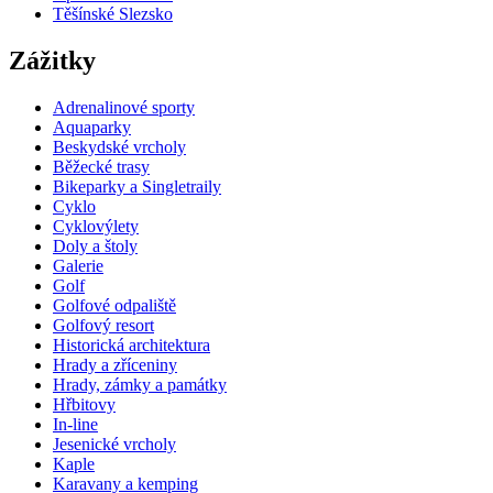
Těšínské Slezsko
Zážitky
Adrenalinové sporty
Aquaparky
Beskydské vrcholy
Běžecké trasy
Bikeparky a Singletraily
Cyklo
Cyklovýlety
Doly a štoly
Galerie
Golf
Golfové odpaliště
Golfový resort
Historická architektura
Hrady a zříceniny
Hrady, zámky a památky
Hřbitovy
In-line
Jesenické vrcholy
Kaple
Karavany a kemping