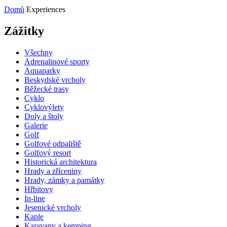
Domů
Experiences
Zážitky
Všechny
Adrenalinové sporty
Aquaparky
Beskydské vrcholy
Běžecké trasy
Cyklo
Cyklovýlety
Doly a štoly
Galerie
Golf
Golfové odpaliště
Golfový resort
Historická architektura
Hrady a zříceniny
Hrady, zámky a památky
Hřbitovy
In-line
Jesenické vrcholy
Kaple
Karavany a kemping