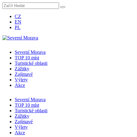
CZ
EN
PL
Severní Morava
TOP 10 míst
Turistické oblasti
Zážitky
Zajímavé
Výlety
Akce
Severní Morava
TOP 10 míst
Turistické oblasti
Zážitky
Zajímavé
Výlety
Akce