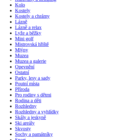
Kolo
Kostely
Kostely a chrámy
Lázně
Lázně a relax
Lyže a běžky
Mini golf
Mistrovská hřiště
Mlýny
Muzea
Muzea a galerie
Opevnění
Ostatní
Parky, lesy a sady
Poutní místa
Příroda
Pro rodiny s dětmi
Rodina a děti
Rozhledny
Rozhledny a vyhlídky
Skály a jeskyně
Ski areály
Skvosty
Sochy a památníky
Sport