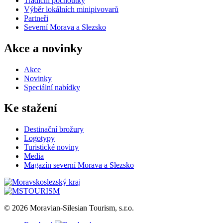
Tradiční pochoutky
Výběr lokálních minipivovarů
Partneři
Severní Morava a Slezsko
Akce a novinky
Akce
Novinky
Speciální nabídky
Ke stažení
Destinační brožury
Logotypy
Turistické noviny
Media
Magazín severní Morava a Slezsko
© 2026 Moravian-Silesian Tourism, s.r.o.