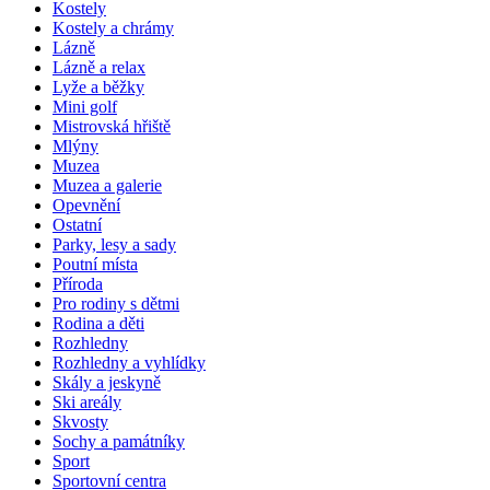
Kostely
Kostely a chrámy
Lázně
Lázně a relax
Lyže a běžky
Mini golf
Mistrovská hřiště
Mlýny
Muzea
Muzea a galerie
Opevnění
Ostatní
Parky, lesy a sady
Poutní místa
Příroda
Pro rodiny s dětmi
Rodina a děti
Rozhledny
Rozhledny a vyhlídky
Skály a jeskyně
Ski areály
Skvosty
Sochy a památníky
Sport
Sportovní centra