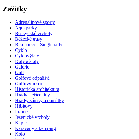
Zážitky
Adrenalinové sporty
Aquaparky
Beskydské vrcholy
Běžecké trasy
Bikeparky a Singletraily
Cyklo
Cyklovýlety
Doly a štoly
Galerie
Golf
Golfové odpaliště
Golfový resort
Historická architektura
Hrady a zříceniny
Hrady, zámky a památky
Hřbitovy
In-line
Jesenické vrcholy
Kaple
Karavany a kemping
Kolo