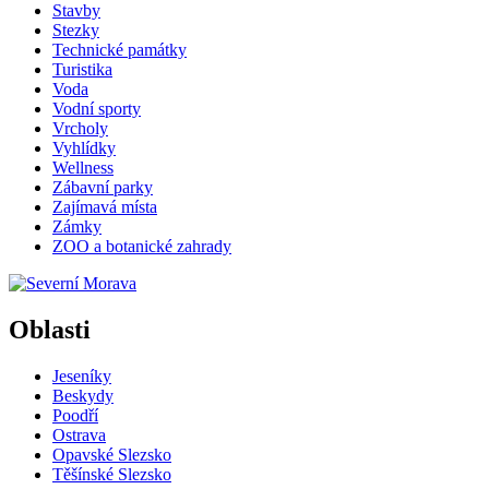
Stavby
Stezky
Technické památky
Turistika
Voda
Vodní sporty
Vrcholy
Vyhlídky
Wellness
Zábavní parky
Zajímavá místa
Zámky
ZOO a botanické zahrady
Oblasti
Jeseníky
Beskydy
Poodří
Ostrava
Opavské Slezsko
Těšínské Slezsko