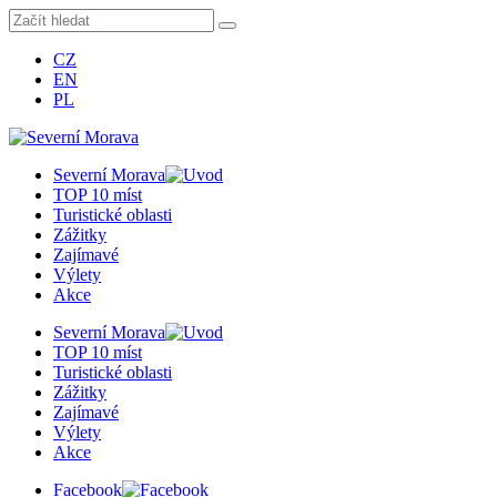
CZ
EN
PL
Severní Morava
TOP 10 míst
Turistické oblasti
Zážitky
Zajímavé
Výlety
Akce
Severní Morava
TOP 10 míst
Turistické oblasti
Zážitky
Zajímavé
Výlety
Akce
Facebook