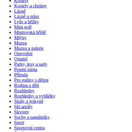
Kostely
Kostely a chrámy
Lázně
Lázně a relax
Lyže a běžky
Mini golf
Mistrovská hřiště
Mlýny
Muzea
Muzea a galerie
Opevnění
Ostatní
Parky, lesy a sady
Poutní místa
Příroda
Pro rodiny s dětmi
Rodina a děti
Rozhledny
Rozhledny a vyhlídky
Skály a jeskyně
Ski areály
Skvosty
Sochy a památníky
Sport
Sportovní centra