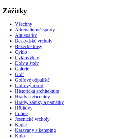
Zážitky
Všechny
Adrenalinové sporty
Aquaparky
Beskydské vrcholy
Běžecké trasy
Cyklo
Cyklovýlety
Doly a štoly
Galerie
Golf
Golfové odpaliště
Golfový resort
Historická architektura
Hrady a zříceniny
Hrady, zámky a památky
Hřbitovy
In-line
Jesenické vrcholy
Kaple
Karavany a kemping
Kolo