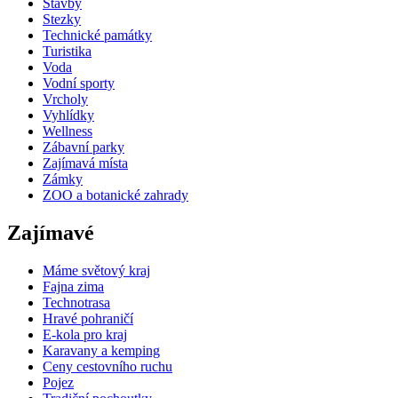
Stavby
Stezky
Technické památky
Turistika
Voda
Vodní sporty
Vrcholy
Vyhlídky
Wellness
Zábavní parky
Zajímavá místa
Zámky
ZOO a botanické zahrady
Zajímavé
Máme světový kraj
Fajna zima
Technotrasa
Hravé pohraničí
E-kola pro kraj
Karavany a kemping
Ceny cestovního ruchu
Pojez