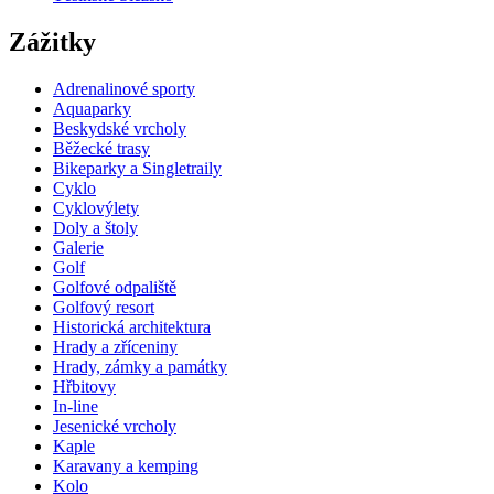
Zážitky
Adrenalinové sporty
Aquaparky
Beskydské vrcholy
Běžecké trasy
Bikeparky a Singletraily
Cyklo
Cyklovýlety
Doly a štoly
Galerie
Golf
Golfové odpaliště
Golfový resort
Historická architektura
Hrady a zříceniny
Hrady, zámky a památky
Hřbitovy
In-line
Jesenické vrcholy
Kaple
Karavany a kemping
Kolo