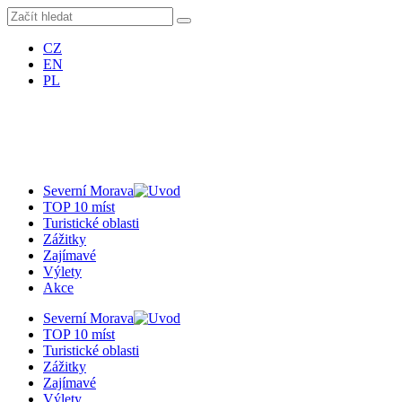
CZ
EN
PL
Severní Morava
TOP 10 míst
Turistické oblasti
Zážitky
Zajímavé
Výlety
Akce
Severní Morava
TOP 10 míst
Turistické oblasti
Zážitky
Zajímavé
Výlety