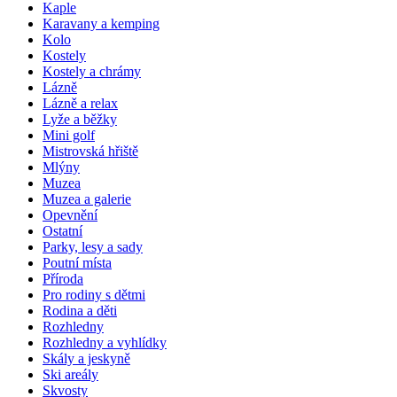
Kaple
Karavany a kemping
Kolo
Kostely
Kostely a chrámy
Lázně
Lázně a relax
Lyže a běžky
Mini golf
Mistrovská hřiště
Mlýny
Muzea
Muzea a galerie
Opevnění
Ostatní
Parky, lesy a sady
Poutní místa
Příroda
Pro rodiny s dětmi
Rodina a děti
Rozhledny
Rozhledny a vyhlídky
Skály a jeskyně
Ski areály
Skvosty