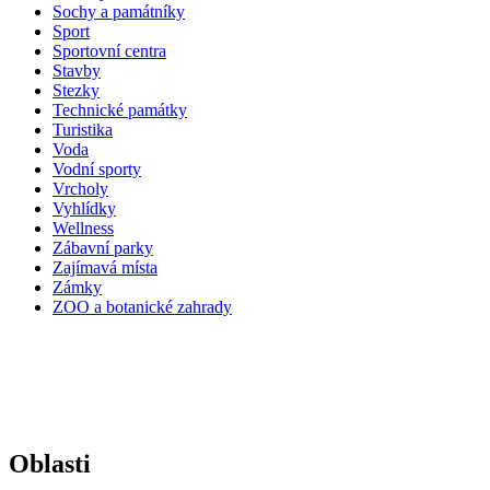
Sochy a památníky
Sport
Sportovní centra
Stavby
Stezky
Technické památky
Turistika
Voda
Vodní sporty
Vrcholy
Vyhlídky
Wellness
Zábavní parky
Zajímavá místa
Zámky
ZOO a botanické zahrady
Oblasti