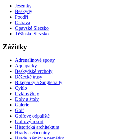
Jeseníky
Beskydy
Poodří
Ostrava
Opavské Slezsko
Těšínské Slezsko
Zážitky
Adrenalinové sporty
Aquaparky
Beskydské vrcholy
Běžecké trasy
Bikeparky a Singletraily
Cyklo
Cyklovýlety
Doly a štoly
Galerie
Golf
Golfové odpaliště
Golfový resort
Historická architektura
Hrady a zříceniny
Hrady, zámky a památky