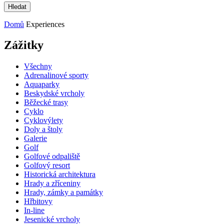
Domů
Experiences
Zážitky
Všechny
Adrenalinové sporty
Aquaparky
Beskydské vrcholy
Běžecké trasy
Cyklo
Cyklovýlety
Doly a štoly
Galerie
Golf
Golfové odpaliště
Golfový resort
Historická architektura
Hrady a zříceniny
Hrady, zámky a památky
Hřbitovy
In-line
Jesenické vrcholy