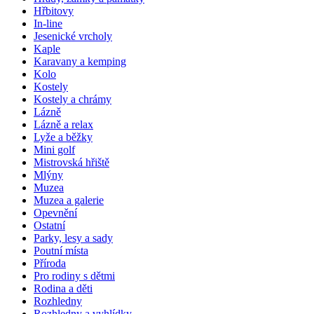
Hřbitovy
In-line
Jesenické vrcholy
Kaple
Karavany a kemping
Kolo
Kostely
Kostely a chrámy
Lázně
Lázně a relax
Lyže a běžky
Mini golf
Mistrovská hřiště
Mlýny
Muzea
Muzea a galerie
Opevnění
Ostatní
Parky, lesy a sady
Poutní místa
Příroda
Pro rodiny s dětmi
Rodina a děti
Rozhledny
Rozhledny a vyhlídky