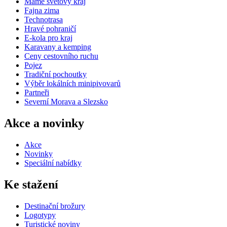
Máme světový kraj
Fajna zima
Technotrasa
Hravé pohraničí
E-kola pro kraj
Karavany a kemping
Ceny cestovního ruchu
Pojez
Tradiční pochoutky
Výběr lokálních minipivovarů
Partneři
Severní Morava a Slezsko
Akce a novinky
Akce
Novinky
Speciální nabídky
Ke stažení
Destinační brožury
Logotypy
Turistické noviny