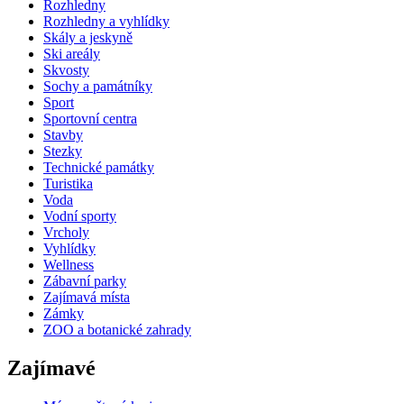
Rozhledny
Rozhledny a vyhlídky
Skály a jeskyně
Ski areály
Skvosty
Sochy a památníky
Sport
Sportovní centra
Stavby
Stezky
Technické památky
Turistika
Voda
Vodní sporty
Vrcholy
Vyhlídky
Wellness
Zábavní parky
Zajímavá místa
Zámky
ZOO a botanické zahrady
Zajímavé