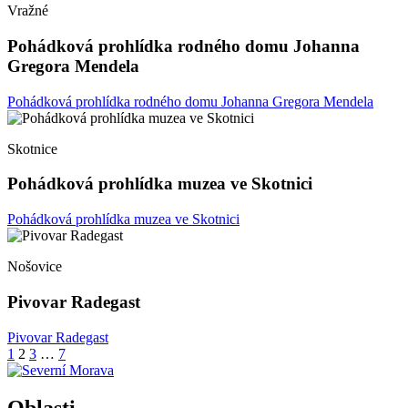
Vražné
Pohádková prohlídka rodného domu Johanna
Gregora Mendela
Pohádková prohlídka rodného domu Johanna Gregora Mendela
Skotnice
Pohádková prohlídka muzea ve Skotnici
Pohádková prohlídka muzea ve Skotnici
Nošovice
Pivovar Radegast
Pivovar Radegast
Stránkování
1
2
3
…
7
příspěvků