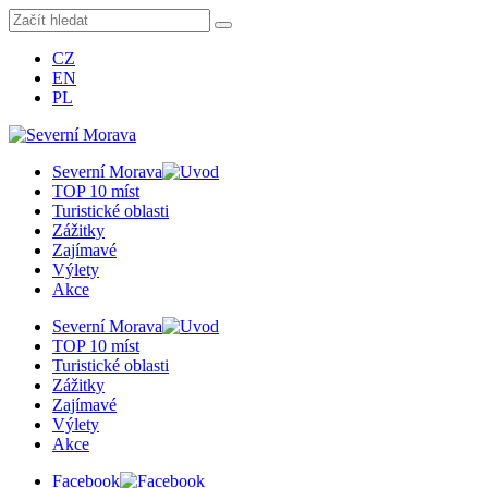
CZ
EN
PL
Severní Morava
TOP 10 míst
Turistické oblasti
Zážitky
Zajímavé
Výlety
Akce
Severní Morava
TOP 10 míst
Turistické oblasti
Zážitky
Zajímavé
Výlety
Akce
Facebook