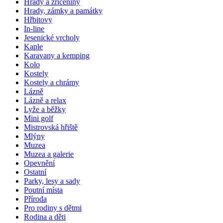
Hrady a zříceniny
Hrady, zámky a památky
Hřbitovy
In-line
Jesenické vrcholy
Kaple
Karavany a kemping
Kolo
Kostely
Kostely a chrámy
Lázně
Lázně a relax
Lyže a běžky
Mini golf
Mistrovská hřiště
Mlýny
Muzea
Muzea a galerie
Opevnění
Ostatní
Parky, lesy a sady
Poutní místa
Příroda
Pro rodiny s dětmi
Rodina a děti