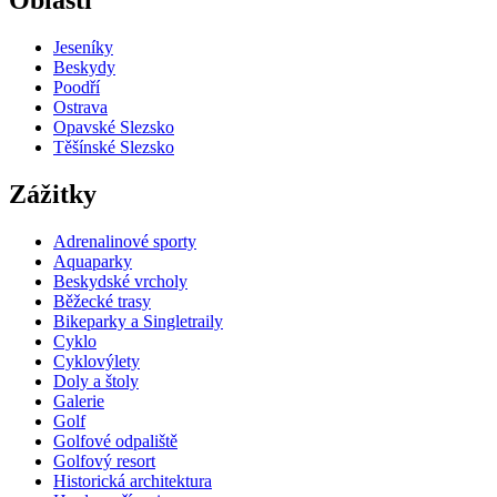
Oblasti
Jeseníky
Beskydy
Poodří
Ostrava
Opavské Slezsko
Těšínské Slezsko
Zážitky
Adrenalinové sporty
Aquaparky
Beskydské vrcholy
Běžecké trasy
Bikeparky a Singletraily
Cyklo
Cyklovýlety
Doly a štoly
Galerie
Golf
Golfové odpaliště
Golfový resort
Historická architektura