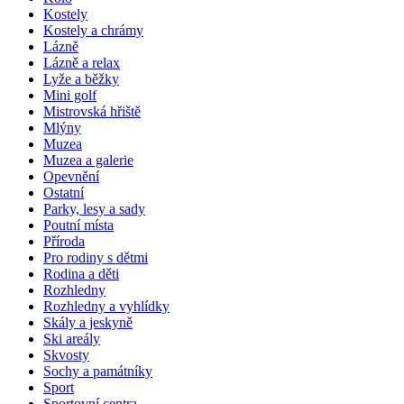
Kostely
Kostely a chrámy
Lázně
Lázně a relax
Lyže a běžky
Mini golf
Mistrovská hřiště
Mlýny
Muzea
Muzea a galerie
Opevnění
Ostatní
Parky, lesy a sady
Poutní místa
Příroda
Pro rodiny s dětmi
Rodina a děti
Rozhledny
Rozhledny a vyhlídky
Skály a jeskyně
Ski areály
Skvosty
Sochy a památníky
Sport
Sportovní centra