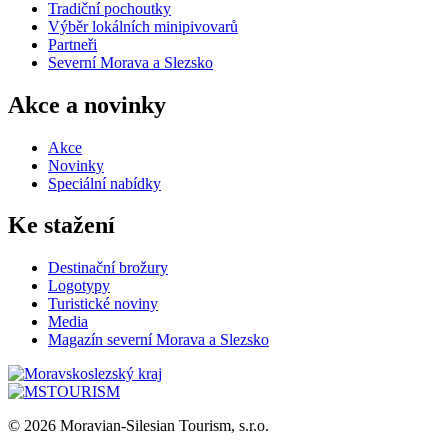
Tradiční pochoutky
Výběr lokálních minipivovarů
Partneři
Severní Morava a Slezsko
Akce a novinky
Akce
Novinky
Speciální nabídky
Ke stažení
Destinační brožury
Logotypy
Turistické noviny
Media
Magazín severní Morava a Slezsko
© 2026 Moravian-Silesian Tourism, s.r.o.