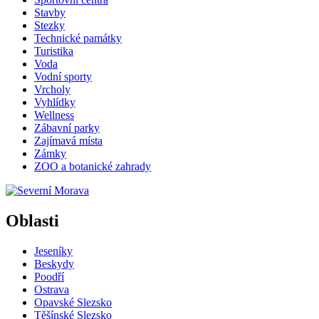
Stavby
Stezky
Technické památky
Turistika
Voda
Vodní sporty
Vrcholy
Vyhlídky
Wellness
Zábavní parky
Zajímavá místa
Zámky
ZOO a botanické zahrady
Oblasti
Jeseníky
Beskydy
Poodří
Ostrava
Opavské Slezsko
Těšínské Slezsko