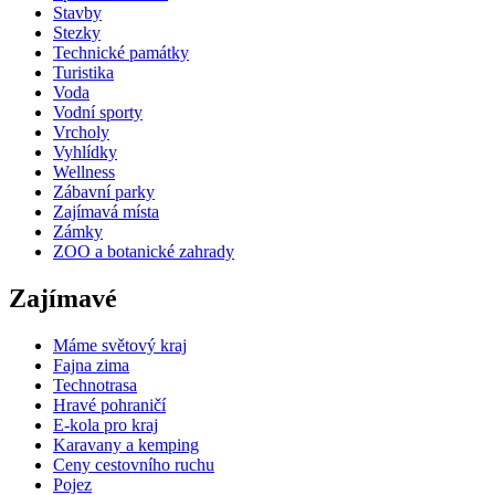
Stavby
Stezky
Technické památky
Turistika
Voda
Vodní sporty
Vrcholy
Vyhlídky
Wellness
Zábavní parky
Zajímavá místa
Zámky
ZOO a botanické zahrady
Zajímavé
Máme světový kraj
Fajna zima
Technotrasa
Hravé pohraničí
E-kola pro kraj
Karavany a kemping
Ceny cestovního ruchu
Pojez