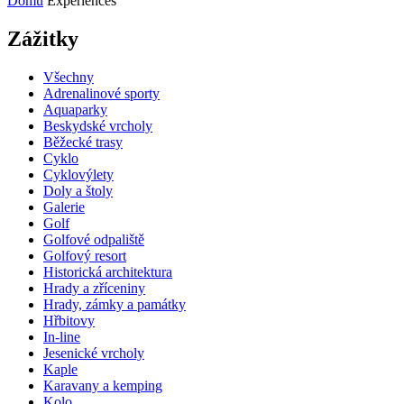
Domů
Experiences
Zážitky
Všechny
Adrenalinové sporty
Aquaparky
Beskydské vrcholy
Běžecké trasy
Cyklo
Cyklovýlety
Doly a štoly
Galerie
Golf
Golfové odpaliště
Golfový resort
Historická architektura
Hrady a zříceniny
Hrady, zámky a památky
Hřbitovy
In-line
Jesenické vrcholy
Kaple
Karavany a kemping
Kolo