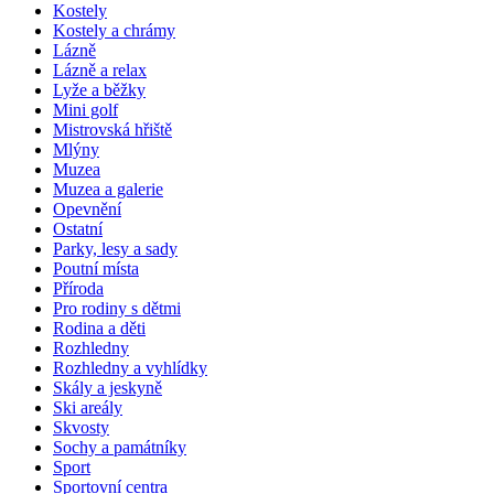
Kostely
Kostely a chrámy
Lázně
Lázně a relax
Lyže a běžky
Mini golf
Mistrovská hřiště
Mlýny
Muzea
Muzea a galerie
Opevnění
Ostatní
Parky, lesy a sady
Poutní místa
Příroda
Pro rodiny s dětmi
Rodina a děti
Rozhledny
Rozhledny a vyhlídky
Skály a jeskyně
Ski areály
Skvosty
Sochy a památníky
Sport
Sportovní centra