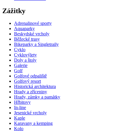
Zážitky
Adrenalinové sporty
Aquaparky
Beskydské vrcholy
Běžecké trasy
Bikeparky a Singletraily
Cyklo
Cyklovýlety
Doly a štoly
Galerie
Golf
Golfové odpaliště
Golfový resort
Historická architektura
Hrady a zříceniny
Hrady, zámky a památky
Hřbitovy
In-line
Jesenické vrcholy
Kaple
Karavany a kemping
Kolo