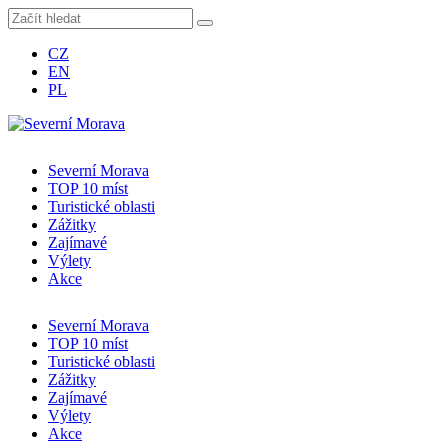
CZ
EN
PL
Severní Morava
TOP 10 míst
Turistické oblasti
Zážitky
Zajímavé
Výlety
Akce
Severní Morava
TOP 10 míst
Turistické oblasti
Zážitky
Zajímavé
Výlety
Akce