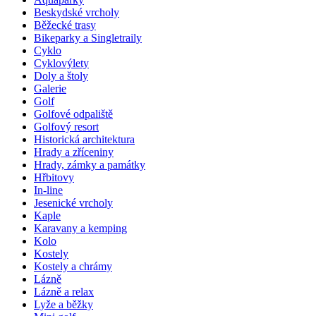
Beskydské vrcholy
Běžecké trasy
Bikeparky a Singletraily
Cyklo
Cyklovýlety
Doly a štoly
Galerie
Golf
Golfové odpaliště
Golfový resort
Historická architektura
Hrady a zříceniny
Hrady, zámky a památky
Hřbitovy
In-line
Jesenické vrcholy
Kaple
Karavany a kemping
Kolo
Kostely
Kostely a chrámy
Lázně
Lázně a relax
Lyže a běžky