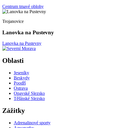
Centrum tmavé oblohy
Trojanovice
Lanovka na Pustevny
Lanovka na Pustevny
Oblasti
Jeseníky
Beskydy
Poodří
Ostrava
Opavské Slezsko
Těšínské Slezsko
Zážitky
Adrenalinové sporty
Aquaparky