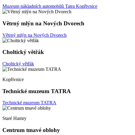
Muzeum nákladních automobilů Tatra Kopřivnice
Větrný mlýn na Nových Dvorech
Větrný mlýn na Nových Dvorech
Choltický větřák
Choltický větřák
Kopřivnice
Technické muzeum TATRA
Technické muzeum TATRA
Staré Hamry
Centrum tmavé oblohy