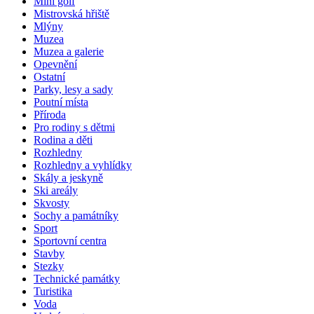
Mini golf
Mistrovská hřiště
Mlýny
Muzea
Muzea a galerie
Opevnění
Ostatní
Parky, lesy a sady
Poutní místa
Příroda
Pro rodiny s dětmi
Rodina a děti
Rozhledny
Rozhledny a vyhlídky
Skály a jeskyně
Ski areály
Skvosty
Sochy a památníky
Sport
Sportovní centra
Stavby
Stezky
Technické památky
Turistika
Voda