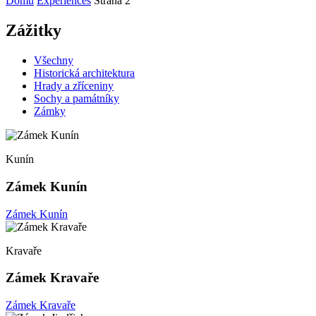
Domů
Experiences
Strana 2
Zážitky
Všechny
Historická architektura
Hrady a zříceniny
Sochy a památníky
Zámky
Kunín
Zámek Kunín
Zámek Kunín
Kravaře
Zámek Kravaře
Zámek Kravaře