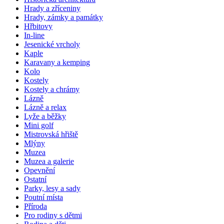
Hrady a zříceniny
Hrady, zámky a památky
Hřbitovy
In-line
Jesenické vrcholy
Kaple
Karavany a kemping
Kolo
Kostely
Kostely a chrámy
Lázně
Lázně a relax
Lyže a běžky
Mini golf
Mistrovská hřiště
Mlýny
Muzea
Muzea a galerie
Opevnění
Ostatní
Parky, lesy a sady
Poutní místa
Příroda
Pro rodiny s dětmi