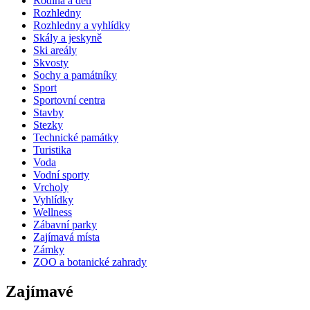
Rodina a děti
Rozhledny
Rozhledny a vyhlídky
Skály a jeskyně
Ski areály
Skvosty
Sochy a památníky
Sport
Sportovní centra
Stavby
Stezky
Technické památky
Turistika
Voda
Vodní sporty
Vrcholy
Vyhlídky
Wellness
Zábavní parky
Zajímavá místa
Zámky
ZOO a botanické zahrady
Zajímavé