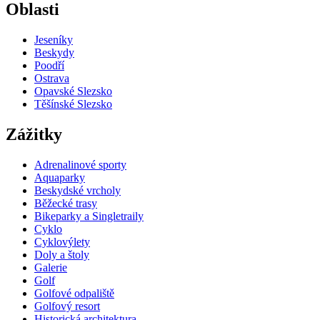
Oblasti
Jeseníky
Beskydy
Poodří
Ostrava
Opavské Slezsko
Těšínské Slezsko
Zážitky
Adrenalinové sporty
Aquaparky
Beskydské vrcholy
Běžecké trasy
Bikeparky a Singletraily
Cyklo
Cyklovýlety
Doly a štoly
Galerie
Golf
Golfové odpaliště
Golfový resort
Historická architektura