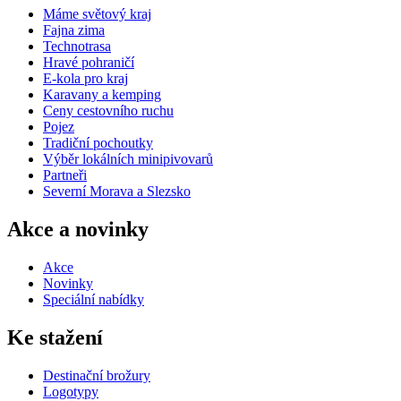
Máme světový kraj
Fajna zima
Technotrasa
Hravé pohraničí
E-kola pro kraj
Karavany a kemping
Ceny cestovního ruchu
Pojez
Tradiční pochoutky
Výběr lokálních minipivovarů
Partneři
Severní Morava a Slezsko
Akce a novinky
Akce
Novinky
Speciální nabídky
Ke stažení
Destinační brožury
Logotypy