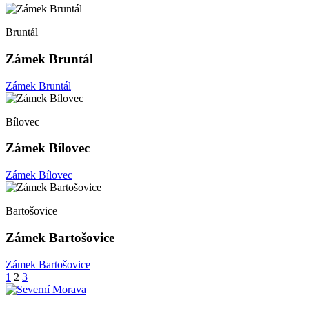
Bruntál
Zámek Bruntál
Zámek Bruntál
Bílovec
Zámek Bílovec
Zámek Bílovec
Bartošovice
Zámek Bartošovice
Zámek Bartošovice
Stránkování
1
2
3
příspěvků