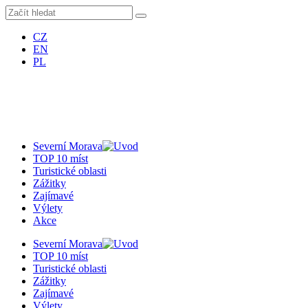
CZ
EN
PL
Severní Morava
TOP 10 míst
Turistické oblasti
Zážitky
Zajímavé
Výlety
Akce
Severní Morava
TOP 10 míst
Turistické oblasti
Zážitky
Zajímavé
Výlety