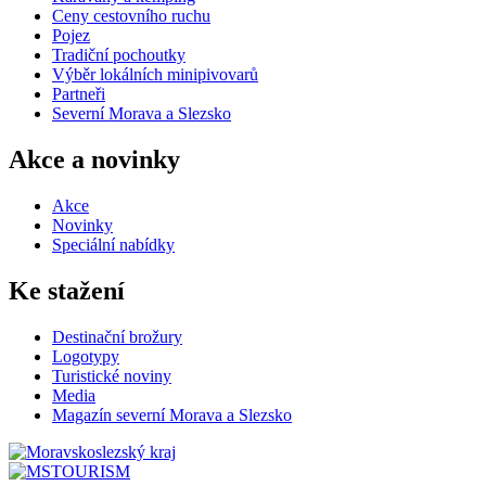
Ceny cestovního ruchu
Pojez
Tradiční pochoutky
Výběr lokálních minipivovarů
Partneři
Severní Morava a Slezsko
Akce a novinky
Akce
Novinky
Speciální nabídky
Ke stažení
Destinační brožury
Logotypy
Turistické noviny
Media
Magazín severní Morava a Slezsko