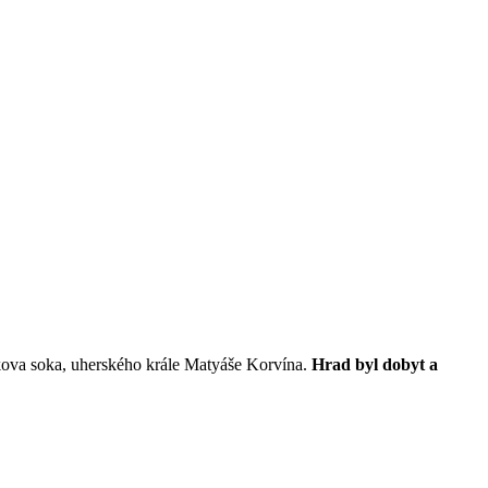
říkova soka, uherského krále Matyáše Korvína.
Hrad byl dobyt a