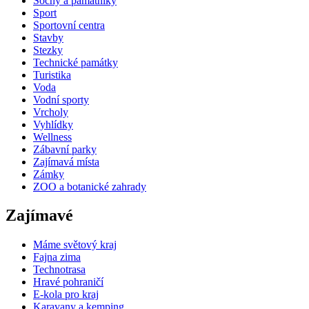
Sochy a památníky
Sport
Sportovní centra
Stavby
Stezky
Technické památky
Turistika
Voda
Vodní sporty
Vrcholy
Vyhlídky
Wellness
Zábavní parky
Zajímavá místa
Zámky
ZOO a botanické zahrady
Zajímavé
Máme světový kraj
Fajna zima
Technotrasa
Hravé pohraničí
E-kola pro kraj
Karavany a kemping