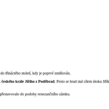
do třináctého století, kdy je poprvé zmiňován.
k
českého krále Jiřího z Poděbrad
. Proto se hrad stal cílem útoku Ji
a přestavovalo do podoby renezančního zámku.