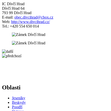
IC Dívčí Hrad
Dívčí Hrad 64
793 99 Dívčí Hrad
E-mail:
obec.divcihrad@cbox.cz
Web:
http://www.divcihrad.cz/
Tel.: +420 554 650 014
5 km
+
−
Oblasti
Jeseníky
Beskydy
Poodří