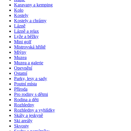
Karavany a kemping
Kolo
Kostely
Kostely a chrámy
Lázně
Lázně a relax
Lyže a běžky
Mini golf
Mistrovská hřiště
Mlýny
Muzea
Muzea a galerie
Opevnění
Ostatní
Parky, lesy a sady
Poutní místa
Příroda
Pro rodiny s dětmi
Rodina a děti
Rozhledny
Rozhledny a vyhlídky
Skály a jeskyně
Ski areály
Skvosty