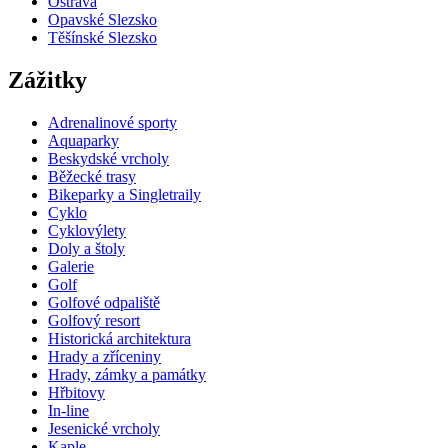
Ostrava
Opavské Slezsko
Těšínské Slezsko
Zážitky
Adrenalinové sporty
Aquaparky
Beskydské vrcholy
Běžecké trasy
Bikeparky a Singletraily
Cyklo
Cyklovýlety
Doly a štoly
Galerie
Golf
Golfové odpaliště
Golfový resort
Historická architektura
Hrady a zříceniny
Hrady, zámky a památky
Hřbitovy
In-line
Jesenické vrcholy
Kaple