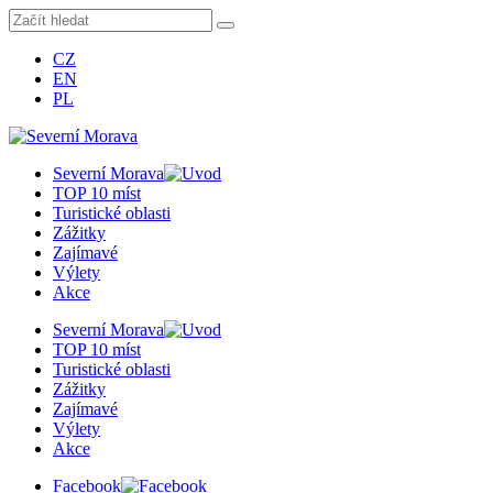
CZ
EN
PL
Severní Morava
TOP 10 míst
Turistické oblasti
Zážitky
Zajímavé
Výlety
Akce
Severní Morava
TOP 10 míst
Turistické oblasti
Zážitky
Zajímavé
Výlety
Akce
Facebook