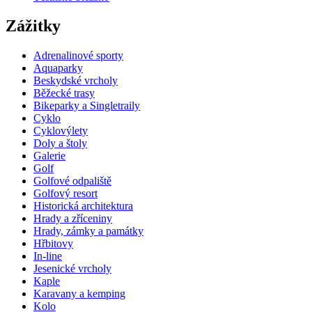
Zážitky
Adrenalinové sporty
Aquaparky
Beskydské vrcholy
Běžecké trasy
Bikeparky a Singletraily
Cyklo
Cyklovýlety
Doly a štoly
Galerie
Golf
Golfové odpaliště
Golfový resort
Historická architektura
Hrady a zříceniny
Hrady, zámky a památky
Hřbitovy
In-line
Jesenické vrcholy
Kaple
Karavany a kemping
Kolo