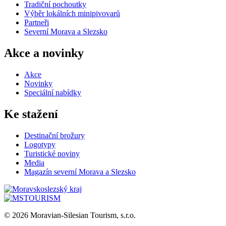
Tradiční pochoutky
Výběr lokálních minipivovarů
Partneři
Severní Morava a Slezsko
Akce a novinky
Akce
Novinky
Speciální nabídky
Ke stažení
Destinační brožury
Logotypy
Turistické noviny
Media
Magazín severní Morava a Slezsko
© 2026 Moravian-Silesian Tourism, s.r.o.