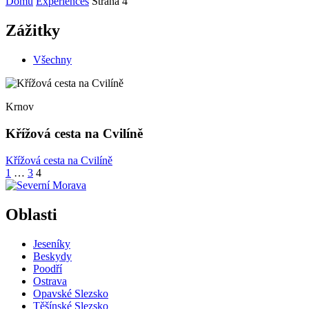
Domů
Experiences
Strana 4
Zážitky
Všechny
Krnov
Křížová cesta na Cvilíně
Křížová cesta na Cvilíně
Stránkování
1
…
3
4
příspěvků
Oblasti
Jeseníky
Beskydy
Poodří
Ostrava
Opavské Slezsko
Těšínské Slezsko