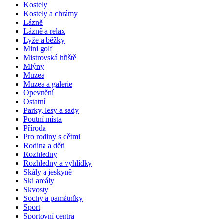
Kostely
Kostely a chrámy
Lázně
Lázně a relax
Lyže a běžky
Mini golf
Mistrovská hřiště
Mlýny
Muzea
Muzea a galerie
Opevnění
Ostatní
Parky, lesy a sady
Poutní místa
Příroda
Pro rodiny s dětmi
Rodina a děti
Rozhledny
Rozhledny a vyhlídky
Skály a jeskyně
Ski areály
Skvosty
Sochy a památníky
Sport
Sportovní centra