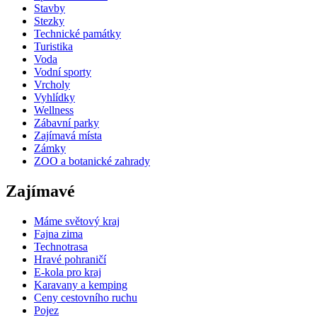
Stavby
Stezky
Technické památky
Turistika
Voda
Vodní sporty
Vrcholy
Vyhlídky
Wellness
Zábavní parky
Zajímavá místa
Zámky
ZOO a botanické zahrady
Zajímavé
Máme světový kraj
Fajna zima
Technotrasa
Hravé pohraničí
E-kola pro kraj
Karavany a kemping
Ceny cestovního ruchu
Pojez