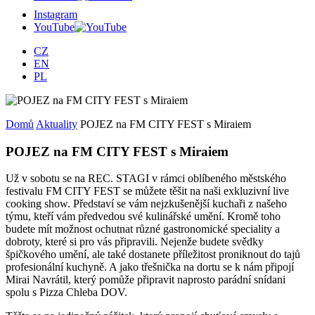
Instagram
YouTube
CZ
EN
PL
Domů
Aktuality
POJEZ na FM CITY FEST s Miraiem
POJEZ na FM CITY FEST s Miraiem
Už v sobotu se na REC. STAGI v rámci oblíbeného městského
festivalu FM CITY FEST se můžete těšit na naši exkluzivní live
cooking show. Představí se vám nejzkušenější kuchaři z našeho
týmu, kteří vám předvedou své kulinářské umění. Kromě toho
budete mít možnost ochutnat různé gastronomické speciality a
dobroty, které si pro vás připravili. Nejenže budete svědky
špičkového umění, ale také dostanete příležitost proniknout do tajů
profesionální kuchyně. A jako třešnička na dortu se k nám připojí
Mirai Navrátil, který pomůže připravit naprosto parádní snídani
spolu s Pizza Chleba DOV.