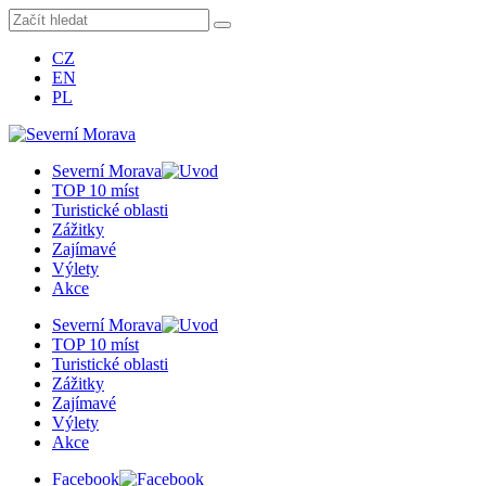
CZ
EN
PL
Severní Morava
TOP 10 míst
Turistické oblasti
Zážitky
Zajímavé
Výlety
Akce
Severní Morava
TOP 10 míst
Turistické oblasti
Zážitky
Zajímavé
Výlety
Akce
Facebook