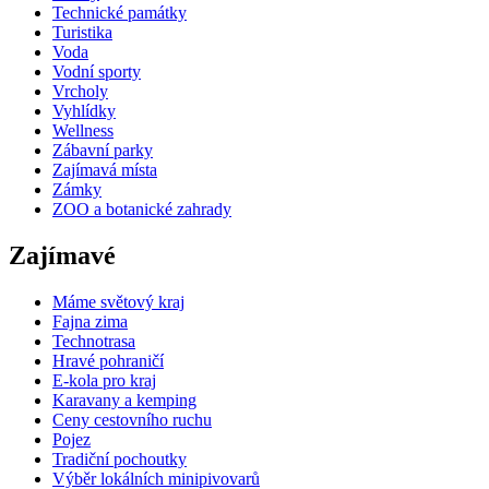
Technické památky
Turistika
Voda
Vodní sporty
Vrcholy
Vyhlídky
Wellness
Zábavní parky
Zajímavá místa
Zámky
ZOO a botanické zahrady
Zajímavé
Máme světový kraj
Fajna zima
Technotrasa
Hravé pohraničí
E-kola pro kraj
Karavany a kemping
Ceny cestovního ruchu
Pojez
Tradiční pochoutky
Výběr lokálních minipivovarů