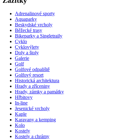
Zážitky
Adrenalinové sporty
Aquaparky
Beskydské vrcholy
Běžecké trasy
Bikeparky a Singletraily
Cyklo
Cyklovýlety
Doly a štoly
Galerie
Golf
Golfové odpaliště
Golfový resort
Historická architektura
Hrady a zříceniny
Hrady, zámky a památky
Hřbitovy
In-line
Jesenické vrcholy
Kaple
Karavany a kemping
Kolo
Kostely
Kostely a chrámy