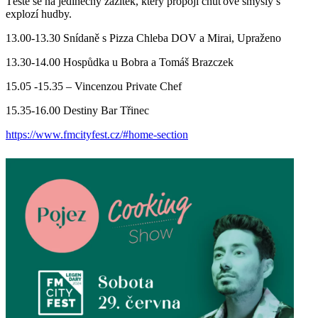
Těšte se na jedinečný zážitek, který propojí chuťové smysly s
explozí hudby.
13.00-13.30 Snídaně s Pizza Chleba DOV a Mirai, Upraženo
13.30-14.00 Hospůdka u Bobra a Tomáš Brazczek
15.05 -15.35 – Vincenzou Private Chef
15.35-16.00 Destiny Bar Třinec
https://www.fmcityfest.cz/#home-section