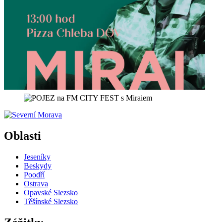
Oblasti
Jeseníky
Beskydy
Poodří
Ostrava
Opavské Slezsko
Těšínské Slezsko