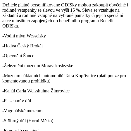
Držitelé platné personifikované ODISky mohou zakoupit obyčejné i
rodinné vstupenky se slevou ve výši 15 %. Sleva se vztahuje na
základní a rodinné vstupné na vybrané památky či jejich speciální
akce u institucí zapojených do benefitního programu Benefit
ODISka.
-Vodní mlýn Wesselsky
-Hedva Český Brokát
-Opevnění Šance
-Železniční muzeum Moravskoslezské
-Muzeum nákladních automobilů Tatra Kopřivnice (platí pouze pro
komentovanou prohlídku)
-Kanál Carla Weisshuhna Žimrovice
-Flascharův důl
-Vagonářské muzeum
-Stříbrný důl (Horní Město)
-Krnovská synagoga