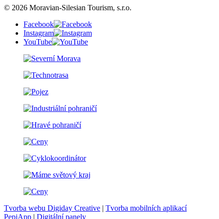
© 2026 Moravian-Silesian Tourism, s.r.o.
Facebook
Instagram
YouTube
Tvorba webu Digiday Creative
|
Tvorba mobilních aplikací
PepiApp
|
Digitální panely