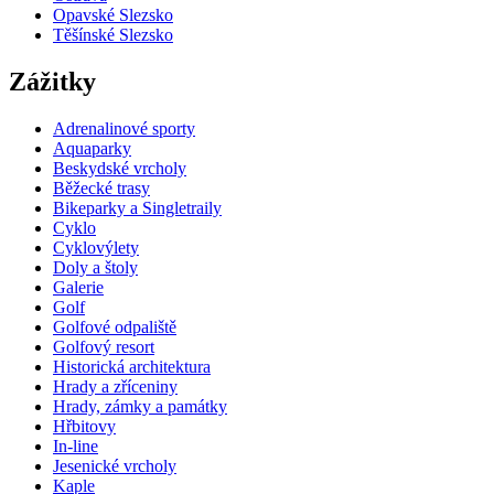
Opavské Slezsko
Těšínské Slezsko
Zážitky
Adrenalinové sporty
Aquaparky
Beskydské vrcholy
Běžecké trasy
Bikeparky a Singletraily
Cyklo
Cyklovýlety
Doly a štoly
Galerie
Golf
Golfové odpaliště
Golfový resort
Historická architektura
Hrady a zříceniny
Hrady, zámky a památky
Hřbitovy
In-line
Jesenické vrcholy
Kaple