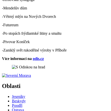
-Mendelův dům
-Větrný mlýn na Nových Dvorech
-Futureum
-Po stopách frýdlantské litiny a smaltu
-Pivovar Koníček
-Zaniklý svět rukodělné výroby v Příboře
Více informací na
odis.cz
Oblasti
Jeseníky
Beskydy
Poodří
Ostrava