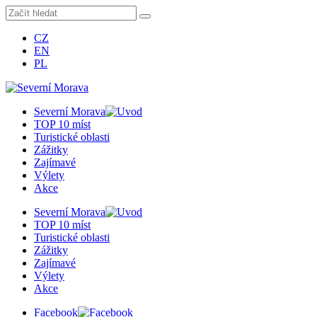
CZ
EN
PL
Severní Morava
TOP 10 míst
Turistické oblasti
Zážitky
Zajímavé
Výlety
Akce
Severní Morava
TOP 10 míst
Turistické oblasti
Zážitky
Zajímavé
Výlety
Akce
Facebook