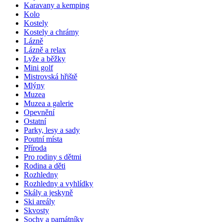
Karavany a kemping
Kolo
Kostely
Kostely a chrámy
Lázně
Lázně a relax
Lyže a běžky
Mini golf
Mistrovská hřiště
Mlýny
Muzea
Muzea a galerie
Opevnění
Ostatní
Parky, lesy a sady
Poutní místa
Příroda
Pro rodiny s dětmi
Rodina a děti
Rozhledny
Rozhledny a vyhlídky
Skály a jeskyně
Ski areály
Skvosty
Sochy a památníky