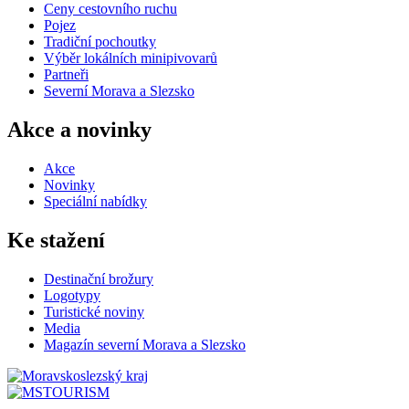
Ceny cestovního ruchu
Pojez
Tradiční pochoutky
Výběr lokálních minipivovarů
Partneři
Severní Morava a Slezsko
Akce a novinky
Akce
Novinky
Speciální nabídky
Ke stažení
Destinační brožury
Logotypy
Turistické noviny
Media
Magazín severní Morava a Slezsko