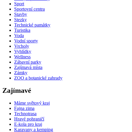
Sport
Sportovní centra
Stavby
Stezky
Technické památky
Turistika
Voda
Vodní sporty
Vrcholy
Vyhlídky
Wellness
Zábavní parky
Zajímavá místa
Zámky
ZOO a botanické zahrady
Zajímavé
Máme světový kraj
Fajna zima
Technotrasa
Hravé pohraničí
E-kola pro kraj
Karavany a kemping