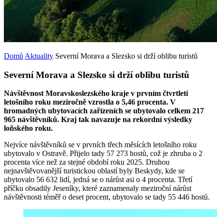
Domů
Aktuality
Severní Morava a Slezsko si drží oblibu turistů
Severní Morava a Slezsko si drží oblibu turistů
Návštěvnost Moravskoslezského kraje v prvním čtvrtletí
letošního roku meziročně vzrostla o 5,46 procenta. V
hromadných ubytovacích zařízeních se ubytovalo celkem 217
965 návštěvníků. Kraj tak navazuje na rekordní výsledky
loňského roku.
Nejvíce návštěvníků se v prvních třech měsících letošního roku
ubytovalo v Ostravě. Přijelo tady 57 273 hostů, což je zhruba o 2
procenta více než za stejné období roku 2025. Druhou
nejnavštěvovanější turistickou oblastí byly Beskydy, kde se
ubytovalo 56 632 lidí, jedná se o nárůst asi o 4 procenta. Třetí
příčku obsadily Jeseníky, které zaznamenaly meziroční nárůst
návštěvnosti téměř o deset procent, ubytovalo se tady 55 446 hostů.