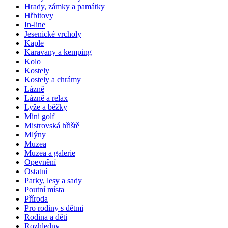
Hrady, zámky a památky
Hřbitovy
In-line
Jesenické vrcholy
Kaple
Karavany a kemping
Kolo
Kostely
Kostely a chrámy
Lázně
Lázně a relax
Lyže a běžky
Mini golf
Mistrovská hřiště
Mlýny
Muzea
Muzea a galerie
Opevnění
Ostatní
Parky, lesy a sady
Poutní místa
Příroda
Pro rodiny s dětmi
Rodina a děti
Rozhledny