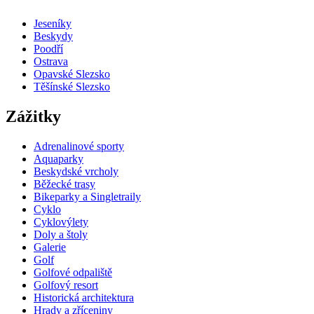
Jeseníky
Beskydy
Poodří
Ostrava
Opavské Slezsko
Těšínské Slezsko
Zážitky
Adrenalinové sporty
Aquaparky
Beskydské vrcholy
Běžecké trasy
Bikeparky a Singletraily
Cyklo
Cyklovýlety
Doly a štoly
Galerie
Golf
Golfové odpaliště
Golfový resort
Historická architektura
Hrady a zříceniny