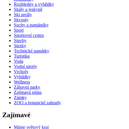
Rozhledny a vyhlídky
Skály a jeskyně
Ski areály
Skvosty
Sochy a památníky
Sport
Sportovní centra
Stavby
Stezky
Technické památky
Turistika
Voda
Vodní sporty
Vrcholy
Vyhlídky
Wellness
Zábavní parky
Zajímavá místa
Zámky
ZOO a botanické zahrady
Zajímavé
Máme světový kraj