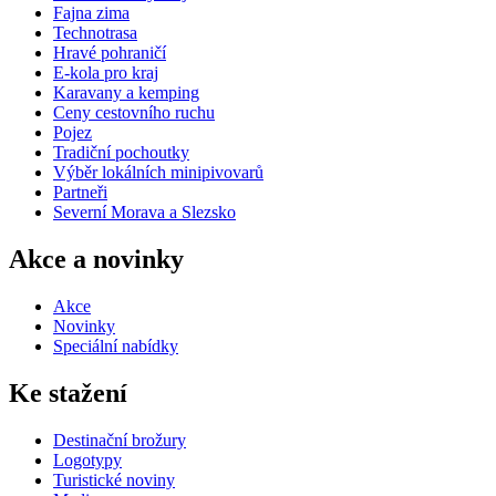
Fajna zima
Technotrasa
Hravé pohraničí
E-kola pro kraj
Karavany a kemping
Ceny cestovního ruchu
Pojez
Tradiční pochoutky
Výběr lokálních minipivovarů
Partneři
Severní Morava a Slezsko
Akce a novinky
Akce
Novinky
Speciální nabídky
Ke stažení
Destinační brožury
Logotypy
Turistické noviny