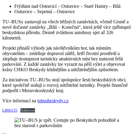
Frýdlant nad Ostravicí – Ostravice – Staré Hamry – Bílá
Ostravice – Sepetná – Ostravice
TU–BUSy zastavují na všech běžných zastávkách, včetně Gruně a
nové dočasné zastávky „Bílá – Konečná“, která ještě více zpřístupní
beskydskou přírodu. Denně zvládnou autobusy ujet až 326
kilometrů.
Projekt přináší výhody jak návštěvníkům hor, tak místním
obyvatelům – zmírňuje dopravní zátěž, šetří životní prostředí a
zlepšuje dostupnost turisticky atraktivních míst bez nutnosti řešit
parkování. Z každé zastávky lze vyrazit na pěší výlet a objevovat
krásy CHKO Beskydy klidnějším a udržitelnějším způsobem.
Za iniciativou TU–BUSu stojí spolupráce šesti beskydských obcí,
které společně usilují o rozvoj udržitelné turistiky. Projekt finančně
podpořil i Moravskoslezský kraj.
Více informací na
tubusbeskydy.cz
L860135
Stáhnout