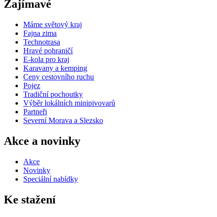
Zajímavé
Máme světový kraj
Fajna zima
Technotrasa
Hravé pohraničí
E-kola pro kraj
Karavany a kemping
Ceny cestovního ruchu
Pojez
Tradiční pochoutky
Výběr lokálních minipivovarů
Partneři
Severní Morava a Slezsko
Akce a novinky
Akce
Novinky
Speciální nabídky
Ke stažení