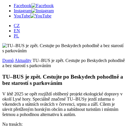
Facebook
Instagram
YouTube
CZ
EN
PL
Domů
Aktuality
TU–BUS je zpět. Cestujte po Beskydech pohodlně
a bez starostí s parkováním
TU–BUS je zpět. Cestujte po Beskydech pohodlně a
bez starostí s parkováním
V létě 2025 se opět rozjíždí oblíbený projekt ekologické dopravy v
okolí Lysé hory. Speciálně značené TU–BUSy jezdí zdarma o
víkendech a státních svátcích v červenci, srpnu a září. Cílem je
ulevit přetíženým horským obcím a nabídnout turistům i místním
šetrnou a pohodlnou alternativu k autům.
Na trasách: