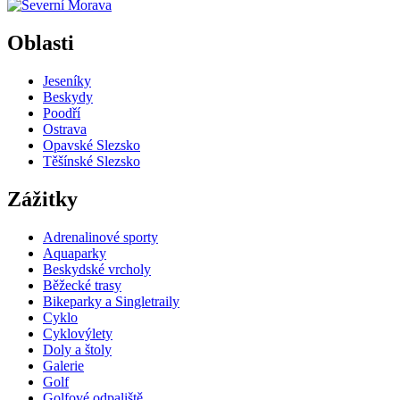
Oblasti
Jeseníky
Beskydy
Poodří
Ostrava
Opavské Slezsko
Těšínské Slezsko
Zážitky
Adrenalinové sporty
Aquaparky
Beskydské vrcholy
Běžecké trasy
Bikeparky a Singletraily
Cyklo
Cyklovýlety
Doly a štoly
Galerie
Golf
Golfové odpaliště