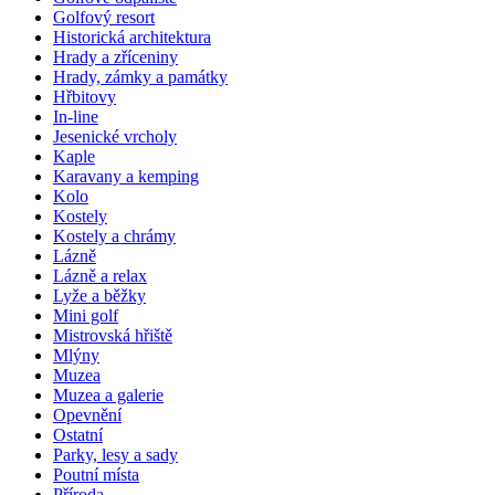
Golfový resort
Historická architektura
Hrady a zříceniny
Hrady, zámky a památky
Hřbitovy
In-line
Jesenické vrcholy
Kaple
Karavany a kemping
Kolo
Kostely
Kostely a chrámy
Lázně
Lázně a relax
Lyže a běžky
Mini golf
Mistrovská hřiště
Mlýny
Muzea
Muzea a galerie
Opevnění
Ostatní
Parky, lesy a sady
Poutní místa
Příroda