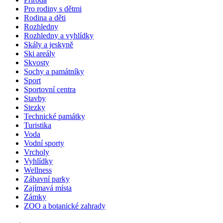
Pro rodiny s dětmi
Rodina a děti
Rozhledny
Rozhledny a vyhlídky
Skály a jeskyně
Ski areály
Skvosty
Sochy a památníky
Sport
Sportovní centra
Stavby
Stezky
Technické památky
Turistika
Voda
Vodní sporty
Vrcholy
Vyhlídky
Wellness
Zábavní parky
Zajímavá místa
Zámky
ZOO a botanické zahrady