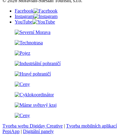
© 2026 Moravian-Silesian Tourism, s.r.o.
Facebook
Instagram
YouTube
Tvorba webu Digiday Creative
|
Tvorba mobilních aplikací
PepiApp
|
Digitální panely