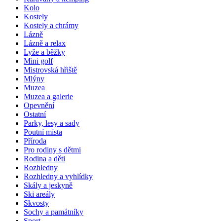
Kolo
Kostely
Kostely a chrámy
Lázně
Lázně a relax
Lyže a běžky
Mini golf
Mistrovská hřiště
Mlýny
Muzea
Muzea a galerie
Opevnění
Ostatní
Parky, lesy a sady
Poutní místa
Příroda
Pro rodiny s dětmi
Rodina a děti
Rozhledny
Rozhledny a vyhlídky
Skály a jeskyně
Ski areály
Skvosty
Sochy a památníky
Sport