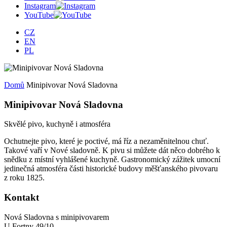
Instagram
YouTube
CZ
EN
PL
Domů
Minipivovar Nová Sladovna
Minipivovar Nová Sladovna
Skvělé pivo, kuchyně i atmosféra
Ochutnejte pivo, které je poctivé, má říz a nezaměnitelnou chuť.
Takové vaří v Nové sladovně. K pivu si můžete dát něco dobrého k
snědku z místní vyhlášené kuchyně. Gastronomický zážitek umocní
jedinečná atmosféra části historické budovy měšťanského pivovaru
z roku 1825.
Kontakt
Nová Sladovna s minipivovarem
U Fortny 49/10