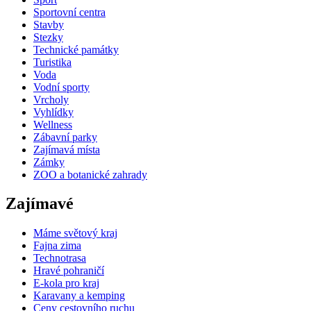
Sportovní centra
Stavby
Stezky
Technické památky
Turistika
Voda
Vodní sporty
Vrcholy
Vyhlídky
Wellness
Zábavní parky
Zajímavá místa
Zámky
ZOO a botanické zahrady
Zajímavé
Máme světový kraj
Fajna zima
Technotrasa
Hravé pohraničí
E-kola pro kraj
Karavany a kemping
Ceny cestovního ruchu