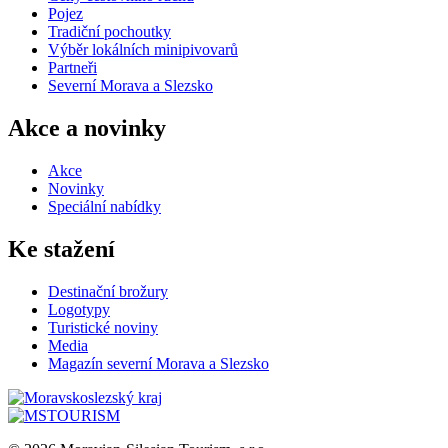
Pojez
Tradiční pochoutky
Výběr lokálních minipivovarů
Partneři
Severní Morava a Slezsko
Akce a novinky
Akce
Novinky
Speciální nabídky
Ke stažení
Destinační brožury
Logotypy
Turistické noviny
Media
Magazín severní Morava a Slezsko