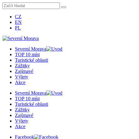
CZ
EN
PL
Severní Morava
TOP 10 míst
Turistické oblasti
Zážitky
Zajímavé
Výlety
Akce
Severní Morava
TOP 10 míst
Turistické oblasti
Zážitky
Zajímavé
Výlety
Akce
Facebook