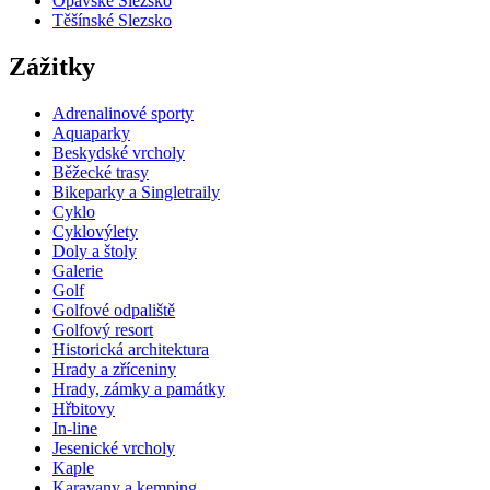
Opavské Slezsko
Těšínské Slezsko
Zážitky
Adrenalinové sporty
Aquaparky
Beskydské vrcholy
Běžecké trasy
Bikeparky a Singletraily
Cyklo
Cyklovýlety
Doly a štoly
Galerie
Golf
Golfové odpaliště
Golfový resort
Historická architektura
Hrady a zříceniny
Hrady, zámky a památky
Hřbitovy
In-line
Jesenické vrcholy
Kaple
Karavany a kemping