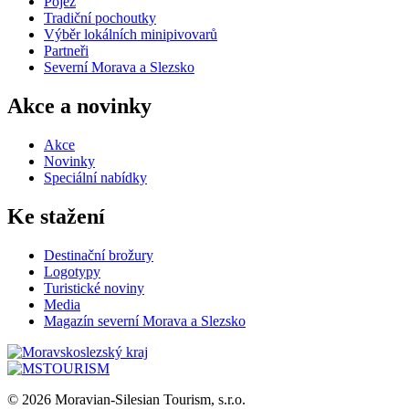
Pojez
Tradiční pochoutky
Výběr lokálních minipivovarů
Partneři
Severní Morava a Slezsko
Akce a novinky
Akce
Novinky
Speciální nabídky
Ke stažení
Destinační brožury
Logotypy
Turistické noviny
Media
Magazín severní Morava a Slezsko
© 2026 Moravian-Silesian Tourism, s.r.o.