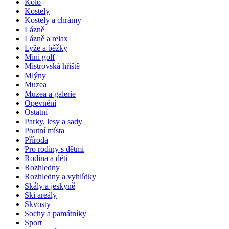
Kolo
Kostely
Kostely a chrámy
Lázně
Lázně a relax
Lyže a běžky
Mini golf
Mistrovská hřiště
Mlýny
Muzea
Muzea a galerie
Opevnění
Ostatní
Parky, lesy a sady
Poutní místa
Příroda
Pro rodiny s dětmi
Rodina a děti
Rozhledny
Rozhledny a vyhlídky
Skály a jeskyně
Ski areály
Skvosty
Sochy a památníky
Sport