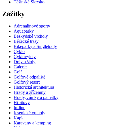
Těšínské Slezsko
Zážitky
Adrenalinové sporty
Aquaparky
Beskydské vrcholy
Běžecké trasy
Bikeparky a Singletraily
Cyklo
Cyklovýlety
Doly a štoly
Galerie
Golf
Golfové odpaliště
Golfový resort
Historická architektura
Hrady a zříceniny
Hrady, zámky a památky
Hřbitovy
In-line
Jesenické vrcholy
Kaple
Karavany a kemping