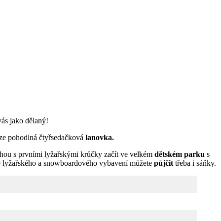
vás jako dělaný!
veze pohodlná čtyřsedačková
lanovka.
mohou s prvními lyžařskými krůčky začít ve velkém
dětském parku
s
omě lyžařského a snowboardového vybavení můžete
půjčit
třeba i sáňky.