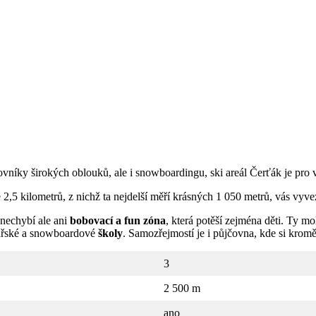
vníky širokých oblouků, ale i snowboardingu, ski areál Čerťák je pro 
 2,5 kilometrů, z nichž ta nejdelší měří krásných 1 050 metrů, vás vy
 nechybí ale ani
bobovací a fun zóna
, která potěší zejména děti. Ty 
žařské a snowboardové
školy
. Samozřejmostí je i půjčovna, kde si kr
3
2 500 m
ano