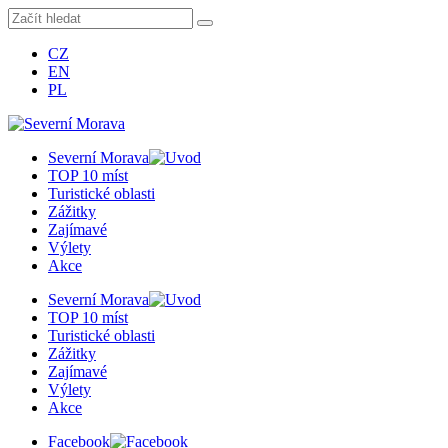
CZ
EN
PL
Severní Morava
TOP 10 míst
Turistické oblasti
Zážitky
Zajímavé
Výlety
Akce
Severní Morava
TOP 10 míst
Turistické oblasti
Zážitky
Zajímavé
Výlety
Akce
Facebook