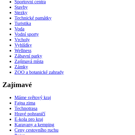
Sportovní centra
Stavby
Stezky
Technické památky
Turistika
Voda
Vodní sporty
Vrcholy
Vyhlídky
Wellness
Zábavní parky
Zajímavá místa
Zámky
ZOO a botanické zahrady
Zajímavé
Máme světový kraj
Fajna zima
Technotrasa
Hravé pohraničí
E-kola pro kraj
Karavany a kemping
Ceny cestovního ruchu