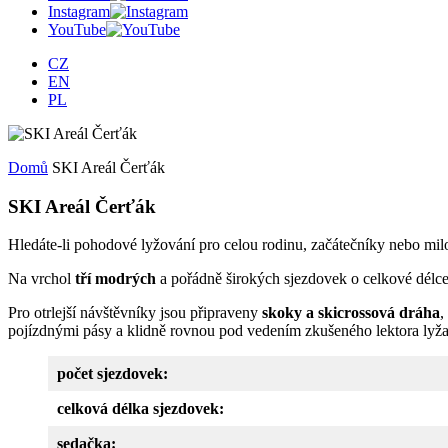
Instagram
YouTube
CZ
EN
PL
Domů
SKI Areál Čerťák
SKI Areál Čerťák
Hledáte-li pohodové lyžování pro celou rodinu, začátečníky nebo milo
Na vrchol
tří modrých
a pořádně širokých sjezdovek o celkové délce
Pro otrlejší návštěvníky jsou připraveny
skoky a skicrossová dráha
,
pojízdnými pásy a klidně rovnou pod vedením zkušeného lektora ly
počet sjezdovek:
celková délka sjezdovek:
sedačka: