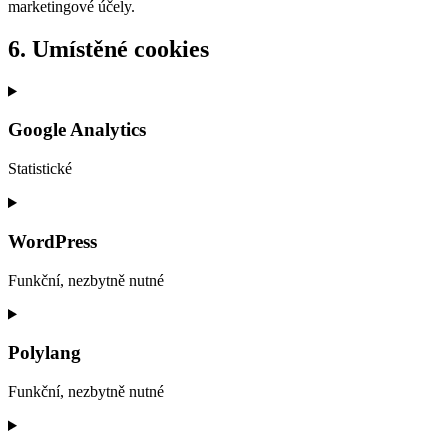
marketingové účely.
6. Umístěné cookies
Google Analytics
Statistické
Consent
to
service
WordPress
google-
analytics
Funkční, nezbytně nutné
Consent
to
service
Polylang
wordpress
Funkční, nezbytně nutné
Consent
to