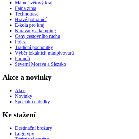
Máme světový kraj
Fajna zima
Technotrasa
Hravé pohraničí
E-kola pro kraj
Karavany a kemping
Ceny cestovního ruchu
Pojez
Tradiční pochoutky
Výběr lokálních minipivovarů
Partneři
Severní Morava a Slezsko
Akce a novinky
Akce
Novinky
Speciální nabídky
Ke stažení
Destinační brožury
Logotypy