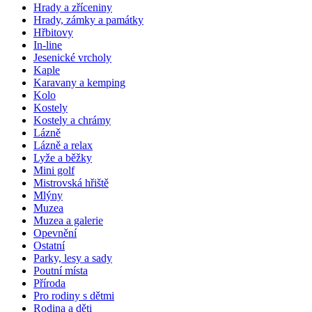
Hrady a zříceniny
Hrady, zámky a památky
Hřbitovy
In-line
Jesenické vrcholy
Kaple
Karavany a kemping
Kolo
Kostely
Kostely a chrámy
Lázně
Lázně a relax
Lyže a běžky
Mini golf
Mistrovská hřiště
Mlýny
Muzea
Muzea a galerie
Opevnění
Ostatní
Parky, lesy a sady
Poutní místa
Příroda
Pro rodiny s dětmi
Rodina a děti