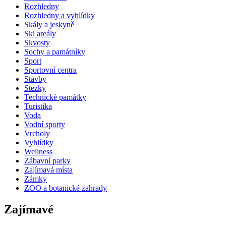
Rozhledny
Rozhledny a vyhlídky
Skály a jeskyně
Ski areály
Skvosty
Sochy a památníky
Sport
Sportovní centra
Stavby
Stezky
Technické památky
Turistika
Voda
Vodní sporty
Vrcholy
Vyhlídky
Wellness
Zábavní parky
Zajímavá místa
Zámky
ZOO a botanické zahrady
Zajímavé