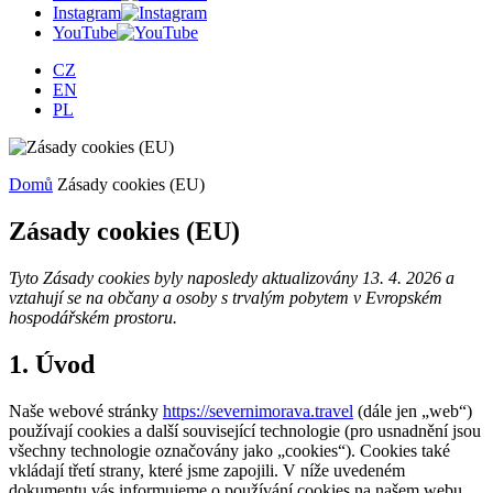
Instagram
YouTube
CZ
EN
PL
Domů
Zásady cookies (EU)
Zásady cookies (EU)
Tyto Zásady cookies byly naposledy aktualizovány 13. 4. 2026 a
vztahují se na občany a osoby s trvalým pobytem v Evropském
hospodářském prostoru.
1. Úvod
Naše webové stránky
https://severnimorava.travel
(dále jen „web“)
používají cookies a další související technologie (pro usnadnění jsou
všechny technologie označovány jako „cookies“). Cookies také
vkládají třetí strany, které jsme zapojili. V níže uvedeném
dokumentu vás informujeme o používání cookies na našem webu.