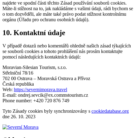
najdete ve spodní části těchto Zásad používání souborů cookies.
Máte-li stížnost na to, jak nakládáme s vašimi údaji, rádi bychom se
o tom dozvěděli, ale máte také právo podat stížnost kontrolnímu
orgánu (Úřadu pro ochranu osobních údajů).
10. Kontaktní údaje
V případě dotazů nebo komentářů ohledně našich zásad týkajících
se souborů cookies a tohoto prohlášení nás prosím kontaktujte
pomocí následujících kontaktních údajů:
Moravian-Silesian Tourism, s.r.o.
Střelniční 78/16
702 00 Ostrava – Moravská Ostrava a Přívoz
Česká republika
Web:
https://severnimorava.travel
E-mail:
ondrej.sevcik@
ex.com
mstourism.cz
Phone number: +420 720 876 749
Tyto Zásady cookies byly synchronizovány s
cookiedatabase.org
dne 26. 10. 2023