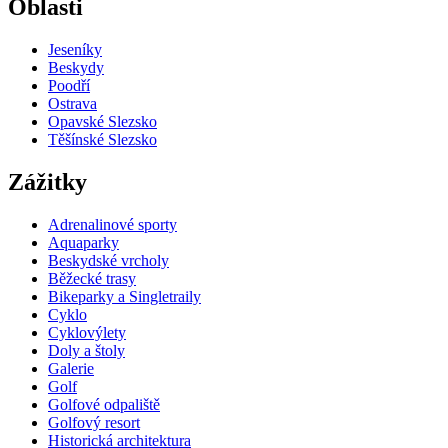
Oblasti
Jeseníky
Beskydy
Poodří
Ostrava
Opavské Slezsko
Těšínské Slezsko
Zážitky
Adrenalinové sporty
Aquaparky
Beskydské vrcholy
Běžecké trasy
Bikeparky a Singletraily
Cyklo
Cyklovýlety
Doly a štoly
Galerie
Golf
Golfové odpaliště
Golfový resort
Historická architektura