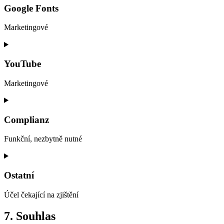
service
Google Fonts
polylang
Marketingové
Consent
to
service
YouTube
google-
fonts
Marketingové
Consent
to
service
Complianz
youtube
Funkční, nezbytně nutné
Consent
to
service
Ostatní
complianz
Účel čekající na zjištění
Consent
7. Souhlas
to