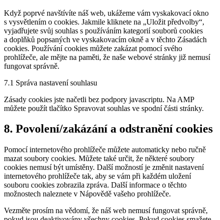
service
Když poprvé navštívíte náš web, ukážeme vám vyskakovací okno
ostatní
s vysvětlením o cookies. Jakmile kliknete na „Uložit předvolby“,
vyjadřujete svůj souhlas s používáním kategorií souborů cookies
a doplňků popsaných ve vyskakovacím okně a v těchto Zásadách
cookies. Používání cookies můžete zakázat pomocí svého
prohlížeče, ale mějte na paměti, že naše webové stránky již nemusí
fungovat správně.
7.1 Správa nastavení souhlasu
Zásady cookies jste načetli bez podpory javascriptu. Na AMP
můžete použít tlačítko Spravovat souhlas ve spodní části stránky.
8. Povolení/zakázání a odstranění cookies
Pomocí internetového prohlížeče můžete automaticky nebo ručně
mazat soubory cookies. Můžete také určit, že některé soubory
cookies nemusí být umístěny. Další možností je změnit nastavení
internetového prohlížeče tak, aby se vám při každém uložení
souboru cookies zobrazila zpráva. Další informace o těchto
možnostech naleznete v Nápovědě vašeho prohlížeče.
Vezměte prosím na vědomí, že náš web nemusí fungovat správně,
pokud jsou deaktivovány všechny cookies. Pokud cookies smažete