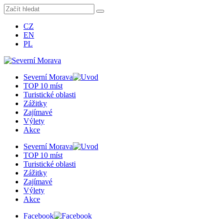
CZ
EN
PL
Severní Morava
TOP 10 míst
Turistické oblasti
Zážitky
Zajímavé
Výlety
Akce
Severní Morava
TOP 10 míst
Turistické oblasti
Zážitky
Zajímavé
Výlety
Akce
Facebook