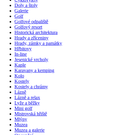
Doly a štoly
Galerie
Golf
Golfové odpaliště
Golfový resort
Historická architektura
Hrady a zříceniny
Hrady, zámky a památky
Hřbitovy
In-line
Jesenické vrcholy
Kaple
Karavany a kemping
Kolo
Kostely
Kostely a chrámy
Lázně
Lázně a relax
Lyže a běžky
Mini golf
Mistrovská hřiště
Mlýny
Muzea
Muzea a galerie