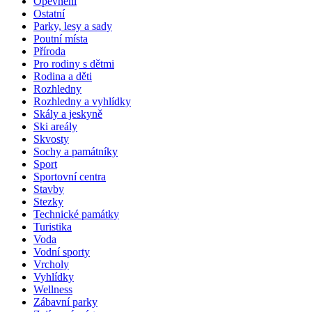
Opevnění
Ostatní
Parky, lesy a sady
Poutní místa
Příroda
Pro rodiny s dětmi
Rodina a děti
Rozhledny
Rozhledny a vyhlídky
Skály a jeskyně
Ski areály
Skvosty
Sochy a památníky
Sport
Sportovní centra
Stavby
Stezky
Technické památky
Turistika
Voda
Vodní sporty
Vrcholy
Vyhlídky
Wellness
Zábavní parky