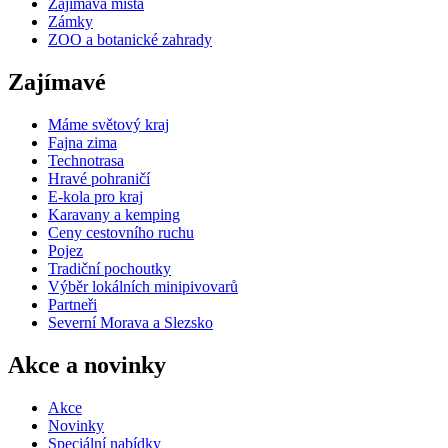
Zajímavá místa
Zámky
ZOO a botanické zahrady
Zajímavé
Máme světový kraj
Fajna zima
Technotrasa
Hravé pohraničí
E-kola pro kraj
Karavany a kemping
Ceny cestovního ruchu
Pojez
Tradiční pochoutky
Výběr lokálních minipivovarů
Partneři
Severní Morava a Slezsko
Akce a novinky
Akce
Novinky
Speciální nabídky