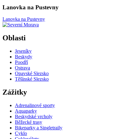
Lanovka na Pustevny
Lanovka na Pustevny
Oblasti
Jeseníky
Beskydy
Poodří
Ostrava
Opavské Slezsko
Těšínské Slezsko
Zážitky
Adrenalinové sporty
Aquaparky
Beskydské vrcholy
Běžecké trasy
Bikeparky a Singletraily
Cyklo
Cyklovýlety